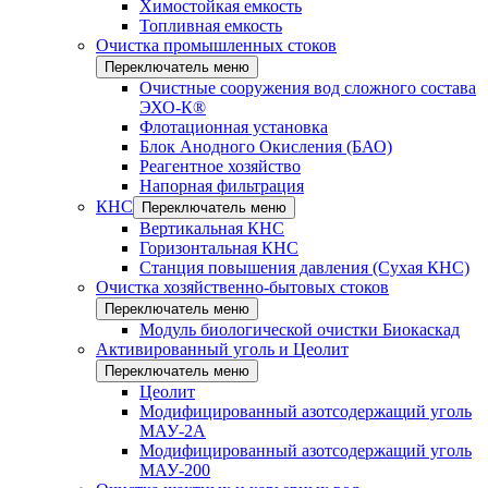
Химостойкая емкость
Топливная емкость
Очистка промышленных стоков
Переключатель меню
Очистные сооружения вод сложного состава
ЭХО-К®
Флотационная установка
Блок Анодного Окисления (БАО)
Реагентное хозяйство
Напорная фильтрация
КНС
Переключатель меню
Вертикальная КНС
Горизонтальная КНС
Станция повышения давления (Сухая КНС)
Очистка хозяйственно-бытовых стоков
Переключатель меню
Модуль биологической очистки Биокаскад
Активированный уголь и Цеолит
Переключатель меню
Цеолит
Модифицированный азотсодержащий уголь
МАУ-2А
Модифицированный азотсодержащий уголь
МАУ-200