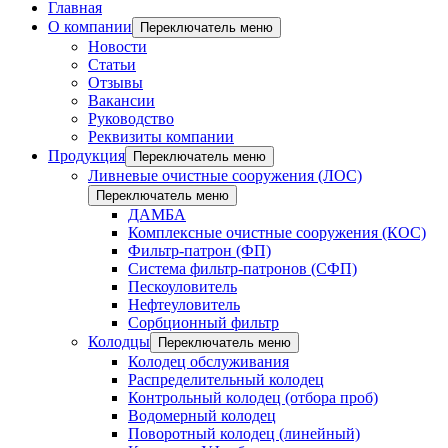
Главная
О компании
Переключатель меню
Новости
Статьи
Отзывы
Вакансии
Руководство
Реквизиты компании
Продукция
Переключатель меню
Ливневые очистные сооружения (ЛОС)
Переключатель меню
ДАМБА
Комплексные очистные сооружения (КОС)
Фильтр-патрон (ФП)
Система фильтр-патронов (СФП)
Пескоуловитель
Нефтеуловитель
Сорбционный фильтр
Колодцы
Переключатель меню
Колодец обслуживания
Распределительный колодец
Контрольный колодец (отбора проб)
Водомерный колодец
Поворотный колодец (линейный)