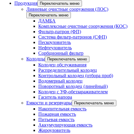
Продукция
Переключатель меню
Ливневые очистные сооружения (ЛОС)
Переключатель меню
ДАМБА
Комплексные очистные сооружения (КОС)
Фильтр-патрон (ФП)
Система фильтр-патронов (СФП)
Пескоуловитель
Нефтеуловитель
Сорбционный фильтр
Колодцы
Переключатель меню
Колодец обслуживания
Распределительный колодец
Контрольный колодец (отбора проб)
Водомерный колодец
Поворотный колодец (линейный)
Колодец с УФ-обеззараживателем
Гаситель напора
Емкости и резервуары
Переключатель меню
Накопительная емкость
Пожарная емкость
Питьевая емкость
Аккумулирующая емкость
Жироуловитель