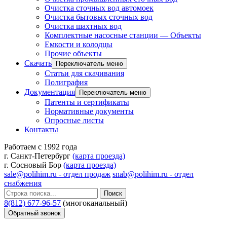
Очистка сточных вод автомоек
Очистка бытовых сточных вод
Очистка шахтных вод
Комплектные насосные станции — Объекты
Емкости и колодцы
Прочие объекты
Скачать
Переключатель меню
Статьи для скачивания
Полиграфия
Документация
Переключатель меню
Патенты и сертификаты
Нормативные документы
Опросные листы
Контакты
Работаем с 1992 года
г. Санкт-Петербург
(карта проезда)
г. Сосновый Бор
(карта проезда)
sale@polihim.ru - отдел продаж
snab@polihim.ru - отдел
снабжения
Поиск
8(812) 677-96-57
(многоканальный)
Обратный звонок