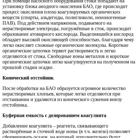
При помощи насосного оборудования стоки попадают на
установку блока анодного окисления БАО, где происходит
процесс окисления плохо коагулируемых органических
веществ (спирты, альдегиды, полигликоли, неионогенные
ПАВ). Под действием напряжения, подаваемого на
нерастворимые электроды, погружённые в сток, происходит
образование атомарного кислорода. Выделившийся кислород
обладает высокой окисляющей способностью, благодаря чему
легко окисляет сложные органические молекулы. Короткие
органические цепочки теряют растворимость и легко
отделяются от стока. Свободные ионы металлов и короткие
органические цепочки легко коагулируются на полученном на
прошлой стадии осадке.
Конический отстойник
После обработки на БАО образуется огромное количество
нерастворимых хлопьев, которые легко отделяются при
отстаивании и удаляются из конического сужения внизу
отстойника.
Буферная емкость с дозированием коагулянта
Добавление коагулянта – реагента, связывающего
растворённые в сточной воде ионы (в т.ч. железо) позволяет
сформировать осадок, на который дополнительно будут