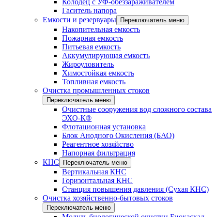
Колодец с УФ-обеззараживателем
Гаситель напора
Емкости и резервуары
Переключатель меню
Накопительная емкость
Пожарная емкость
Питьевая емкость
Аккумулирующая емкость
Жироуловитель
Химостойкая емкость
Топливная емкость
Очистка промышленных стоков
Переключатель меню
Очистные сооружения вод сложного состава
ЭХО-К®
Флотационная установка
Блок Анодного Окисления (БАО)
Реагентное хозяйство
Напорная фильтрация
КНС
Переключатель меню
Вертикальная КНС
Горизонтальная КНС
Станция повышения давления (Сухая КНС)
Очистка хозяйственно-бытовых стоков
Переключатель меню
Модуль биологической очистки Биокаскад