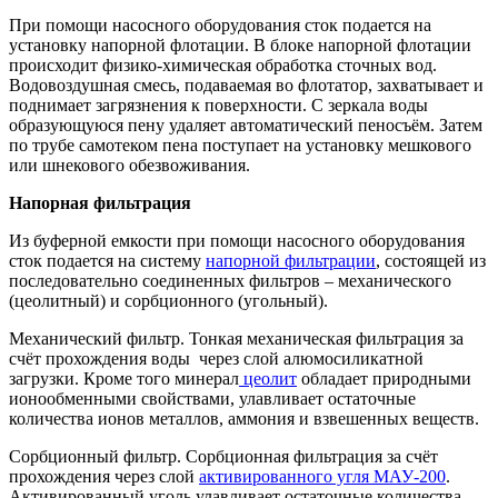
При помощи насосного оборудования сток подается на
установку напорной флотации. В блоке напорной флотации
происходит физико-химическая обработка сточных вод.
Водовоздушная смесь, подаваемая во флотатор, захватывает и
поднимает загрязнения к поверхности. С зеркала воды
образующуюся пену удаляет автоматический пеносъём. Затем
по трубе самотеком пена поступает на установку мешкового
или шнекового обезвоживания.
Напорная фильтрация
Из буферной емкости при помощи насосного оборудования
сток подается на систему
напорной фильтрации
, состоящей из
последовательно соединенных фильтров – механического
(цеолитный) и сорбционного (угольный).
Механический фильтр. Тонкая механическая фильтрация за
счёт прохождения воды через слой алюмосиликатной
загрузки. Кроме того минерал
цеолит
обладает природными
ионообменными свойствами, улавливает остаточные
количества ионов металлов, аммония и взвешенных веществ.
Сорбционный фильтр. Сорбционная фильтрация за счёт
прохождения через слой
активированного угля МАУ-200
.
Активированный уголь улавливает остаточные количества