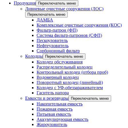
Продукция
Переключатель меню
Ливневые очистные сооружения (ЛОС)
Переключатель меню
ДАМБА
Комплексные очистные сооружения (КОС)
Фильтр-патрон (ФП)
Система фильтр-патронов (СФП)
Пескоуловитель
Нефтеуловитель
Сорбционный фильтр
Колодцы
Переключатель меню
Колодец обслуживания
Распределительный колодец
Контрольный колодец (отбора проб)
Водомерный колодец
Поворотный колодец (линейный)
Колодец с УФ-обеззараживателем
Гаситель напора
Емкости и резервуары
Переключатель меню
Накопительная емкость
Пожарная емкость
Питьевая емкость
Аккумулирующая емкость
Жироуловитель