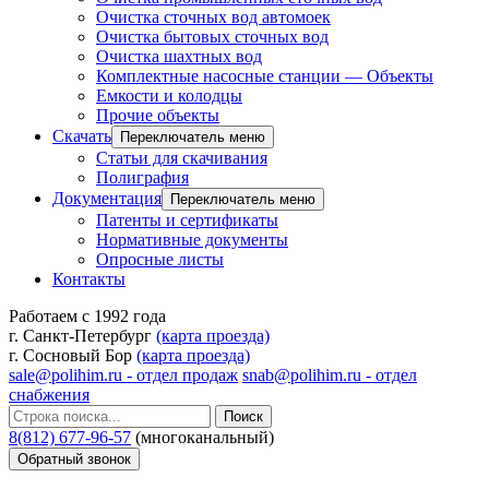
Очистка сточных вод автомоек
Очистка бытовых сточных вод
Очистка шахтных вод
Комплектные насосные станции — Объекты
Емкости и колодцы
Прочие объекты
Скачать
Переключатель меню
Статьи для скачивания
Полиграфия
Документация
Переключатель меню
Патенты и сертификаты
Нормативные документы
Опросные листы
Контакты
Работаем с 1992 года
г. Санкт-Петербург
(карта проезда)
г. Сосновый Бор
(карта проезда)
sale@polihim.ru - отдел продаж
snab@polihim.ru - отдел
снабжения
Поиск
8(812) 677-96-57
(многоканальный)
Обратный звонок