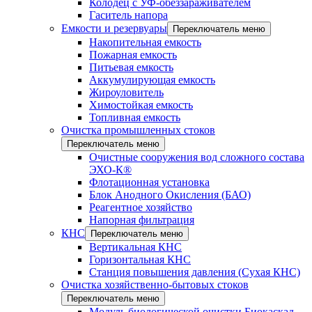
Колодец с УФ-обеззараживателем
Гаситель напора
Емкости и резервуары
Переключатель меню
Накопительная емкость
Пожарная емкость
Питьевая емкость
Аккумулирующая емкость
Жироуловитель
Химостойкая емкость
Топливная емкость
Очистка промышленных стоков
Переключатель меню
Очистные сооружения вод сложного состава
ЭХО-К®
Флотационная установка
Блок Анодного Окисления (БАО)
Реагентное хозяйство
Напорная фильтрация
КНС
Переключатель меню
Вертикальная КНС
Горизонтальная КНС
Станция повышения давления (Сухая КНС)
Очистка хозяйственно-бытовых стоков
Переключатель меню
Модуль биологической очистки Биокаскад