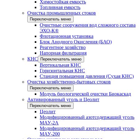
Химостойкая емкость
Топливная емкость
Очистка промышленных стоков
Переключатель меню
Очистные сооружения вод сложного состава
ЭХО-К®
Флотационная установка
Блок Анодного Окисления (БАО)
Реагентное хозяйство
Напорная фильтрация
КНС
Переключатель меню
Вертикальная КНС
Горизонтальная КНС
Станция повышения давления (Сухая КНС)
Очистка хозяйственно-бытовых стоков
Переключатель меню
Модуль биологической очистки Биокаскад
Активированный уголь и Цеолит
Переключатель меню
Цеолит
Модифицированный азотсодержащий уголь
МАУ-2А
Модифицированный азотсодержащий уголь
МАУ-200