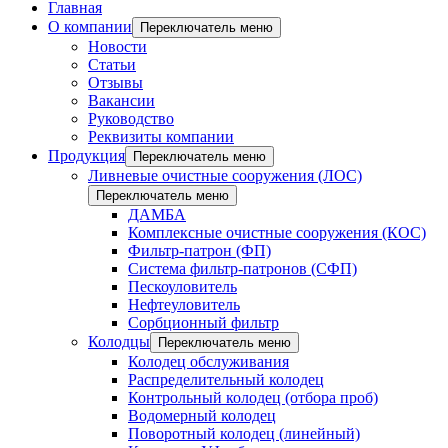
Главная
О компании
Переключатель меню
Новости
Статьи
Отзывы
Вакансии
Руководство
Реквизиты компании
Продукция
Переключатель меню
Ливневые очистные сооружения (ЛОС)
Переключатель меню
ДАМБА
Комплексные очистные сооружения (КОС)
Фильтр-патрон (ФП)
Система фильтр-патронов (СФП)
Пескоуловитель
Нефтеуловитель
Сорбционный фильтр
Колодцы
Переключатель меню
Колодец обслуживания
Распределительный колодец
Контрольный колодец (отбора проб)
Водомерный колодец
Поворотный колодец (линейный)