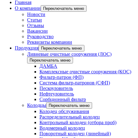
Главная
О компании
Переключатель меню
Новости
Статьи
Отзывы
Вакансии
Руководство
Реквизиты компании
Продукция
Переключатель меню
Ливневые очистные сооружения (ЛОС)
Переключатель меню
ДАМБА
Комплексные очистные сооружения (КОС)
Фильтр-патрон (ФП)
Система фильтр-патронов (СФП)
Пескоуловитель
Нефтеуловитель
Сорбционный фильтр
Колодцы
Переключатель меню
Колодец обслуживания
Распределительный колодец
Контрольный колодец (отбора проб)
Водомерный колодец
Поворотный колодец (линейный)