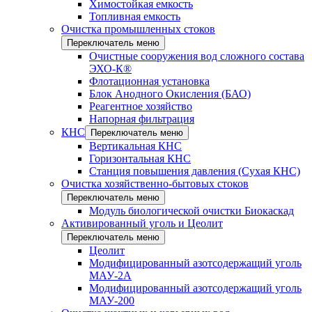
Химостойкая емкость
Топливная емкость
Очистка промышленных стоков
Переключатель меню
Очистные сооружения вод сложного состава
ЭХО-К®
Флотационная установка
Блок Анодного Окисления (БАО)
Реагентное хозяйство
Напорная фильтрация
КНС
Переключатель меню
Вертикальная КНС
Горизонтальная КНС
Станция повышения давления (Сухая КНС)
Очистка хозяйственно-бытовых стоков
Переключатель меню
Модуль биологической очистки Биокаскад
Активированный уголь и Цеолит
Переключатель меню
Цеолит
Модифицированный азотсодержащий уголь
МАУ-2А
Модифицированный азотсодержащий уголь
МАУ-200