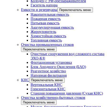
Колодец с УФ-обеззараживателем
Гаситель напора
Емкости и резервуары
Переключатель меню
Накопительная емкость
Пожарная емкость
Питьевая емкость
Аккумулирующая емкость
Жироуловитель
Химостойкая емкость
Топливная емкость
Очистка промышленных стоков
Переключатель меню
Очистные сооружения вод сложного состава
ЭХО-К®
Флотационная установка
Блок Анодного Окисления (БАО)
Реагентное хозяйство
Напорная фильтрация
КНС
Переключатель меню
Вертикальная КНС
Горизонтальная КНС
Станция повышения давления (Сухая КНС)
Очистка хозяйственно-бытовых стоков
Переключатель меню
Модуль биологической очистки Биокаскад