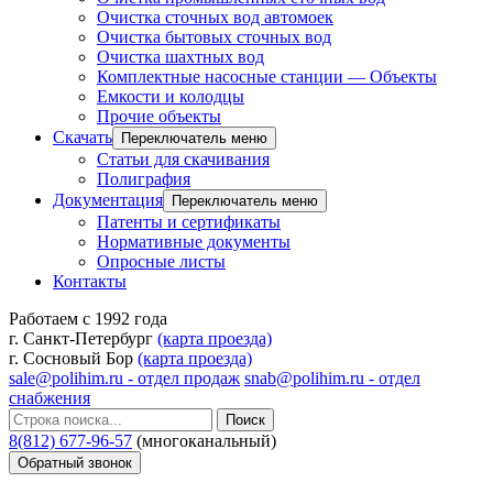
Очистка сточных вод автомоек
Очистка бытовых сточных вод
Очистка шахтных вод
Комплектные насосные станции — Объекты
Емкости и колодцы
Прочие объекты
Скачать
Переключатель меню
Статьи для скачивания
Полиграфия
Документация
Переключатель меню
Патенты и сертификаты
Нормативные документы
Опросные листы
Контакты
Работаем с 1992 года
г. Санкт-Петербург
(карта проезда)
г. Сосновый Бор
(карта проезда)
sale@polihim.ru - отдел продаж
snab@polihim.ru - отдел
снабжения
Поиск
8(812) 677-96-57
(многоканальный)
Обратный звонок