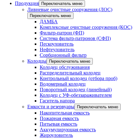
Продукция
Переключатель меню
Ливневые очистные сооружения (ЛОС)
Переключатель меню
ДАМБА
Комплексные очистные сооружения (КОС)
Фильтр-патрон (ФП)
Система фильтр-патронов (СФП)
Пескоуловитель
Нефтеуловитель
Сорбционный фильтр
Колодцы
Переключатель меню
Колодец обслуживания
Распределительный колодец
Контрольный колодец (отбора проб)
Водомерный колодец
Поворотный колодец (линейный)
Колодец с УФ-обеззараживателем
Гаситель напора
Емкости и резервуары
Переключатель меню
Накопительная емкость
Пожарная емкость
Питьевая емкость
Аккумулирующая емкость
Жироуловитель