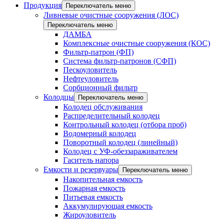
Продукция
Переключатель меню
Ливневые очистные сооружения (ЛОС)
Переключатель меню
ДАМБА
Комплексные очистные сооружения (КОС)
Фильтр-патрон (ФП)
Система фильтр-патронов (СФП)
Пескоуловитель
Нефтеуловитель
Сорбционный фильтр
Колодцы
Переключатель меню
Колодец обслуживания
Распределительный колодец
Контрольный колодец (отбора проб)
Водомерный колодец
Поворотный колодец (линейный)
Колодец с УФ-обеззараживателем
Гаситель напора
Емкости и резервуары
Переключатель меню
Накопительная емкость
Пожарная емкость
Питьевая емкость
Аккумулирующая емкость
Жироуловитель