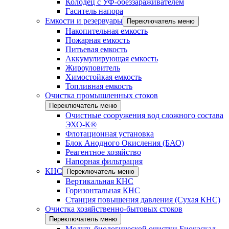
Колодец с УФ-обеззараживателем
Гаситель напора
Емкости и резервуары
Переключатель меню
Накопительная емкость
Пожарная емкость
Питьевая емкость
Аккумулирующая емкость
Жироуловитель
Химостойкая емкость
Топливная емкость
Очистка промышленных стоков
Переключатель меню
Очистные сооружения вод сложного состава
ЭХО-К®
Флотационная установка
Блок Анодного Окисления (БАО)
Реагентное хозяйство
Напорная фильтрация
КНС
Переключатель меню
Вертикальная КНС
Горизонтальная КНС
Станция повышения давления (Сухая КНС)
Очистка хозяйственно-бытовых стоков
Переключатель меню
Модуль биологической очистки Биокаскад