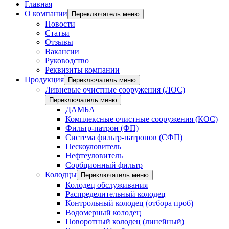
Главная
О компании
Переключатель меню
Новости
Статьи
Отзывы
Вакансии
Руководство
Реквизиты компании
Продукция
Переключатель меню
Ливневые очистные сооружения (ЛОС)
Переключатель меню
ДАМБА
Комплексные очистные сооружения (КОС)
Фильтр-патрон (ФП)
Система фильтр-патронов (СФП)
Пескоуловитель
Нефтеуловитель
Сорбционный фильтр
Колодцы
Переключатель меню
Колодец обслуживания
Распределительный колодец
Контрольный колодец (отбора проб)
Водомерный колодец
Поворотный колодец (линейный)