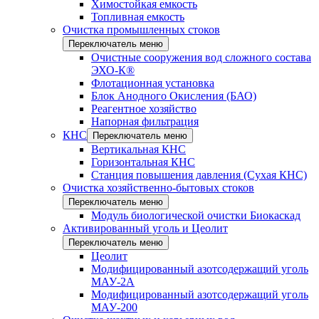
Химостойкая емкость
Топливная емкость
Очистка промышленных стоков
Переключатель меню
Очистные сооружения вод сложного состава
ЭХО-К®
Флотационная установка
Блок Анодного Окисления (БАО)
Реагентное хозяйство
Напорная фильтрация
КНС
Переключатель меню
Вертикальная КНС
Горизонтальная КНС
Станция повышения давления (Сухая КНС)
Очистка хозяйственно-бытовых стоков
Переключатель меню
Модуль биологической очистки Биокаскад
Активированный уголь и Цеолит
Переключатель меню
Цеолит
Модифицированный азотсодержащий уголь
МАУ-2А
Модифицированный азотсодержащий уголь
МАУ-200