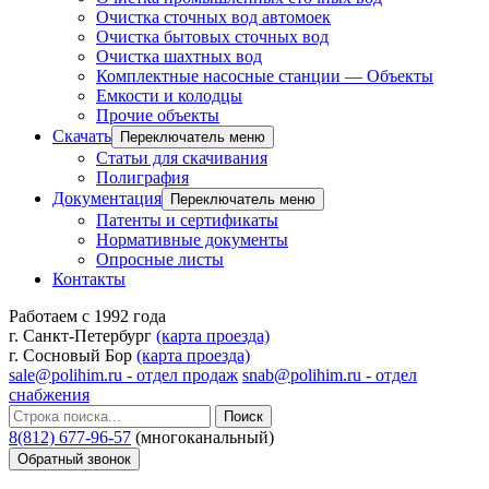
Очистка сточных вод автомоек
Очистка бытовых сточных вод
Очистка шахтных вод
Комплектные насосные станции — Объекты
Емкости и колодцы
Прочие объекты
Скачать
Переключатель меню
Статьи для скачивания
Полиграфия
Документация
Переключатель меню
Патенты и сертификаты
Нормативные документы
Опросные листы
Контакты
Работаем с 1992 года
г. Санкт-Петербург
(карта проезда)
г. Сосновый Бор
(карта проезда)
sale@polihim.ru - отдел продаж
snab@polihim.ru - отдел
снабжения
Поиск
8(812) 677-96-57
(многоканальный)
Обратный звонок