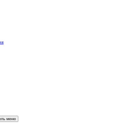
ия
ель меню