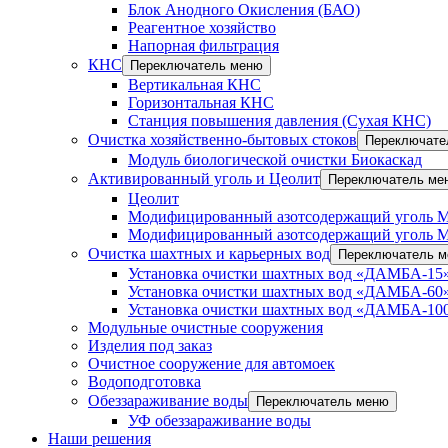
Блок Анодного Окисления (БАО)
Реагентное хозяйство
Напорная фильтрация
КНС
Переключатель меню
Вертикальная КНС
Горизонтальная КНС
Станция повышения давления (Сухая КНС)
Очистка хозяйственно-бытовых стоков
Переключате
Модуль биологической очистки Биокаскад
Активированный уголь и Цеолит
Переключатель ме
Цеолит
Модифицированный азотсодержащий уголь 
Модифицированный азотсодержащий уголь 
Очистка шахтных и карьерных вод
Переключатель 
Установка очистки шахтных вод «ДАМБА-15»
Установка очистки шахтных вод «ДАМБА-60»
Установка очистки шахтных вод «ДАМБА-100
Модульные очистные сооружения
Изделия под заказ
Очистное сооружение для автомоек
Водоподготовка
Обеззараживание воды
Переключатель меню
УФ обеззараживание воды
Наши решения