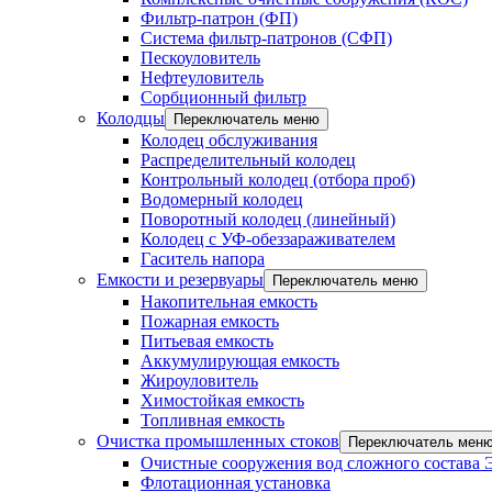
Фильтр-патрон (ФП)
Система фильтр-патронов (СФП)
Пескоуловитель
Нефтеуловитель
Сорбционный фильтр
Колодцы
Переключатель меню
Колодец обслуживания
Распределительный колодец
Контрольный колодец (отбора проб)
Водомерный колодец
Поворотный колодец (линейный)
Колодец с УФ-обеззараживателем
Гаситель напора
Емкости и резервуары
Переключатель меню
Накопительная емкость
Пожарная емкость
Питьевая емкость
Аккумулирующая емкость
Жироуловитель
Химостойкая емкость
Топливная емкость
Очистка промышленных стоков
Переключатель мен
Очистные сооружения вод сложного состава
Флотационная установка