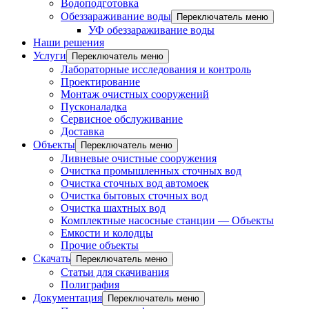
Водоподготовка
Обеззараживание воды
Переключатель меню
УФ обеззараживание воды
Наши решения
Услуги
Переключатель меню
Лабораторные исследования и контроль
Проектирование
Монтаж очистных сооружений
Пусконаладка
Сервисное обслуживание
Доставка
Объекты
Переключатель меню
Ливневые очистные сооружения
Очистка промышленных сточных вод
Очистка сточных вод автомоек
Очистка бытовых сточных вод
Очистка шахтных вод
Комплектные насосные станции — Объекты
Емкости и колодцы
Прочие объекты
Скачать
Переключатель меню
Статьи для скачивания
Полиграфия
Документация
Переключатель меню