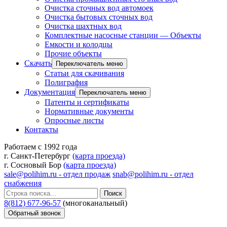
Очистка сточных вод автомоек
Очистка бытовых сточных вод
Очистка шахтных вод
Комплектные насосные станции — Объекты
Емкости и колодцы
Прочие объекты
Скачать
Переключатель меню
Статьи для скачивания
Полиграфия
Документация
Переключатель меню
Патенты и сертификаты
Нормативные документы
Опросные листы
Контакты
Работаем с 1992 года
г. Санкт-Петербург
(карта проезда)
г. Сосновый Бор
(карта проезда)
sale@polihim.ru - отдел продаж
snab@polihim.ru - отдел
снабжения
Поиск
8(812) 677-96-57
(многоканальный)
Обратный звонок