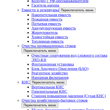
Колодец с УФ-обеззараживателем
Гаситель напора
Емкости и резервуары
Переключатель меню
Накопительная емкость
Пожарная емкость
Питьевая емкость
Аккумулирующая емкость
Жироуловитель
Химостойкая емкость
Топливная емкость
Очистка промышленных стоков
Переключатель меню
Очистные сооружения вод сложного состава
ЭХО-К®
Флотационная установка
Блок Анодного Окисления (БАО)
Реагентное хозяйство
Напорная фильтрация
КНС
Переключатель меню
Вертикальная КНС
Горизонтальная КНС
Станция повышения давления (Сухая КНС)
Очистка хозяйственно-бытовых стоков
Переключатель меню
Модуль биологической очистки Биокаскад