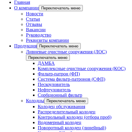
Главная
О компании
Переключатель меню
Новости
Статьи
Отзывы
Вакансии
Руководство
Реквизиты компании
Продукция
Переключатель меню
Ливневые очистные сооружения (ЛОС)
Переключатель меню
ДАМБА
Комплексные очистные сооружения (КОС)
Фильтр-патрон (ФП)
Система фильтр-патронов (СФП)
Пескоуловитель
Нефтеуловитель
Сорбционный фильтр
Колодцы
Переключатель меню
Колодец обслуживания
Распределительный колодец
Контрольный колодец (отбора проб)
Водомерный колодец
Поворотный колодец (линейный)