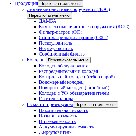
Продукция
Переключатель меню
Ливневые очистные сооружения (ЛОС)
Переключатель меню
ДАМБА
Комплексные очистные сооружения (КОС)
Фильтр-патрон (ФП)
Система фильтр-патронов (СФП)
Пескоуловитель
Нефтеуловитель
Сорбционный фильтр
Колодцы
Переключатель меню
Колодец обслуживания
Распределительный колодец
Контрольный колодец (отбора проб)
Водомерный колодец
Поворотный колодец (линейный)
Колодец с УФ-обеззараживателем
Гаситель напора
Емкости и резервуары
Переключатель меню
Накопительная емкость
Пожарная емкость
Питьевая емкость
Аккумулирующая емкость
Жироуловитель