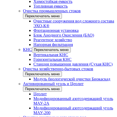
Химостойкая емкость
Топливная емкость
Очистка промышленных стоков
Переключатель меню
Очистные сооружения вод сложного состава
ЭХО-К®
Флотационная установка
Блок Анодного Окисления (БАО)
Реагентное хозяйство
Напорная фильтрация
КНС
Переключатель меню
Вертикальная КНС
Горизонтальная КНС
Станция повышения давления (Сухая КНС)
Очистка хозяйственно-бытовых стоков
Переключатель меню
Модуль биологической очистки Биокаскад
Активированный уголь и Цеолит
Переключатель меню
Цеолит
Модифицированный азотсодержащий уголь
МАУ-2А
Модифицированный азотсодержащий уголь
МАУ-200