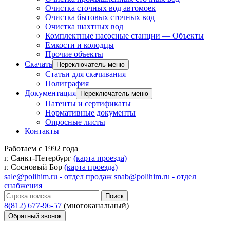
Очистка сточных вод автомоек
Очистка бытовых сточных вод
Очистка шахтных вод
Комплектные насосные станции — Объекты
Емкости и колодцы
Прочие объекты
Скачать
Переключатель меню
Статьи для скачивания
Полиграфия
Документация
Переключатель меню
Патенты и сертификаты
Нормативные документы
Опросные листы
Контакты
Работаем с 1992 года
г. Санкт-Петербург
(карта проезда)
г. Сосновый Бор
(карта проезда)
sale@polihim.ru - отдел продаж
snab@polihim.ru - отдел
снабжения
Поиск
8(812) 677-96-57
(многоканальный)
Обратный звонок