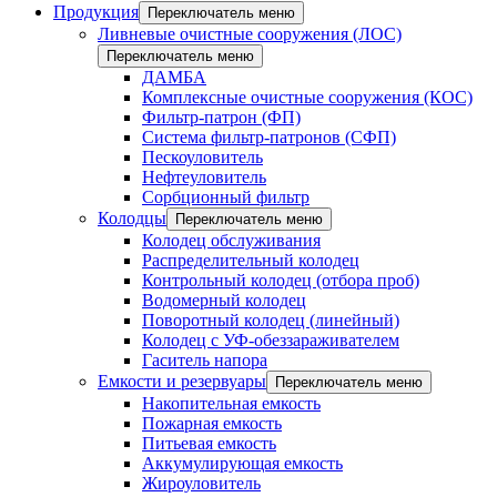
Продукция
Переключатель меню
Ливневые очистные сооружения (ЛОС)
Переключатель меню
ДАМБА
Комплексные очистные сооружения (КОС)
Фильтр-патрон (ФП)
Система фильтр-патронов (СФП)
Пескоуловитель
Нефтеуловитель
Сорбционный фильтр
Колодцы
Переключатель меню
Колодец обслуживания
Распределительный колодец
Контрольный колодец (отбора проб)
Водомерный колодец
Поворотный колодец (линейный)
Колодец с УФ-обеззараживателем
Гаситель напора
Емкости и резервуары
Переключатель меню
Накопительная емкость
Пожарная емкость
Питьевая емкость
Аккумулирующая емкость
Жироуловитель