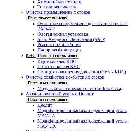
Химостойкая емкость
Топливная емкость
Очистка промышленных стоков
Переключатель меню
Очистные сооружения вод сложного состава
ЭХО-К®
Флотационная установка
Блок Анодного Окисления (БАО)
Реагентное хозяйство
Напорная фильтрация
КНС
Переключатель меню
Вертикальная КНС
Горизонтальная КНС
Станция повышения давления (Сухая КНС)
Очистка хозяйственно-бытовых стоков
Переключатель меню
Модуль биологической очистки Биокаскад
Активированный уголь и Цеолит
Переключатель меню
Цеолит
Модифицированный азотсодержащий уголь
МАУ-2А
Модифицированный азотсодержащий уголь
МАУ-200