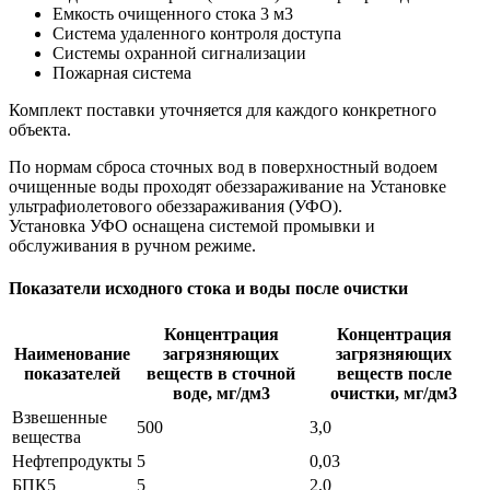
Емкость очищенного стока 3 м3
Система удаленного контроля доступа
Cистемы охранной сигнализации
Пожарная система
Комплект поставки уточняется для каждого конкретного
объекта.
По нормам сброса сточных вод в поверхностный водоем
очищенные воды проходят обеззараживание на Установке
ультрафиолетового обеззараживания (УФО).
Установка УФО оснащена системой промывки и
обслуживания в ручном режиме.
Показатели исходного стока и воды после очистки
Концентрация
Концентрация
Наименование
загрязняющих
загрязняющих
показателей
веществ в сточной
веществ после
воде, мг/дм3
очистки, мг/дм3
Взвешенные
500
3,0
вещества
Нефтепродукты
5
0,03
БПК5
5
2,0