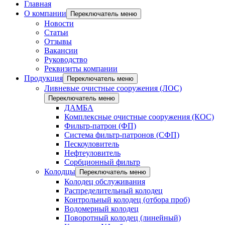
Главная
О компании
Переключатель меню
Новости
Статьи
Отзывы
Вакансии
Руководство
Реквизиты компании
Продукция
Переключатель меню
Ливневые очистные сооружения (ЛОС)
Переключатель меню
ДАМБА
Комплексные очистные сооружения (КОС)
Фильтр-патрон (ФП)
Система фильтр-патронов (СФП)
Пескоуловитель
Нефтеуловитель
Сорбционный фильтр
Колодцы
Переключатель меню
Колодец обслуживания
Распределительный колодец
Контрольный колодец (отбора проб)
Водомерный колодец
Поворотный колодец (линейный)