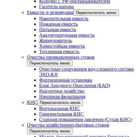
Колодец с УФ-обеззараживателем
Гаситель напора
Емкости и резервуары
Переключатель меню
Накопительная емкость
Пожарная емкость
Питьевая емкость
Аккумулирующая емкость
Жироуловитель
Химостойкая емкость
Топливная емкость
Очистка промышленных стоков
Переключатель меню
Очистные сооружения вод сложного состава
ЭХО-К®
Флотационная установка
Блок Анодного Окисления (БАО)
Реагентное хозяйство
Напорная фильтрация
КНС
Переключатель меню
Вертикальная КНС
Горизонтальная КНС
Станция повышения давления (Сухая КНС)
Очистка хозяйственно-бытовых стоков
Переключатель меню
Модуль биологической очистки Биокаскад