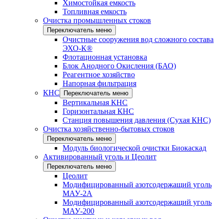
Химостойкая емкость
Топливная емкость
Очистка промышленных стоков
Переключатель меню
Очистные сооружения вод сложного состава
ЭХО-К®
Флотационная установка
Блок Анодного Окисления (БАО)
Реагентное хозяйство
Напорная фильтрация
КНС
Переключатель меню
Вертикальная КНС
Горизонтальная КНС
Станция повышения давления (Сухая КНС)
Очистка хозяйственно-бытовых стоков
Переключатель меню
Модуль биологической очистки Биокаскад
Активированный уголь и Цеолит
Переключатель меню
Цеолит
Модифицированный азотсодержащий уголь
МАУ-2А
Модифицированный азотсодержащий уголь
МАУ-200