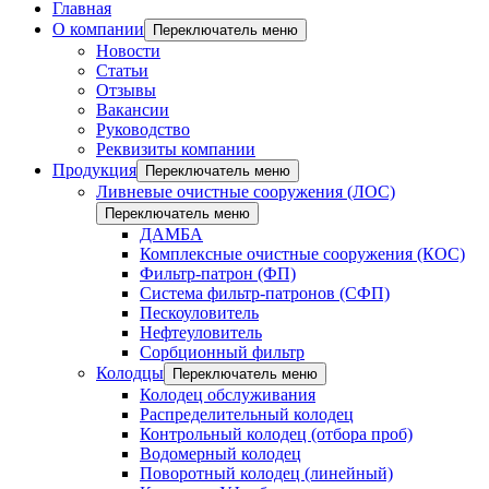
Главная
О компании
Переключатель меню
Новости
Статьи
Отзывы
Вакансии
Руководство
Реквизиты компании
Продукция
Переключатель меню
Ливневые очистные сооружения (ЛОС)
Переключатель меню
ДАМБА
Комплексные очистные сооружения (КОС)
Фильтр-патрон (ФП)
Система фильтр-патронов (СФП)
Пескоуловитель
Нефтеуловитель
Сорбционный фильтр
Колодцы
Переключатель меню
Колодец обслуживания
Распределительный колодец
Контрольный колодец (отбора проб)
Водомерный колодец
Поворотный колодец (линейный)