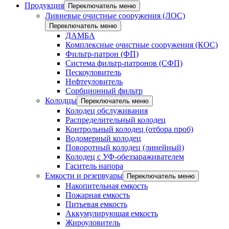
Продукция
Переключатель меню
Ливневые очистные сооружения (ЛОС)
Переключатель меню
ДАМБА
Комплексные очистные сооружения (КОС)
Фильтр-патрон (ФП)
Система фильтр-патронов (СФП)
Пескоуловитель
Нефтеуловитель
Сорбционный фильтр
Колодцы
Переключатель меню
Колодец обслуживания
Распределительный колодец
Контрольный колодец (отбора проб)
Водомерный колодец
Поворотный колодец (линейный)
Колодец с УФ-обеззараживателем
Гаситель напора
Емкости и резервуары
Переключатель меню
Накопительная емкость
Пожарная емкость
Питьевая емкость
Аккумулирующая емкость
Жироуловитель