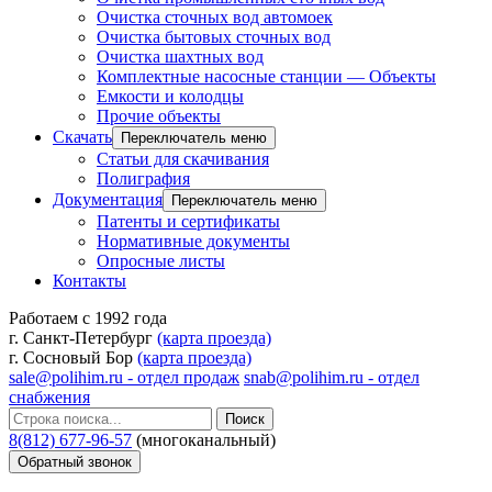
Очистка сточных вод автомоек
Очистка бытовых сточных вод
Очистка шахтных вод
Комплектные насосные станции — Объекты
Емкости и колодцы
Прочие объекты
Скачать
Переключатель меню
Статьи для скачивания
Полиграфия
Документация
Переключатель меню
Патенты и сертификаты
Нормативные документы
Опросные листы
Контакты
Работаем с 1992 года
г. Санкт-Петербург
(карта проезда)
г. Сосновый Бор
(карта проезда)
sale@polihim.ru - отдел продаж
snab@polihim.ru - отдел
снабжения
Поиск
8(812) 677-96-57
(многоканальный)
Обратный звонок