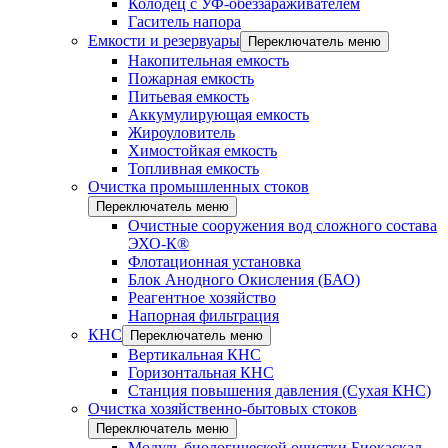
Колодец с УФ-обеззараживателем
Гаситель напора
Емкости и резервуары
Переключатель меню
Накопительная емкость
Пожарная емкость
Питьевая емкость
Аккумулирующая емкость
Жироуловитель
Химостойкая емкость
Топливная емкость
Очистка промышленных стоков
Переключатель меню
Очистные сооружения вод сложного состава
ЭХО-К®
Флотационная установка
Блок Анодного Окисления (БАО)
Реагентное хозяйство
Напорная фильтрация
КНС
Переключатель меню
Вертикальная КНС
Горизонтальная КНС
Станция повышения давления (Сухая КНС)
Очистка хозяйственно-бытовых стоков
Переключатель меню
Модуль биологической очистки Биокаскад