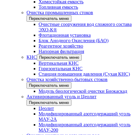
Химостойкая емкость
Топливная емкость
Очистка промышленных стоков
Переключатель меню
Очистные сооружения вод сложного состава
ЭХО-К®
Флотационная установка
Блок Анодного Окисления (БАО)
Реагентное хозяйство
Напорная фильтрация
КНС
Переключатель меню
Вертикальная КНС
Горизонтальная КНС
Станция повышения давления (Сухая КНС)
Очистка хозяйственно-бытовых стоков
Переключатель меню
Модуль биологической очистки Биокаскад
Активированный уголь и Цеолит
Переключатель меню
Цеолит
Модифицированный азотсодержащий уголь
МАУ-2А
Модифицированный азотсодержащий уголь
МАУ-200