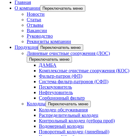
Главная
О компании
Переключатель меню
Новости
Статьи
Отзывы
Вакансии
Руководство
Реквизиты компании
Продукция
Переключатель меню
Ливневые очистные сооружения (ЛОС)
Переключатель меню
ДАМБА
Комплексные очистные сооружения (КОС)
Фильтр-патрон (ФП)
Система фильтр-патронов (СФП)
Пескоуловитель
Нефтеуловитель
Сорбционный фильтр
Колодцы
Переключатель меню
Колодец обслуживания
Распределительный колодец
Контрольный колодец (отбора проб)
Водомерный колодец
Поворотный колодец (линейный)