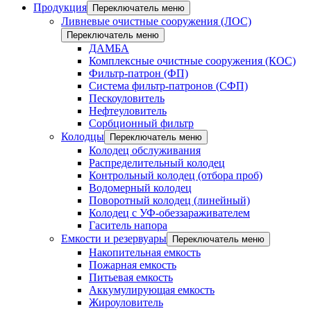
Продукция
Переключатель меню
Ливневые очистные сооружения (ЛОС)
Переключатель меню
ДАМБА
Комплексные очистные сооружения (КОС)
Фильтр-патрон (ФП)
Система фильтр-патронов (СФП)
Пескоуловитель
Нефтеуловитель
Сорбционный фильтр
Колодцы
Переключатель меню
Колодец обслуживания
Распределительный колодец
Контрольный колодец (отбора проб)
Водомерный колодец
Поворотный колодец (линейный)
Колодец с УФ-обеззараживателем
Гаситель напора
Емкости и резервуары
Переключатель меню
Накопительная емкость
Пожарная емкость
Питьевая емкость
Аккумулирующая емкость
Жироуловитель