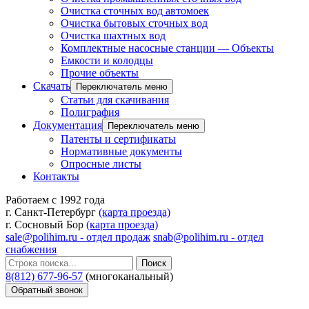
Очистка сточных вод автомоек
Очистка бытовых сточных вод
Очистка шахтных вод
Комплектные насосные станции — Объекты
Емкости и колодцы
Прочие объекты
Скачать
Переключатель меню
Статьи для скачивания
Полиграфия
Документация
Переключатель меню
Патенты и сертификаты
Нормативные документы
Опросные листы
Контакты
Работаем с 1992 года
г. Санкт-Петербург
(карта проезда)
г. Сосновый Бор
(карта проезда)
sale@polihim.ru - отдел продаж
snab@polihim.ru - отдел
снабжения
Поиск
8(812) 677-96-57
(многоканальный)
Обратный звонок