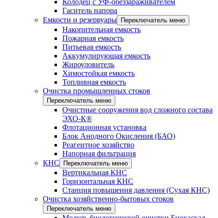
Колодец с УФ-обеззараживателем
Гаситель напора
Емкости и резервуары
Переключатель меню
Накопительная емкость
Пожарная емкость
Питьевая емкость
Аккумулирующая емкость
Жироуловитель
Химостойкая емкость
Топливная емкость
Очистка промышленных стоков
Переключатель меню
Очистные сооружения вод сложного состава
ЭХО-К®
Флотационная установка
Блок Анодного Окисления (БАО)
Реагентное хозяйство
Напорная фильтрация
КНС
Переключатель меню
Вертикальная КНС
Горизонтальная КНС
Станция повышения давления (Сухая КНС)
Очистка хозяйственно-бытовых стоков
Переключатель меню
Модуль биологической очистки Биокаскад