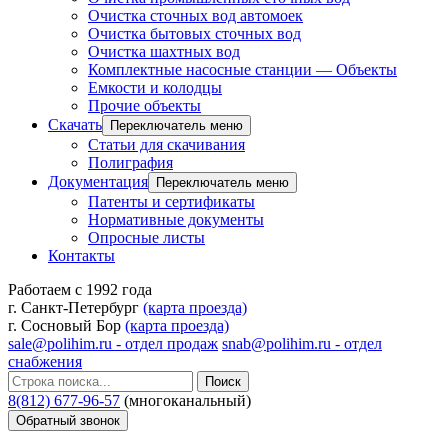
Очистка сточных вод автомоек
Очистка бытовых сточных вод
Очистка шахтных вод
Комплектные насосные станции — Объекты
Емкости и колодцы
Прочие объекты
Скачать
Переключатель меню
Статьи для скачивания
Полиграфия
Документация
Переключатель меню
Патенты и сертификаты
Нормативные документы
Опросные листы
Контакты
Работаем с 1992 года
г. Санкт-Петербург
(карта проезда)
г. Сосновый Бор
(карта проезда)
sale@polihim.ru - отдел продаж
snab@polihim.ru - отдел
снабжения
Поиск
8(812) 677-96-57
(многоканальный)
Обратный звонок