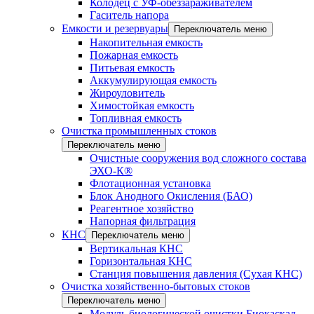
Колодец с УФ-обеззараживателем
Гаситель напора
Емкости и резервуары
Переключатель меню
Накопительная емкость
Пожарная емкость
Питьевая емкость
Аккумулирующая емкость
Жироуловитель
Химостойкая емкость
Топливная емкость
Очистка промышленных стоков
Переключатель меню
Очистные сооружения вод сложного состава
ЭХО-К®
Флотационная установка
Блок Анодного Окисления (БАО)
Реагентное хозяйство
Напорная фильтрация
КНС
Переключатель меню
Вертикальная КНС
Горизонтальная КНС
Станция повышения давления (Сухая КНС)
Очистка хозяйственно-бытовых стоков
Переключатель меню
Модуль биологической очистки Биокаскад