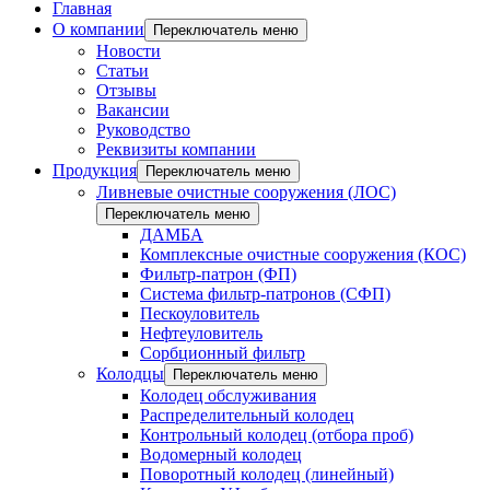
Главная
О компании
Переключатель меню
Новости
Статьи
Отзывы
Вакансии
Руководство
Реквизиты компании
Продукция
Переключатель меню
Ливневые очистные сооружения (ЛОС)
Переключатель меню
ДАМБА
Комплексные очистные сооружения (КОС)
Фильтр-патрон (ФП)
Система фильтр-патронов (СФП)
Пескоуловитель
Нефтеуловитель
Сорбционный фильтр
Колодцы
Переключатель меню
Колодец обслуживания
Распределительный колодец
Контрольный колодец (отбора проб)
Водомерный колодец
Поворотный колодец (линейный)