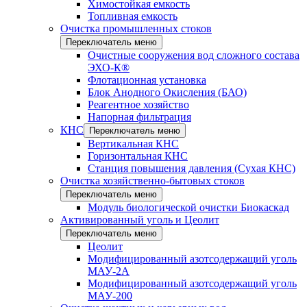
Химостойкая емкость
Топливная емкость
Очистка промышленных стоков
Переключатель меню
Очистные сооружения вод сложного состава
ЭХО-К®
Флотационная установка
Блок Анодного Окисления (БАО)
Реагентное хозяйство
Напорная фильтрация
КНС
Переключатель меню
Вертикальная КНС
Горизонтальная КНС
Станция повышения давления (Сухая КНС)
Очистка хозяйственно-бытовых стоков
Переключатель меню
Модуль биологической очистки Биокаскад
Активированный уголь и Цеолит
Переключатель меню
Цеолит
Модифицированный азотсодержащий уголь
МАУ-2А
Модифицированный азотсодержащий уголь
МАУ-200