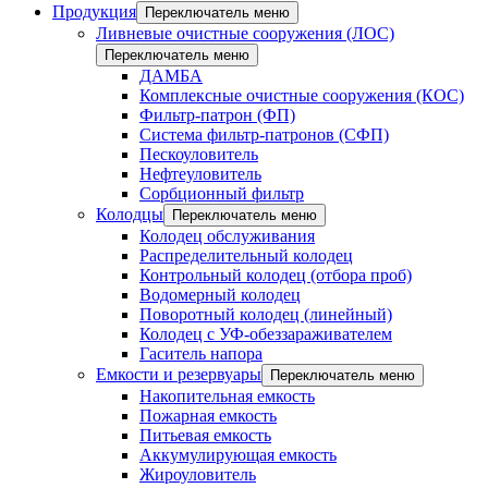
Продукция
Переключатель меню
Ливневые очистные сооружения (ЛОС)
Переключатель меню
ДАМБА
Комплексные очистные сооружения (КОС)
Фильтр-патрон (ФП)
Система фильтр-патронов (СФП)
Пескоуловитель
Нефтеуловитель
Сорбционный фильтр
Колодцы
Переключатель меню
Колодец обслуживания
Распределительный колодец
Контрольный колодец (отбора проб)
Водомерный колодец
Поворотный колодец (линейный)
Колодец с УФ-обеззараживателем
Гаситель напора
Емкости и резервуары
Переключатель меню
Накопительная емкость
Пожарная емкость
Питьевая емкость
Аккумулирующая емкость
Жироуловитель