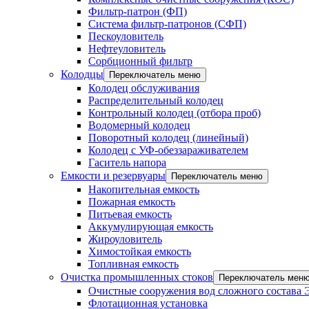
Фильтр-патрон (ФП)
Система фильтр-патронов (СФП)
Пескоуловитель
Нефтеуловитель
Сорбционный фильтр
Колодцы
Переключатель меню
Колодец обслуживания
Распределительный колодец
Контрольный колодец (отбора проб)
Водомерный колодец
Поворотный колодец (линейный)
Колодец с УФ-обеззараживателем
Гаситель напора
Емкости и резервуары
Переключатель меню
Накопительная емкость
Пожарная емкость
Питьевая емкость
Аккумулирующая емкость
Жироуловитель
Химостойкая емкость
Топливная емкость
Очистка промышленных стоков
Переключатель мен
Очистные сооружения вод сложного состава
Флотационная установка