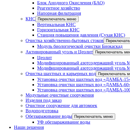
Блок Анодного Окисления (БАО)
Реагентное хозяйство
Напорная фильтрация
КНС
Переключатель меню
Вертикальная КНС
Горизонтальная КНС
Станция повышения давления (Сухая КНС)
Очистка хозяйственно-бытовых стоков
Переключате
Модуль биологической очистки Биокаскад
Активированный уголь и Цеолит
Переключатель ме
Цеолит
Модифицированный азотсодержащий уголь 
Модифицированный азотсодержащий уголь 
Очистка шахтных и карьерных вод
Переключатель 
Установка очистки шахтных вод «ДАМБА-15»
Установка очистки шахтных вод «ДАМБА-60»
Установка очистки шахтных вод «ДАМБА-100
Модульные очистные сооружения
Изделия под заказ
Очистное сооружение для автомоек
Водоподготовка
Обеззараживание воды
Переключатель меню
УФ обеззараживание воды
Наши решения