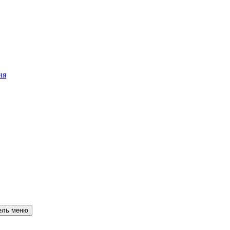
ия
ель меню