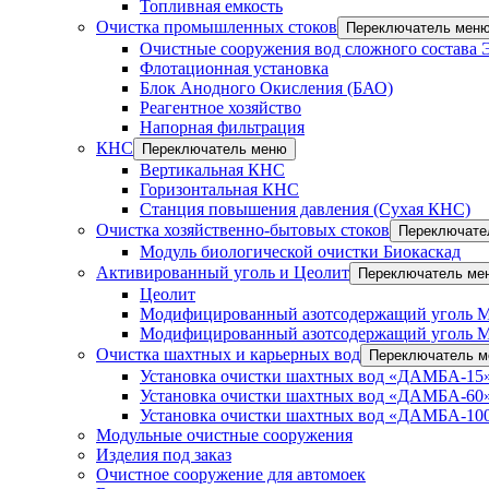
Топливная емкость
Очистка промышленных стоков
Переключатель мен
Очистные сооружения вод сложного состава
Флотационная установка
Блок Анодного Окисления (БАО)
Реагентное хозяйство
Напорная фильтрация
КНС
Переключатель меню
Вертикальная КНС
Горизонтальная КНС
Станция повышения давления (Сухая КНС)
Очистка хозяйственно-бытовых стоков
Переключате
Модуль биологической очистки Биокаскад
Активированный уголь и Цеолит
Переключатель ме
Цеолит
Модифицированный азотсодержащий уголь 
Модифицированный азотсодержащий уголь 
Очистка шахтных и карьерных вод
Переключатель 
Установка очистки шахтных вод «ДАМБА-15»
Установка очистки шахтных вод «ДАМБА-60»
Установка очистки шахтных вод «ДАМБА-100
Модульные очистные сооружения
Изделия под заказ
Очистное сооружение для автомоек