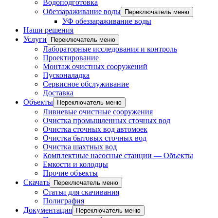
Водоподготовка
Обеззараживание воды
Переключатель меню
УФ обеззараживание воды
Наши решения
Услуги
Переключатель меню
Лабораторные исследования и контроль
Проектирование
Монтаж очистных сооружений
Пусконаладка
Сервисное обслуживание
Доставка
Объекты
Переключатель меню
Ливневые очистные сооружения
Очистка промышленных сточных вод
Очистка сточных вод автомоек
Очистка бытовых сточных вод
Очистка шахтных вод
Комплектные насосные станции — Объекты
Емкости и колодцы
Прочие объекты
Скачать
Переключатель меню
Статьи для скачивания
Полиграфия
Документация
Переключатель меню