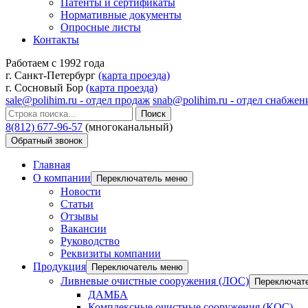
Патенты и сертификаты
Нормативные документы
Опросные листы
Контакты
Работаем с 1992 года
г. Санкт-Петербург
(карта проезда)
г. Сосновый Бор
(карта проезда)
sale@polihim.ru - отдел продаж
snab@polihim.ru - отдел снабжен
Поиск
8(812) 677-96-57
(многоканальный)
Обратный звонок
Главная
О компании
Переключатель меню
Новости
Статьи
Отзывы
Вакансии
Руководство
Реквизиты компании
Продукция
Переключатель меню
Ливневые очистные сооружения (ЛОС)
Переключат
ДАМБА
Комплексные очистные сооружения (КОС)