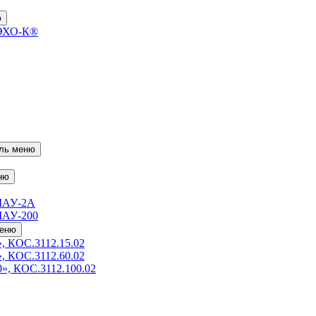
ю
 ЭХО-К®
ль меню
ню
МАУ-2А
МАУ-200
меню
, КОС.3112.15.02
, КОС.3112.60.02
», КОС.3112.100.02