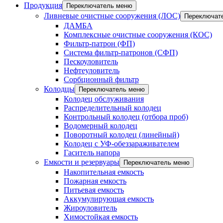
Продукция
Переключатель меню
Ливневые очистные сооружения (ЛОС)
Переключат
ДАМБА
Комплексные очистные сооружения (КОС)
Фильтр-патрон (ФП)
Система фильтр-патронов (СФП)
Пескоуловитель
Нефтеуловитель
Сорбционный фильтр
Колодцы
Переключатель меню
Колодец обслуживания
Распределительный колодец
Контрольный колодец (отбора проб)
Водомерный колодец
Поворотный колодец (линейный)
Колодец с УФ-обеззараживателем
Гаситель напора
Емкости и резервуары
Переключатель меню
Накопительная емкость
Пожарная емкость
Питьевая емкость
Аккумулирующая емкость
Жироуловитель
Химостойкая емкость