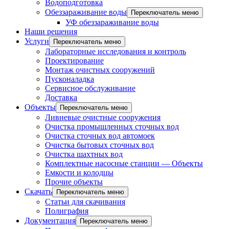
Водоподготовка
Обеззараживание воды
Переключатель меню
УФ обеззараживание воды
Наши решения
Услуги
Переключатель меню
Лабораторные исследования и контроль
Проектирование
Монтаж очистных сооружений
Пусконаладка
Сервисное обслуживание
Доставка
Объекты
Переключатель меню
Ливневые очистные сооружения
Очистка промышленных сточных вод
Очистка сточных вод автомоек
Очистка бытовых сточных вод
Очистка шахтных вод
Комплектные насосные станции — Объекты
Емкости и колодцы
Прочие объекты
Скачать
Переключатель меню
Статьи для скачивания
Полиграфия
Документация
Переключатель меню