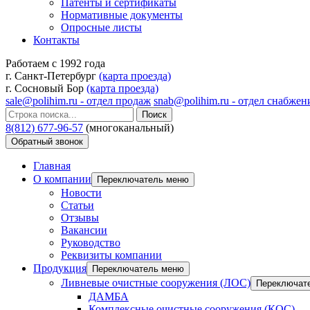
Патенты и сертификаты
Нормативные документы
Опросные листы
Контакты
Работаем с 1992 года
г. Санкт-Петербург
(карта проезда)
г. Сосновый Бор
(карта проезда)
sale@polihim.ru - отдел продаж
snab@polihim.ru - отдел снабжен
Поиск
8(812) 677-96-57
(многоканальный)
Обратный звонок
Главная
О компании
Переключатель меню
Новости
Статьи
Отзывы
Вакансии
Руководство
Реквизиты компании
Продукция
Переключатель меню
Ливневые очистные сооружения (ЛОС)
Переключат
ДАМБА
Комплексные очистные сооружения (КОС)