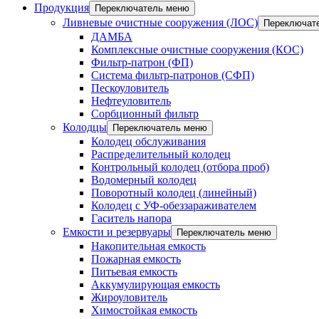
Продукция
Переключатель меню
Ливневые очистные сооружения (ЛОС)
Переключат
ДАМБА
Комплексные очистные сооружения (КОС)
Фильтр-патрон (ФП)
Система фильтр-патронов (СФП)
Пескоуловитель
Нефтеуловитель
Сорбционный фильтр
Колодцы
Переключатель меню
Колодец обслуживания
Распределительный колодец
Контрольный колодец (отбора проб)
Водомерный колодец
Поворотный колодец (линейный)
Колодец с УФ-обеззараживателем
Гаситель напора
Емкости и резервуары
Переключатель меню
Накопительная емкость
Пожарная емкость
Питьевая емкость
Аккумулирующая емкость
Жироуловитель
Химостойкая емкость