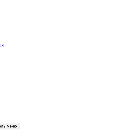
ия
ель меню