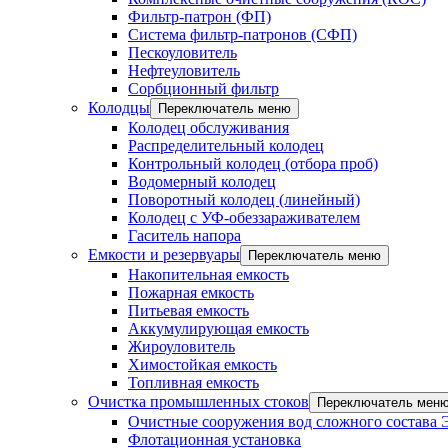
Фильтр-патрон (ФП)
Система фильтр-патронов (СФП)
Пескоуловитель
Нефтеуловитель
Сорбционный фильтр
Колодцы
Переключатель меню
Колодец обслуживания
Распределительный колодец
Контрольный колодец (отбора проб)
Водомерный колодец
Поворотный колодец (линейный)
Колодец с УФ-обеззараживателем
Гаситель напора
Емкости и резервуары
Переключатель меню
Накопительная емкость
Пожарная емкость
Питьевая емкость
Аккумулирующая емкость
Жироуловитель
Химостойкая емкость
Топливная емкость
Очистка промышленных стоков
Переключатель мен
Очистные сооружения вод сложного состава
Флотационная установка