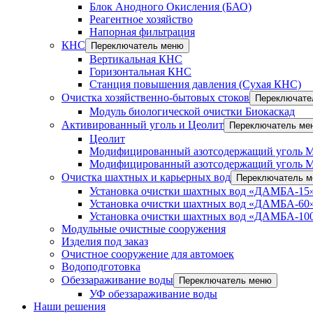
Блок Анодного Окисления (БАО)
Реагентное хозяйство
Напорная фильтрация
КНС
Переключатель меню
Вертикальная КНС
Горизонтальная КНС
Станция повышения давления (Сухая КНС)
Очистка хозяйственно-бытовых стоков
Переключате
Модуль биологической очистки Биокаскад
Активированный уголь и Цеолит
Переключатель ме
Цеолит
Модифицированный азотсодержащий уголь 
Модифицированный азотсодержащий уголь 
Очистка шахтных и карьерных вод
Переключатель 
Установка очистки шахтных вод «ДАМБА-15»
Установка очистки шахтных вод «ДАМБА-60»
Установка очистки шахтных вод «ДАМБА-100
Модульные очистные сооружения
Изделия под заказ
Очистное сооружение для автомоек
Водоподготовка
Обеззараживание воды
Переключатель меню
УФ обеззараживание воды
Наши решения