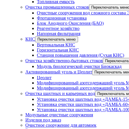
Топливная емкость
Очистка промышленных стоков
Переключатель мен
Очистные сооружения вод сложного состава
Флотационная установка
Блок Анодного Окисления (БАО)
Реагентное хозяйство
Напорная фильтрация
КНС
Переключатель меню
Вертикальная КНС
Горизонтальная КНС
Станция повышения давления (Сухая КНС)
Очистка хозяйственно-бытовых стоков
Переключате
Модуль биологической очистки Биокаскад
Активированный уголь и Цеолит
Переключатель ме
Цеолит
Модифицированный азотсодержащий уголь 
Модифицированный азотсодержащий уголь 
Очистка шахтных и карьерных вод
Переключатель 
Установка очистки шахтных вод «ДАМБА-15»
Установка очистки шахтных вод «ДАМБА-60»
Установка очистки шахтных вод «ДАМБА-100
Модульные очистные сооружения
Изделия под заказ
Очистное сооружение для автомоек