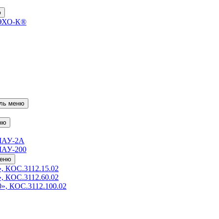
ю
 ЭХО-К®
ль меню
ню
МАУ-2А
МАУ-200
меню
, КОС.3112.15.02
, КОС.3112.60.02
», КОС.3112.100.02