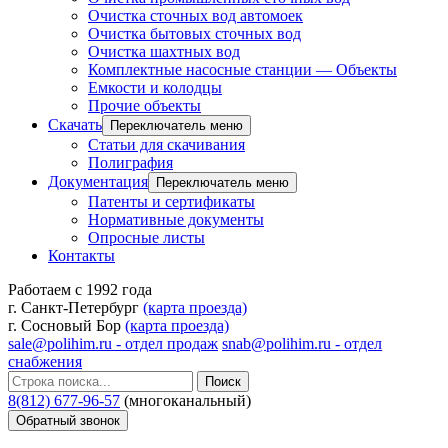
Очистка сточных вод автомоек
Очистка бытовых сточных вод
Очистка шахтных вод
Комплектные насосные станции — Объекты
Емкости и колодцы
Прочие объекты
Скачать
Переключатель меню
Статьи для скачивания
Полиграфия
Документация
Переключатель меню
Патенты и сертификаты
Нормативные документы
Опросные листы
Контакты
Работаем с 1992 года
г. Санкт-Петербург
(карта проезда)
г. Сосновый Бор
(карта проезда)
sale@polihim.ru - отдел продаж
snab@polihim.ru - отдел
снабжения
Поиск
8(812) 677-96-57
(многоканальный)
Обратный звонок