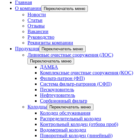
Главная
О компании
Переключатель меню
Новости
Статьи
Отзывы
Вакансии
Руководство
Реквизиты компании
Продукция
Переключатель меню
Ливневые очистные сооружения (ЛОС)
Переключатель меню
ДАМБА
Комплексные очистные сооружения (КОС)
Фильтр-патрон (ФП)
Система фильтр-патронов (СФП)
Пескоуловитель
Нефтеуловитель
Сорбционный фильтр
Колодцы
Переключатель меню
Колодец обслуживания
Распределительный колодец
Контрольный колодец (отбора проб)
Водомерный колодец
Поворотный колодец (линейный)