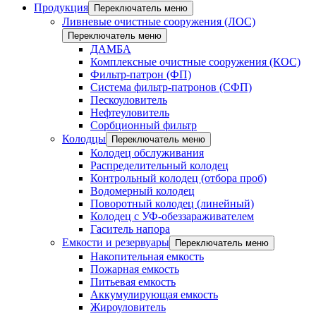
Продукция
Переключатель меню
Ливневые очистные сооружения (ЛОС)
Переключатель меню
ДАМБА
Комплексные очистные сооружения (КОС)
Фильтр-патрон (ФП)
Система фильтр-патронов (СФП)
Пескоуловитель
Нефтеуловитель
Сорбционный фильтр
Колодцы
Переключатель меню
Колодец обслуживания
Распределительный колодец
Контрольный колодец (отбора проб)
Водомерный колодец
Поворотный колодец (линейный)
Колодец с УФ-обеззараживателем
Гаситель напора
Емкости и резервуары
Переключатель меню
Накопительная емкость
Пожарная емкость
Питьевая емкость
Аккумулирующая емкость
Жироуловитель