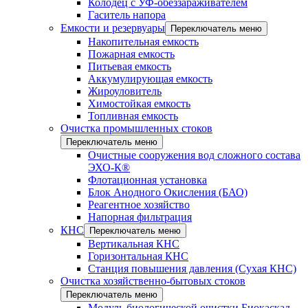
Колодец с УФ-обеззараживателем
Гаситель напора
Емкости и резервуары
Переключатель меню
Накопительная емкость
Пожарная емкость
Питьевая емкость
Аккумулирующая емкость
Жироуловитель
Химостойкая емкость
Топливная емкость
Очистка промышленных стоков
Переключатель меню
Очистные сооружения вод сложного состава
ЭХО-К®
Флотационная установка
Блок Анодного Окисления (БАО)
Реагентное хозяйство
Напорная фильтрация
КНС
Переключатель меню
Вертикальная КНС
Горизонтальная КНС
Станция повышения давления (Сухая КНС)
Очистка хозяйственно-бытовых стоков
Переключатель меню
Модуль биологической очистки Биокаскад