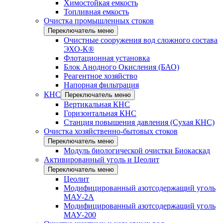
Химостойкая емкость
Топливная емкость
Очистка промышленных стоков
Переключатель меню
Очистные сооружения вод сложного состава
ЭХО-К®
Флотационная установка
Блок Анодного Окисления (БАО)
Реагентное хозяйство
Напорная фильтрация
КНС
Переключатель меню
Вертикальная КНС
Горизонтальная КНС
Станция повышения давления (Сухая КНС)
Очистка хозяйственно-бытовых стоков
Переключатель меню
Модуль биологической очистки Биокаскад
Активированный уголь и Цеолит
Переключатель меню
Цеолит
Модифицированный азотсодержащий уголь
МАУ-2А
Модифицированный азотсодержащий уголь
МАУ-200