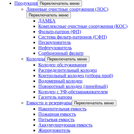
Продукция
Переключатель меню
Ливневые очистные сооружения (ЛОС)
Переключатель меню
ДАМБА
Комплексные очистные сооружения (КОС)
Фильтр-патрон (ФП)
Система фильтр-патронов (СФП)
Пескоуловитель
Нефтеуловитель
Сорбционный фильтр
Колодцы
Переключатель меню
Колодец обслуживания
Распределительный колодец
Контрольный колодец (отбора проб)
Водомерный колодец
Поворотный колодец (линейный)
Колодец с УФ-обеззараживателем
Гаситель напора
Емкости и резервуары
Переключатель меню
Накопительная емкость
Пожарная емкость
Питьевая емкость
Аккумулирующая емкость
Жироуловитель