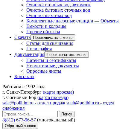
Очистка сточных вод автомоек
Очистка бытовых сточных вод
Очистка шахтных вод
Комплектные насосные станции — Объекты
Емкости и колодцы
Прочие объекты
Скачать
Переключатель меню
Статьи для скачивания
Полиграфия
Документация
Переключатель меню
Патенты и сертификаты
Нормативные документы
Опросные листы
Контакты
Работаем с 1992 года
г. Санкт-Петербург
(карта проезда)
г. Сосновый Бор
(карта проезда)
sale@polihim.ru - отдел продаж
snab@polihim.ru - отдел
снабжения
Поиск
8(812) 677-96-57
(многоканальный)
Обратный звонок