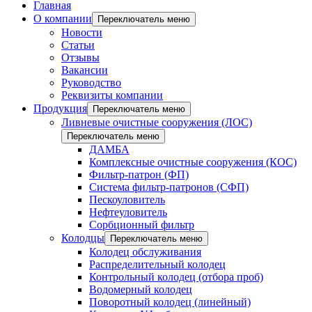
Главная
О компании
Переключатель меню
Новости
Статьи
Отзывы
Вакансии
Руководство
Реквизиты компании
Продукция
Переключатель меню
Ливневые очистные сооружения (ЛОС)
Переключатель меню
ДАМБА
Комплексные очистные сооружения (КОС)
Фильтр-патрон (ФП)
Система фильтр-патронов (СФП)
Пескоуловитель
Нефтеуловитель
Сорбционный фильтр
Колодцы
Переключатель меню
Колодец обслуживания
Распределительный колодец
Контрольный колодец (отбора проб)
Водомерный колодец
Поворотный колодец (линейный)