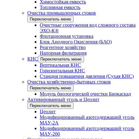
Химостойкая емкость
Топливная емкость
Очистка промышленных стоков
Переключатель меню
Очистные сооружения вод сложного состава
ЭХО-К®
Флотационная установка
Блок Анодного Окисления (БАО)
Реагентное хозяйство
Напорная фильтрация
КНС
Переключатель меню
Вертикальная КНС
Горизонтальная КНС
Станция повышения давления (Сухая КНС)
Очистка хозяйственно-бытовых стоков
Переключатель меню
Модуль биологической очистки Биокаскад
Активированный уголь и Цеолит
Переключатель меню
Цеолит
Модифицированный азотсодержащий уголь
МАУ-2А
Модифицированный азотсодержащий уголь
МАУ-200