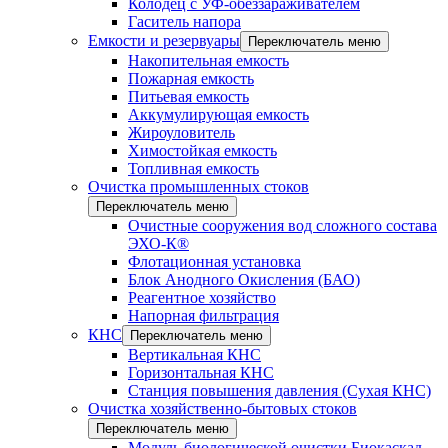
Колодец с УФ-обеззараживателем
Гаситель напора
Емкости и резервуары
Переключатель меню
Накопительная емкость
Пожарная емкость
Питьевая емкость
Аккумулирующая емкость
Жироуловитель
Химостойкая емкость
Топливная емкость
Очистка промышленных стоков
Переключатель меню
Очистные сооружения вод сложного состава
ЭХО-К®
Флотационная установка
Блок Анодного Окисления (БАО)
Реагентное хозяйство
Напорная фильтрация
КНС
Переключатель меню
Вертикальная КНС
Горизонтальная КНС
Станция повышения давления (Сухая КНС)
Очистка хозяйственно-бытовых стоков
Переключатель меню
Модуль биологической очистки Биокаскад