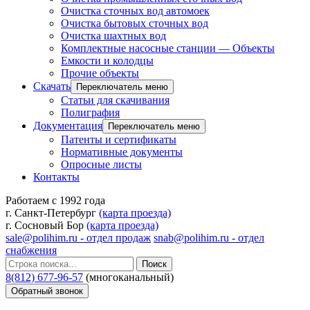
Очистка сточных вод автомоек
Очистка бытовых сточных вод
Очистка шахтных вод
Комплектные насосные станции — Объекты
Емкости и колодцы
Прочие объекты
Скачать
Переключатель меню
Статьи для скачивания
Полиграфия
Документация
Переключатель меню
Патенты и сертификаты
Нормативные документы
Опросные листы
Контакты
Работаем с 1992 года
г. Санкт-Петербург
(карта проезда)
г. Сосновый Бор
(карта проезда)
sale@polihim.ru - отдел продаж
snab@polihim.ru - отдел
снабжения
Поиск
8(812) 677-96-57
(многоканальный)
Обратный звонок