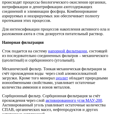
происходят процессы биологического окисления органики,
нитрификации и денитрификации азотсодержащих
соединений и элиминации фосфора. Комбинирование
аэрируемых и неаэрируемых зон обеспечивает полноту
протекания этих процессов.
Для интенсификации процессов накопления активного ила и
разложения азота в сток дозируется питательный раствор.
Напорная фильтрация
Сток подается на систему
напорной фильтрации
, состоящей
из последовательно соединенных фильтров – механического
(цеолитный) и сорбционного (угольный).
Механический фильтр. Тонкая механическая фильтрация за
счёт прохождения воды через слой алюмосиликатной
загрузки. Кроме того минерал
цеолит
обладает природными
ионообменными свойствами, улавливает остаточные
количества аммония и ионов металлов.
Cорбционный фильтр. Сорбционная фильтрация за счёт
прохождения через слой
активированного угля МАУ-200
.
Активированный уголь улавливает остаточные количества
СПАВ, органических масел, нефтепродуктов и других