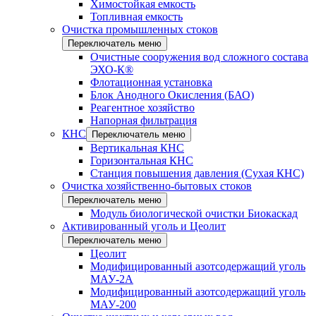
Химостойкая емкость
Топливная емкость
Очистка промышленных стоков
Переключатель меню
Очистные сооружения вод сложного состава
ЭХО-К®
Флотационная установка
Блок Анодного Окисления (БАО)
Реагентное хозяйство
Напорная фильтрация
КНС
Переключатель меню
Вертикальная КНС
Горизонтальная КНС
Станция повышения давления (Сухая КНС)
Очистка хозяйственно-бытовых стоков
Переключатель меню
Модуль биологической очистки Биокаскад
Активированный уголь и Цеолит
Переключатель меню
Цеолит
Модифицированный азотсодержащий уголь
МАУ-2А
Модифицированный азотсодержащий уголь
МАУ-200