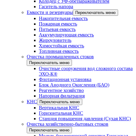
Колодец с УФ-обеззараживателем
Гаситель напора
Емкости и резервуары
Переключатель меню
Накопительная емкость
Пожарная емкость
Питьевая емкость
Аккумулирующая емкость
Жироуловитель
Химостойкая емкость
Топливная емкость
Очистка промышленных стоков
Переключатель меню
Очистные сооружения вод сложного состава
ЭХО-К®
Флотационная установка
Блок Анодного Окисления (БАО)
Реагентное хозяйство
Напорная фильтрация
КНС
Переключатель меню
Вертикальная КНС
Горизонтальная КНС
Станция повышения давления (Сухая КНС)
Очистка хозяйственно-бытовых стоков
Переключатель меню
Модуль биологической очистки Биокаскад