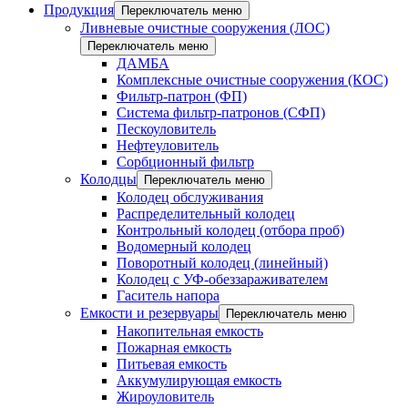
Продукция
Переключатель меню
Ливневые очистные сооружения (ЛОС)
Переключатель меню
ДАМБА
Комплексные очистные сооружения (КОС)
Фильтр-патрон (ФП)
Система фильтр-патронов (СФП)
Пескоуловитель
Нефтеуловитель
Сорбционный фильтр
Колодцы
Переключатель меню
Колодец обслуживания
Распределительный колодец
Контрольный колодец (отбора проб)
Водомерный колодец
Поворотный колодец (линейный)
Колодец с УФ-обеззараживателем
Гаситель напора
Емкости и резервуары
Переключатель меню
Накопительная емкость
Пожарная емкость
Питьевая емкость
Аккумулирующая емкость
Жироуловитель