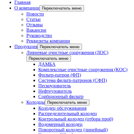
Главная
О компании
Переключатель меню
Новости
Статьи
Отзывы
Вакансии
Руководство
Реквизиты компании
Продукция
Переключатель меню
Ливневые очистные сооружения (ЛОС)
Переключатель меню
ДАМБА
Комплексные очистные сооружения (КОС)
Фильтр-патрон (ФП)
Система фильтр-патронов (СФП)
Пескоуловитель
Нефтеуловитель
Сорбционный фильтр
Колодцы
Переключатель меню
Колодец обслуживания
Распределительный колодец
Контрольный колодец (отбора проб)
Водомерный колодец
Поворотный колодец (линейный)