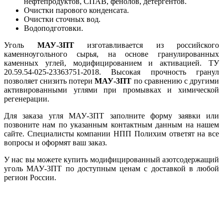
нефтепродуктов, СПАВ, фенолов, детергентов.
Очистки парового конденсата.
Очистки сточных вод.
Водоподготовки.
Уголь
МАУ-3ПТ
изготавливается из российского
каменноугольного сырья, на основе гранулированных
каменных углей, модифицированием и активацией. ТУ
20.59.54-025-23363751-2018. Высокая прочность гранул
позволяет снизить потери
МАУ-3ПТ
по сравнению с другими
активированными углями при промывках и химической
регенерации.
Для заказа угля МАУ-3ПТ заполните форму заявки или
позвоните нам по указанным контактным данным на нашем
сайте. Специалисты компании НПП Полихим ответят на все
вопросы и оформят ваш заказ.
У нас вы можете купить модифицированный азотсодержащий
уголь МАУ-3ПТ по доступным ценам с доставкой в любой
регион России.