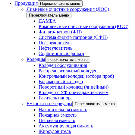
Продукция
Переключатель меню
Ливневые очистные сооружения (ЛОС)
Переключатель меню
ДАМБА
Комплексные очистные сооружения (КОС)
Фильтр-патрон (ФП)
Система фильтр-патронов (СФП)
Пескоуловитель
Нефтеуловитель
Сорбционный фильтр
Колодцы
Переключатель меню
Колодец обслуживания
Распределительный колодец
Контрольный колодец (отбора проб)
Водомерный колодец
Поворотный колодец (линейный)
Колодец с УФ-обеззараживателем
Гаситель напора
Емкости и резервуары
Переключатель меню
Накопительная емкость
Пожарная емкость
Питьевая емкость
Аккумулирующая емкость
Жироуловитель