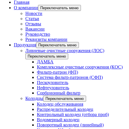
Главная
О компании
Переключатель меню
Новости
Статьи
Отзывы
Вакансии
Руководство
Реквизиты компании
Продукция
Переключатель меню
Ливневые очистные сооружения (ЛОС)
Переключатель меню
ДАМБА
Комплексные очистные сооружения (КОС)
Фильтр-патрон (ФП)
Система фильтр-патронов (СФП)
Пескоуловитель
Нефтеуловитель
Сорбционный фильтр
Колодцы
Переключатель меню
Колодец обслуживания
Распределительный колодец
Контрольный колодец (отбора проб)
Водомерный колодец
Поворотный колодец (линейный)