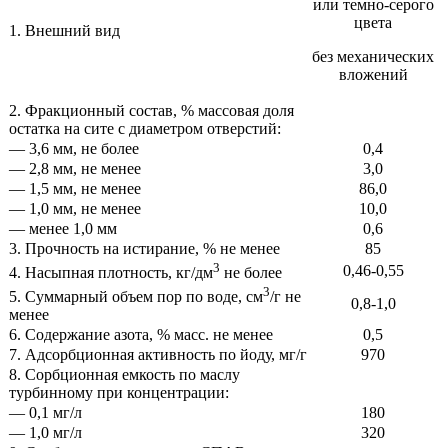
или темно-серого
цвета
1. Внешний вид
без механических
вложений
2. Фракционный состав, % массовая доля
остатка на сите с диаметром отверстий:
— 3,6 мм, не более
0,4
— 2,8 мм, не менее
3,0
— 1,5 мм, не менее
86,0
— 1,0 мм, не менее
10,0
— менее 1,0 мм
0,6
3. Прочность на истирание, % не менее
85
3
0,46-0,55
4. Насыпная плотность, кг/дм
не более
3
5. Суммарный объем пор по воде, см
/г не
0,8-1,0
менее
6. Содержание азота, % масс. не менее
0,5
7. Адсорбционная активность по йоду, мг/г
970
8. Сорбционная емкость по маслу
турбинному при концентрации:
— 0,1 мг/л
180
— 1,0 мг/л
320