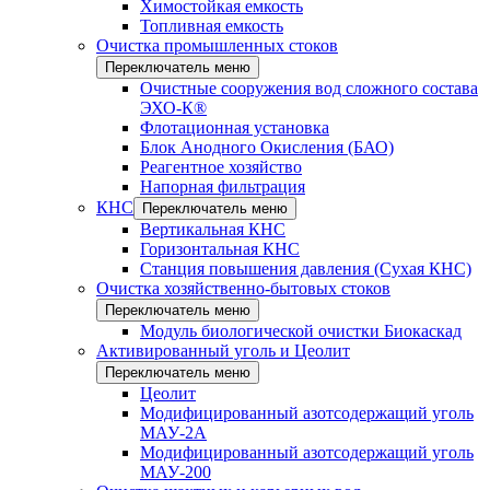
Химостойкая емкость
Топливная емкость
Очистка промышленных стоков
Переключатель меню
Очистные сооружения вод сложного состава
ЭХО-К®
Флотационная установка
Блок Анодного Окисления (БАО)
Реагентное хозяйство
Напорная фильтрация
КНС
Переключатель меню
Вертикальная КНС
Горизонтальная КНС
Станция повышения давления (Сухая КНС)
Очистка хозяйственно-бытовых стоков
Переключатель меню
Модуль биологической очистки Биокаскад
Активированный уголь и Цеолит
Переключатель меню
Цеолит
Модифицированный азотсодержащий уголь
МАУ-2А
Модифицированный азотсодержащий уголь
МАУ-200