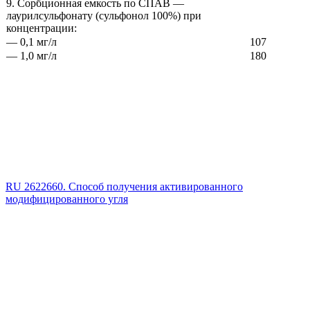
9. Сорбционная емкость по СПАВ —
лаурилсульфонату (сульфонол 100%) при
концентрации:
— 0,1 мг/л
107
— 1,0 мг/л
180
RU 2622660. Способ получения активированного
модифицированного угля