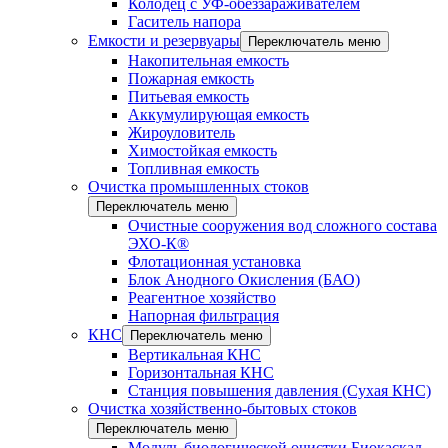
Колодец с УФ-обеззараживателем
Гаситель напора
Емкости и резервуары
Переключатель меню
Накопительная емкость
Пожарная емкость
Питьевая емкость
Аккумулирующая емкость
Жироуловитель
Химостойкая емкость
Топливная емкость
Очистка промышленных стоков
Переключатель меню
Очистные сооружения вод сложного состава
ЭХО-К®
Флотационная установка
Блок Анодного Окисления (БАО)
Реагентное хозяйство
Напорная фильтрация
КНС
Переключатель меню
Вертикальная КНС
Горизонтальная КНС
Станция повышения давления (Сухая КНС)
Очистка хозяйственно-бытовых стоков
Переключатель меню
Модуль биологической очистки Биокаскад