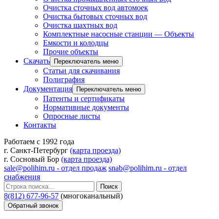
Очистка сточных вод автомоек
Очистка бытовых сточных вод
Очистка шахтных вод
Комплектные насосные станции — Объекты
Емкости и колодцы
Прочие объекты
Скачать
Переключатель меню
Статьи для скачивания
Полиграфия
Документация
Переключатель меню
Патенты и сертификаты
Нормативные документы
Опросные листы
Контакты
Работаем с 1992 года
г. Санкт-Петербург
(карта проезда)
г. Сосновый Бор
(карта проезда)
sale@polihim.ru - отдел продаж
snab@polihim.ru - отдел
снабжения
Поиск
8(812) 677-96-57
(многоканальный)
Обратный звонок