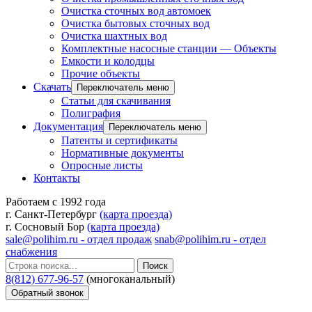
Очистка сточных вод автомоек
Очистка бытовых сточных вод
Очистка шахтных вод
Комплектные насосные станции — Объекты
Емкости и колодцы
Прочие объекты
Скачать
Переключатель меню
Статьи для скачивания
Полиграфия
Документация
Переключатель меню
Патенты и сертификаты
Нормативные документы
Опросные листы
Контакты
Работаем с 1992 года
г. Санкт-Петербург
(карта проезда)
г. Сосновый Бор
(карта проезда)
sale@polihim.ru - отдел продаж
snab@polihim.ru - отдел
снабжения
Поиск
8(812) 677-96-57
(многоканальный)
Обратный звонок