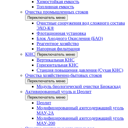
Химостойкая емкость
Топливная емкость
Очистка промышленных стоков
Переключатель меню
Очистные сооружения вод сложного состава
ЭХО-К®
Флотационная установка
Блок Анодного Окисления (БАО)
Реагентное хозяйство
Напорная фильтрация
КНС
Переключатель меню
Вертикальная КНС
Горизонтальная КНС
Станция повышения давления (Сухая КНС)
Очистка хозяйственно-бытовых стоков
Переключатель меню
Модуль биологической очистки Биокаскад
Активированный уголь и Цеолит
Переключатель меню
Цеолит
Модифицированный азотсодержащий уголь
МАУ-2А
Модифицированный азотсодержащий уголь
МАУ-200