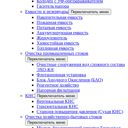
Колодец с УФ-обеззараживателем
Гаситель напора
Емкости и резервуары
Переключатель меню
Накопительная емкость
Пожарная емкость
Питьевая емкость
Аккумулирующая емкость
Жироуловитель
Химостойкая емкость
Топливная емкость
Очистка промышленных стоков
Переключатель меню
Очистные сооружения вод сложного состава
ЭХО-К®
Флотационная установка
Блок Анодного Окисления (БАО)
Реагентное хозяйство
Напорная фильтрация
КНС
Переключатель меню
Вертикальная КНС
Горизонтальная КНС
Станция повышения давления (Сухая КНС)
Очистка хозяйственно-бытовых стоков
Переключатель меню
Модуль биологической очистки Биокаскад