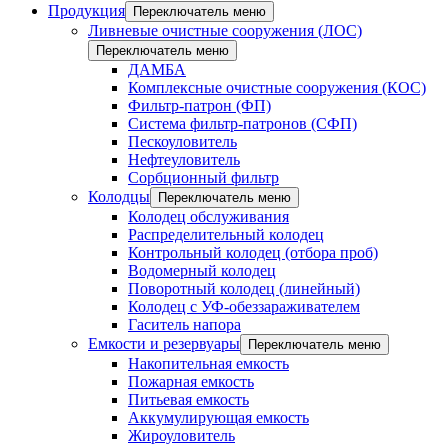
Продукция
Переключатель меню
Ливневые очистные сооружения (ЛОС)
Переключатель меню
ДАМБА
Комплексные очистные сооружения (КОС)
Фильтр-патрон (ФП)
Система фильтр-патронов (СФП)
Пескоуловитель
Нефтеуловитель
Сорбционный фильтр
Колодцы
Переключатель меню
Колодец обслуживания
Распределительный колодец
Контрольный колодец (отбора проб)
Водомерный колодец
Поворотный колодец (линейный)
Колодец с УФ-обеззараживателем
Гаситель напора
Емкости и резервуары
Переключатель меню
Накопительная емкость
Пожарная емкость
Питьевая емкость
Аккумулирующая емкость
Жироуловитель