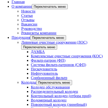
Главная
О компании
Переключатель меню
Новости
Статьи
Отзывы
Вакансии
Руководство
Реквизиты компании
Продукция
Переключатель меню
Ливневые очистные сооружения (ЛОС)
Переключатель меню
ДАМБА
Комплексные очистные сооружения (КОС)
Фильтр-патрон (ФП)
Система фильтр-патронов (СФП)
Пескоуловитель
Нефтеуловитель
Сорбционный фильтр
Колодцы
Переключатель меню
Колодец обслуживания
Распределительный колодец
Контрольный колодец (отбора проб)
Водомерный колодец
Поворотный колодец (линейный)