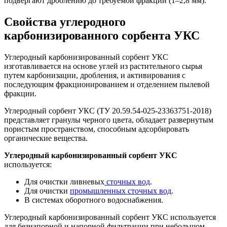
подвергают дроблению до требуемой фракции (1–2,8 мм).
Свойства углеродного
карбонизированного сорбента УКС
Углеродный карбонизированный сорбент УКС
изготавливается на основе углей из растительного сырья
путем карбонизации, дробления, и активирования с
последующим фракционированием и отделением пылевой
фракции.
Углеродный сорбент УКС (ТУ 20.59.54-025-23363751-2018)
представляет гранулы черного цвета, обладает развернутым
пористым пространством, способным адсорбировать
органические вещества.
Углеродный карбонизированный сорбент УКС
используется:
Для очистки ливневых
сточных вод
.
Для очистки
промышленных сточных вод
.
В системах оборотного водоснабжения.
Углеродный карбонизированный сорбент УКС используется
для безнапорной и напорной фильтрации при небольшом