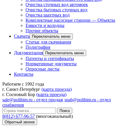
Очистка сточных вод автомоек
Очистка бытовых сточных вод
Очистка шахтных вод
Комплектные насосные станции — Объекты
Емкости и колодцы
Прочие объекты
Скачать
Переключатель меню
Статьи для скачивания
Полиграфия
Документация
Переключатель меню
Патенты и сертификаты
Нормативные документы
Опросные листы
Контакты
Работаем с 1992 года
г. Санкт-Петербург
(карта проезда)
г. Сосновый Бор
(карта проезда)
sale@polihim.ru - отдел продаж
snab@polihim.ru - отдел
снабжения
Поиск
8(812) 677-96-57
(многоканальный)
Обратный звонок