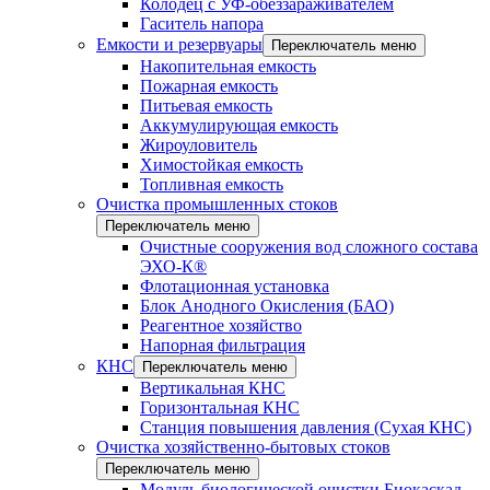
Колодец с УФ-обеззараживателем
Гаситель напора
Емкости и резервуары
Переключатель меню
Накопительная емкость
Пожарная емкость
Питьевая емкость
Аккумулирующая емкость
Жироуловитель
Химостойкая емкость
Топливная емкость
Очистка промышленных стоков
Переключатель меню
Очистные сооружения вод сложного состава
ЭХО-К®
Флотационная установка
Блок Анодного Окисления (БАО)
Реагентное хозяйство
Напорная фильтрация
КНС
Переключатель меню
Вертикальная КНС
Горизонтальная КНС
Станция повышения давления (Сухая КНС)
Очистка хозяйственно-бытовых стоков
Переключатель меню
Модуль биологической очистки Биокаскад