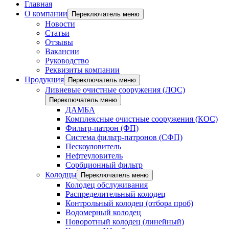
Главная
О компании
Переключатель меню
Новости
Статьи
Отзывы
Вакансии
Руководство
Реквизиты компании
Продукция
Переключатель меню
Ливневые очистные сооружения (ЛОС)
Переключатель меню
ДАМБА
Комплексные очистные сооружения (КОС)
Фильтр-патрон (ФП)
Система фильтр-патронов (СФП)
Пескоуловитель
Нефтеуловитель
Сорбционный фильтр
Колодцы
Переключатель меню
Колодец обслуживания
Распределительный колодец
Контрольный колодец (отбора проб)
Водомерный колодец
Поворотный колодец (линейный)