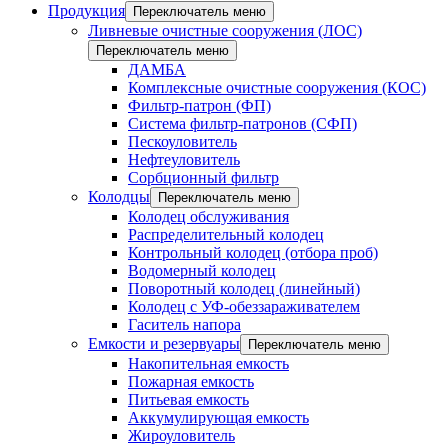
Продукция
Переключатель меню
Ливневые очистные сооружения (ЛОС)
Переключатель меню
ДАМБА
Комплексные очистные сооружения (КОС)
Фильтр-патрон (ФП)
Система фильтр-патронов (СФП)
Пескоуловитель
Нефтеуловитель
Сорбционный фильтр
Колодцы
Переключатель меню
Колодец обслуживания
Распределительный колодец
Контрольный колодец (отбора проб)
Водомерный колодец
Поворотный колодец (линейный)
Колодец с УФ-обеззараживателем
Гаситель напора
Емкости и резервуары
Переключатель меню
Накопительная емкость
Пожарная емкость
Питьевая емкость
Аккумулирующая емкость
Жироуловитель