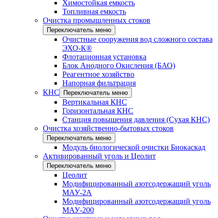
Химостойкая емкость
Топливная емкость
Очистка промышленных стоков
Переключатель меню
Очистные сооружения вод сложного состава
ЭХО-К®
Флотационная установка
Блок Анодного Окисления (БАО)
Реагентное хозяйство
Напорная фильтрация
КНС
Переключатель меню
Вертикальная КНС
Горизонтальная КНС
Станция повышения давления (Сухая КНС)
Очистка хозяйственно-бытовых стоков
Переключатель меню
Модуль биологической очистки Биокаскад
Активированный уголь и Цеолит
Переключатель меню
Цеолит
Модифицированный азотсодержащий уголь
МАУ-2А
Модифицированный азотсодержащий уголь
МАУ-200