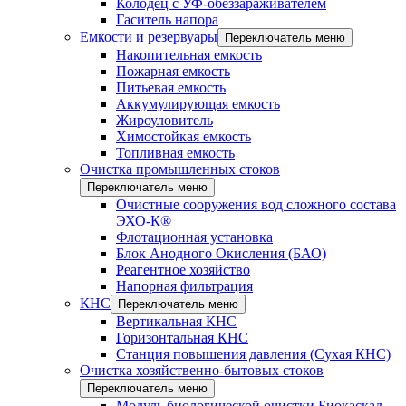
Колодец с УФ-обеззараживателем
Гаситель напора
Емкости и резервуары
Переключатель меню
Накопительная емкость
Пожарная емкость
Питьевая емкость
Аккумулирующая емкость
Жироуловитель
Химостойкая емкость
Топливная емкость
Очистка промышленных стоков
Переключатель меню
Очистные сооружения вод сложного состава
ЭХО-К®
Флотационная установка
Блок Анодного Окисления (БАО)
Реагентное хозяйство
Напорная фильтрация
КНС
Переключатель меню
Вертикальная КНС
Горизонтальная КНС
Станция повышения давления (Сухая КНС)
Очистка хозяйственно-бытовых стоков
Переключатель меню
Модуль биологической очистки Биокаскад