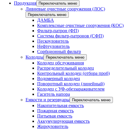
Продукция
Переключатель меню
Ливневые очистные сооружения (ЛОС)
Переключатель меню
ДАМБА
Комплексные очистные сооружения (КОС)
Фильтр-патрон (ФП)
Система фильтр-патронов (СФП)
Пескоуловитель
Нефтеуловитель
Сорбционный фильтр
Колодцы
Переключатель меню
Колодец обслуживания
Распределительный колодец
Контрольный колодец (отбора проб)
Водомерный колодец
Поворотный колодец (линейный)
Колодец с УФ-обеззараживателем
Гаситель напора
Емкости и резервуары
Переключатель меню
Накопительная емкость
Пожарная емкость
Питьевая емкость
Аккумулирующая емкость
Жироуловитель