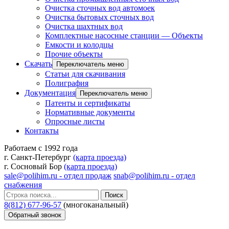
Очистка сточных вод автомоек
Очистка бытовых сточных вод
Очистка шахтных вод
Комплектные насосные станции — Объекты
Емкости и колодцы
Прочие объекты
Скачать
Переключатель меню
Статьи для скачивания
Полиграфия
Документация
Переключатель меню
Патенты и сертификаты
Нормативные документы
Опросные листы
Контакты
Работаем с 1992 года
г. Санкт-Петербург
(карта проезда)
г. Сосновый Бор
(карта проезда)
sale@polihim.ru - отдел продаж
snab@polihim.ru - отдел
снабжения
Поиск
8(812) 677-96-57
(многоканальный)
Обратный звонок