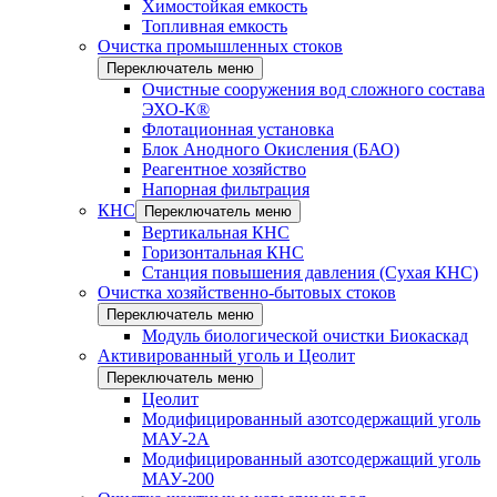
Химостойкая емкость
Топливная емкость
Очистка промышленных стоков
Переключатель меню
Очистные сооружения вод сложного состава
ЭХО-К®
Флотационная установка
Блок Анодного Окисления (БАО)
Реагентное хозяйство
Напорная фильтрация
КНС
Переключатель меню
Вертикальная КНС
Горизонтальная КНС
Станция повышения давления (Сухая КНС)
Очистка хозяйственно-бытовых стоков
Переключатель меню
Модуль биологической очистки Биокаскад
Активированный уголь и Цеолит
Переключатель меню
Цеолит
Модифицированный азотсодержащий уголь
МАУ-2А
Модифицированный азотсодержащий уголь
МАУ-200