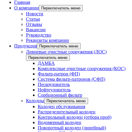
Главная
О компании
Переключатель меню
Новости
Статьи
Отзывы
Вакансии
Руководство
Реквизиты компании
Продукция
Переключатель меню
Ливневые очистные сооружения (ЛОС)
Переключатель меню
ДАМБА
Комплексные очистные сооружения (КОС)
Фильтр-патрон (ФП)
Система фильтр-патронов (СФП)
Пескоуловитель
Нефтеуловитель
Сорбционный фильтр
Колодцы
Переключатель меню
Колодец обслуживания
Распределительный колодец
Контрольный колодец (отбора проб)
Водомерный колодец
Поворотный колодец (линейный)