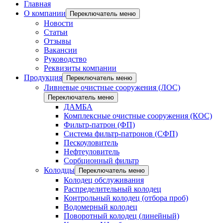
Главная
О компании
Переключатель меню
Новости
Статьи
Отзывы
Вакансии
Руководство
Реквизиты компании
Продукция
Переключатель меню
Ливневые очистные сооружения (ЛОС)
Переключатель меню
ДАМБА
Комплексные очистные сооружения (КОС)
Фильтр-патрон (ФП)
Система фильтр-патронов (СФП)
Пескоуловитель
Нефтеуловитель
Сорбционный фильтр
Колодцы
Переключатель меню
Колодец обслуживания
Распределительный колодец
Контрольный колодец (отбора проб)
Водомерный колодец
Поворотный колодец (линейный)