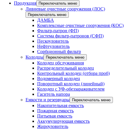
Продукция
Переключатель меню
Ливневые очистные сооружения (ЛОС)
Переключатель меню
ДАМБА
Комплексные очистные сооружения (КОС)
Фильтр-патрон (ФП)
Система фильтр-патронов (СФП)
Пескоуловитель
Нефтеуловитель
Сорбционный фильтр
Колодцы
Переключатель меню
Колодец обслуживания
Распределительный колодец
Контрольный колодец (отбора проб)
Водомерный колодец
Поворотный колодец (линейный)
Колодец с УФ-обеззараживателем
Гаситель напора
Емкости и резервуары
Переключатель меню
Накопительная емкость
Пожарная емкость
Питьевая емкость
Аккумулирующая емкость
Жироуловитель