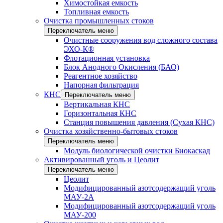
Химостойкая емкость
Топливная емкость
Очистка промышленных стоков
Переключатель меню
Очистные сооружения вод сложного состава
ЭХО-К®
Флотационная установка
Блок Анодного Окисления (БАО)
Реагентное хозяйство
Напорная фильтрация
КНС
Переключатель меню
Вертикальная КНС
Горизонтальная КНС
Станция повышения давления (Сухая КНС)
Очистка хозяйственно-бытовых стоков
Переключатель меню
Модуль биологической очистки Биокаскад
Активированный уголь и Цеолит
Переключатель меню
Цеолит
Модифицированный азотсодержащий уголь
МАУ-2А
Модифицированный азотсодержащий уголь
МАУ-200