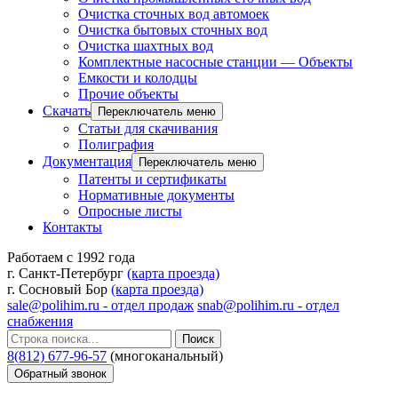
Очистка сточных вод автомоек
Очистка бытовых сточных вод
Очистка шахтных вод
Комплектные насосные станции — Объекты
Емкости и колодцы
Прочие объекты
Скачать
Переключатель меню
Статьи для скачивания
Полиграфия
Документация
Переключатель меню
Патенты и сертификаты
Нормативные документы
Опросные листы
Контакты
Работаем с 1992 года
г. Санкт-Петербург
(карта проезда)
г. Сосновый Бор
(карта проезда)
sale@polihim.ru - отдел продаж
snab@polihim.ru - отдел
снабжения
Поиск
8(812) 677-96-57
(многоканальный)
Обратный звонок