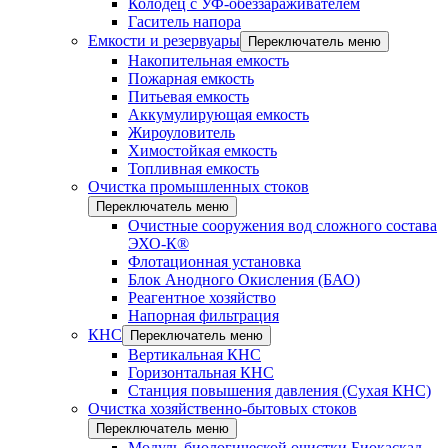
Колодец с УФ-обеззараживателем
Гаситель напора
Емкости и резервуары
Переключатель меню
Накопительная емкость
Пожарная емкость
Питьевая емкость
Аккумулирующая емкость
Жироуловитель
Химостойкая емкость
Топливная емкость
Очистка промышленных стоков
Переключатель меню
Очистные сооружения вод сложного состава
ЭХО-К®
Флотационная установка
Блок Анодного Окисления (БАО)
Реагентное хозяйство
Напорная фильтрация
КНС
Переключатель меню
Вертикальная КНС
Горизонтальная КНС
Станция повышения давления (Сухая КНС)
Очистка хозяйственно-бытовых стоков
Переключатель меню
Модуль биологической очистки Биокаскад