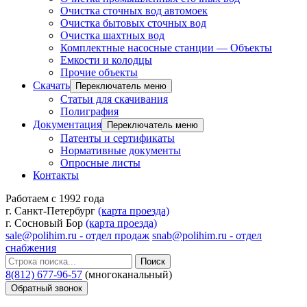
Очистка сточных вод автомоек
Очистка бытовых сточных вод
Очистка шахтных вод
Комплектные насосные станции — Объекты
Емкости и колодцы
Прочие объекты
Скачать
Переключатель меню
Статьи для скачивания
Полиграфия
Документация
Переключатель меню
Патенты и сертификаты
Нормативные документы
Опросные листы
Контакты
Работаем с 1992 года
г. Санкт-Петербург
(карта проезда)
г. Сосновый Бор
(карта проезда)
sale@polihim.ru - отдел продаж
snab@polihim.ru - отдел
снабжения
Поиск
8(812) 677-96-57
(многоканальный)
Обратный звонок