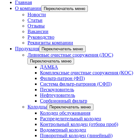
Главная
О компании
Переключатель меню
Новости
Статьи
Отзывы
Вакансии
Руководство
Реквизиты компании
Продукция
Переключатель меню
Ливневые очистные сооружения (ЛОС)
Переключатель меню
ДАМБА
Комплексные очистные сооружения (КОС)
Фильтр-патрон (ФП)
Система фильтр-патронов (СФП)
Пескоуловитель
Нефтеуловитель
Сорбционный фильтр
Колодцы
Переключатель меню
Колодец обслуживания
Распределительный колодец
Контрольный колодец (отбора проб)
Водомерный колодец
Поворотный колодец (линейный)