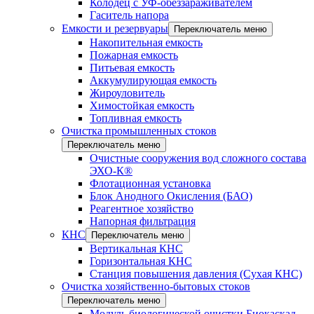
Колодец с УФ-обеззараживателем
Гаситель напора
Емкости и резервуары
Переключатель меню
Накопительная емкость
Пожарная емкость
Питьевая емкость
Аккумулирующая емкость
Жироуловитель
Химостойкая емкость
Топливная емкость
Очистка промышленных стоков
Переключатель меню
Очистные сооружения вод сложного состава
ЭХО-К®
Флотационная установка
Блок Анодного Окисления (БАО)
Реагентное хозяйство
Напорная фильтрация
КНС
Переключатель меню
Вертикальная КНС
Горизонтальная КНС
Станция повышения давления (Сухая КНС)
Очистка хозяйственно-бытовых стоков
Переключатель меню
Модуль биологической очистки Биокаскад