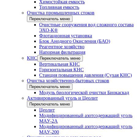
Химостойкая емкость
Топливная емкость
Очистка промышленных стоков
Переключатель меню
Очистные сооружения вод сложного состава
ЭХО-К®
Флотационная установка
Блок Анодного Окисления (БАО)
Реагентное хозяйство
Напорная фильтрация
КНС
Переключатель меню
Вертикальная КНС
Горизонтальная КНС
Станция повышения давления (Сухая КНС)
Очистка хозяйственно-бытовых стоков
Переключатель меню
Модуль биологической очистки Биокаскад
Активированный уголь и Цеолит
Переключатель меню
Цеолит
Модифицированный азотсодержащий уголь
МАУ-2А
Модифицированный азотсодержащий уголь
МАУ-200