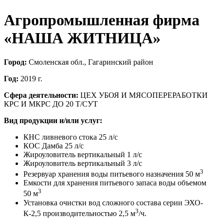
Агропромышленная фирма
«НАША ЖИТНИЦА»
Город:
Cмоленская обл., Гагаринский район
Год:
2019 г.
Сфера деятельности:
ЦЕХ УБОЯ И МЯСОПЕРЕРАБОТКИ
КРС И МКРС ДО 20 Т/СУТ
Вид продукции и/или услуг:
КНС ливневого стока 25 л/с
КОС Дамба 25 л/с
Жироуловитель вертикальный 1 л/с
Жироуловитель вертикальный 3 л/с
3
Резервуар хранения воды питьевого назначения 50 м
Емкости для хранения питьевого запаса воды объемом
3
50 м
Установка очистки вод сложного состава серии ЭХО-
3
К-2,5 производительностью 2,5 м
/ч.