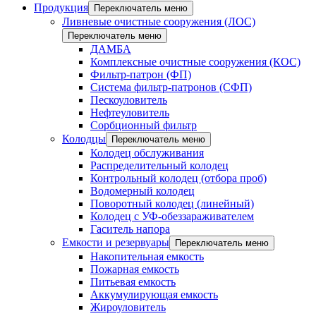
Продукция
Переключатель меню
Ливневые очистные сооружения (ЛОС)
Переключатель меню
ДАМБА
Комплексные очистные сооружения (КОС)
Фильтр-патрон (ФП)
Система фильтр-патронов (СФП)
Пескоуловитель
Нефтеуловитель
Сорбционный фильтр
Колодцы
Переключатель меню
Колодец обслуживания
Распределительный колодец
Контрольный колодец (отбора проб)
Водомерный колодец
Поворотный колодец (линейный)
Колодец с УФ-обеззараживателем
Гаситель напора
Емкости и резервуары
Переключатель меню
Накопительная емкость
Пожарная емкость
Питьевая емкость
Аккумулирующая емкость
Жироуловитель