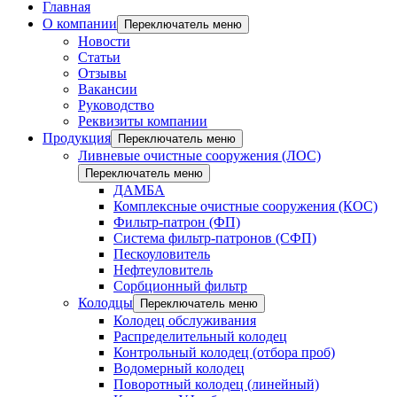
Главная
О компании
Переключатель меню
Новости
Статьи
Отзывы
Вакансии
Руководство
Реквизиты компании
Продукция
Переключатель меню
Ливневые очистные сооружения (ЛОС)
Переключатель меню
ДАМБА
Комплексные очистные сооружения (КОС)
Фильтр-патрон (ФП)
Система фильтр-патронов (СФП)
Пескоуловитель
Нефтеуловитель
Сорбционный фильтр
Колодцы
Переключатель меню
Колодец обслуживания
Распределительный колодец
Контрольный колодец (отбора проб)
Водомерный колодец
Поворотный колодец (линейный)