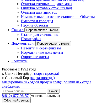
Очистка сточных вод автомоек
Очистка бытовых сточных вод
Очистка шахтных вод
Комплектные насосные станции — Объекты
Емкости и колодцы
Прочие объекты
Скачать
Переключатель меню
Статьи для скачивания
Полиграфия
Документация
Переключатель меню
Патенты и сертификаты
Нормативные документы
Опросные листы
Контакты
Работаем с 1992 года
г. Санкт-Петербург
(карта проезда)
г. Сосновый Бор
(карта проезда)
sale@polihim.ru - отдел продаж
snab@polihim.ru - отдел
снабжения
Поиск
8(812) 677-96-57
(многоканальный)
Обратный звонок