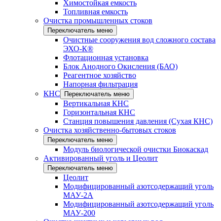
Химостойкая емкость
Топливная емкость
Очистка промышленных стоков
Переключатель меню
Очистные сооружения вод сложного состава
ЭХО-К®
Флотационная установка
Блок Анодного Окисления (БАО)
Реагентное хозяйство
Напорная фильтрация
КНС
Переключатель меню
Вертикальная КНС
Горизонтальная КНС
Станция повышения давления (Сухая КНС)
Очистка хозяйственно-бытовых стоков
Переключатель меню
Модуль биологической очистки Биокаскад
Активированный уголь и Цеолит
Переключатель меню
Цеолит
Модифицированный азотсодержащий уголь
МАУ-2А
Модифицированный азотсодержащий уголь
МАУ-200