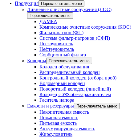
Продукция
Переключатель меню
Ливневые очистные сооружения (ЛОС)
Переключатель меню
ДАМБА
Комплексные очистные сооружения (КОС)
Фильтр-патрон (ФП)
Система фильтр-патронов (СФП)
Пескоуловитель
Нефтеуловитель
Сорбционный фильтр
Колодцы
Переключатель меню
Колодец обслуживания
Распределительный колодец
Контрольный колодец (отбора проб)
Водомерный колодец
Поворотный колодец (линейный)
Колодец с УФ-обеззараживателем
Гаситель напора
Емкости и резервуары
Переключатель меню
Накопительная емкость
Пожарная емкость
Питьевая емкость
Аккумулирующая емкость
Жироуловитель