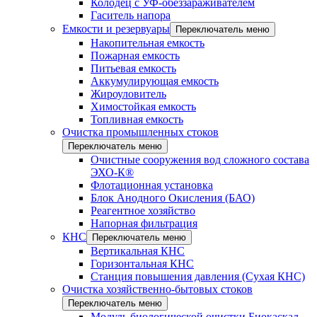
Колодец с УФ-обеззараживателем
Гаситель напора
Емкости и резервуары
Переключатель меню
Накопительная емкость
Пожарная емкость
Питьевая емкость
Аккумулирующая емкость
Жироуловитель
Химостойкая емкость
Топливная емкость
Очистка промышленных стоков
Переключатель меню
Очистные сооружения вод сложного состава
ЭХО-К®
Флотационная установка
Блок Анодного Окисления (БАО)
Реагентное хозяйство
Напорная фильтрация
КНС
Переключатель меню
Вертикальная КНС
Горизонтальная КНС
Станция повышения давления (Сухая КНС)
Очистка хозяйственно-бытовых стоков
Переключатель меню
Модуль биологической очистки Биокаскад