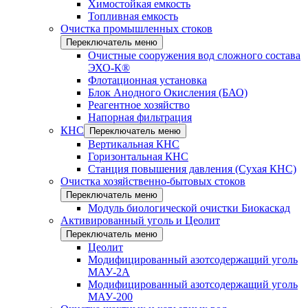
Химостойкая емкость
Топливная емкость
Очистка промышленных стоков
Переключатель меню
Очистные сооружения вод сложного состава
ЭХО-К®
Флотационная установка
Блок Анодного Окисления (БАО)
Реагентное хозяйство
Напорная фильтрация
КНС
Переключатель меню
Вертикальная КНС
Горизонтальная КНС
Станция повышения давления (Сухая КНС)
Очистка хозяйственно-бытовых стоков
Переключатель меню
Модуль биологической очистки Биокаскад
Активированный уголь и Цеолит
Переключатель меню
Цеолит
Модифицированный азотсодержащий уголь
МАУ-2А
Модифицированный азотсодержащий уголь
МАУ-200