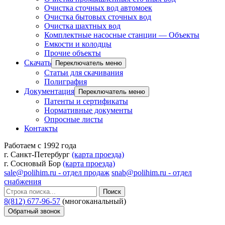
Очистка сточных вод автомоек
Очистка бытовых сточных вод
Очистка шахтных вод
Комплектные насосные станции — Объекты
Емкости и колодцы
Прочие объекты
Скачать
Переключатель меню
Статьи для скачивания
Полиграфия
Документация
Переключатель меню
Патенты и сертификаты
Нормативные документы
Опросные листы
Контакты
Работаем с 1992 года
г. Санкт-Петербург
(карта проезда)
г. Сосновый Бор
(карта проезда)
sale@polihim.ru - отдел продаж
snab@polihim.ru - отдел
снабжения
Поиск
8(812) 677-96-57
(многоканальный)
Обратный звонок