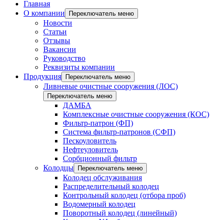
Главная
О компании
Переключатель меню
Новости
Статьи
Отзывы
Вакансии
Руководство
Реквизиты компании
Продукция
Переключатель меню
Ливневые очистные сооружения (ЛОС)
Переключатель меню
ДАМБА
Комплексные очистные сооружения (КОС)
Фильтр-патрон (ФП)
Система фильтр-патронов (СФП)
Пескоуловитель
Нефтеуловитель
Сорбционный фильтр
Колодцы
Переключатель меню
Колодец обслуживания
Распределительный колодец
Контрольный колодец (отбора проб)
Водомерный колодец
Поворотный колодец (линейный)