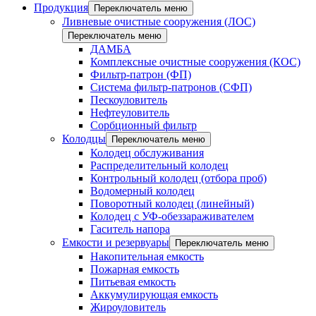
Продукция
Переключатель меню
Ливневые очистные сооружения (ЛОС)
Переключатель меню
ДАМБА
Комплексные очистные сооружения (КОС)
Фильтр-патрон (ФП)
Система фильтр-патронов (СФП)
Пескоуловитель
Нефтеуловитель
Сорбционный фильтр
Колодцы
Переключатель меню
Колодец обслуживания
Распределительный колодец
Контрольный колодец (отбора проб)
Водомерный колодец
Поворотный колодец (линейный)
Колодец с УФ-обеззараживателем
Гаситель напора
Емкости и резервуары
Переключатель меню
Накопительная емкость
Пожарная емкость
Питьевая емкость
Аккумулирующая емкость
Жироуловитель