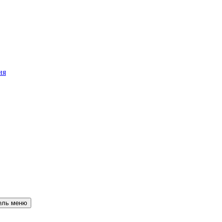
ия
ель меню