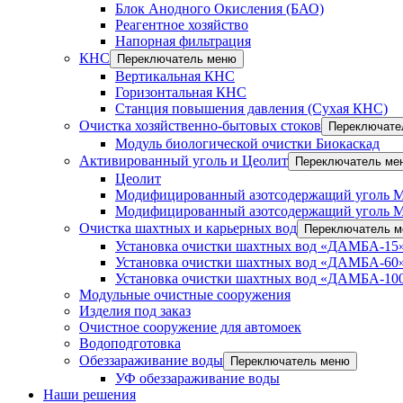
Блок Анодного Окисления (БАО)
Реагентное хозяйство
Напорная фильтрация
КНС
Переключатель меню
Вертикальная КНС
Горизонтальная КНС
Станция повышения давления (Сухая КНС)
Очистка хозяйственно-бытовых стоков
Переключате
Модуль биологической очистки Биокаскад
Активированный уголь и Цеолит
Переключатель ме
Цеолит
Модифицированный азотсодержащий уголь 
Модифицированный азотсодержащий уголь 
Очистка шахтных и карьерных вод
Переключатель 
Установка очистки шахтных вод «ДАМБА-15»
Установка очистки шахтных вод «ДАМБА-60»
Установка очистки шахтных вод «ДАМБА-100
Модульные очистные сооружения
Изделия под заказ
Очистное сооружение для автомоек
Водоподготовка
Обеззараживание воды
Переключатель меню
УФ обеззараживание воды
Наши решения