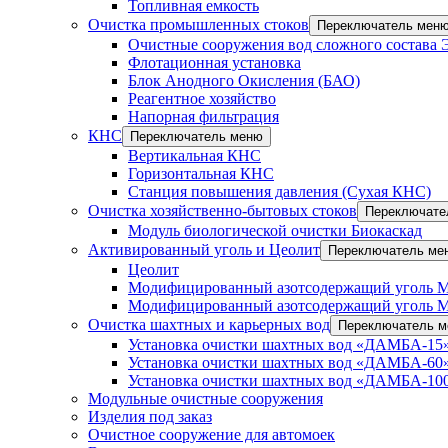
Топливная емкость
Очистка промышленных стоков
Переключатель мен
Очистные сооружения вод сложного состава
Флотационная установка
Блок Анодного Окисления (БАО)
Реагентное хозяйство
Напорная фильтрация
КНС
Переключатель меню
Вертикальная КНС
Горизонтальная КНС
Станция повышения давления (Сухая КНС)
Очистка хозяйственно-бытовых стоков
Переключате
Модуль биологической очистки Биокаскад
Активированный уголь и Цеолит
Переключатель ме
Цеолит
Модифицированный азотсодержащий уголь 
Модифицированный азотсодержащий уголь 
Очистка шахтных и карьерных вод
Переключатель 
Установка очистки шахтных вод «ДАМБА-15»
Установка очистки шахтных вод «ДАМБА-60»
Установка очистки шахтных вод «ДАМБА-100
Модульные очистные сооружения
Изделия под заказ
Очистное сооружение для автомоек