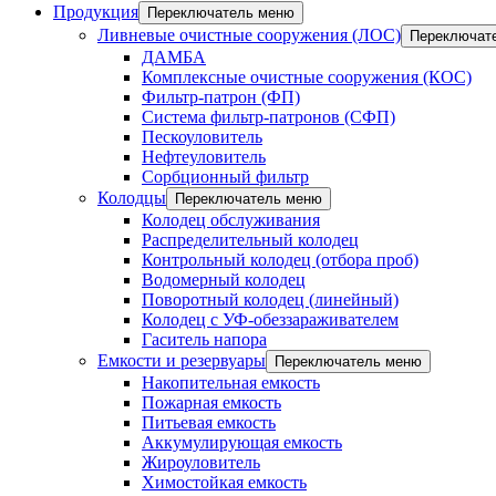
Продукция
Переключатель меню
Ливневые очистные сооружения (ЛОС)
Переключат
ДАМБА
Комплексные очистные сооружения (КОС)
Фильтр-патрон (ФП)
Система фильтр-патронов (СФП)
Пескоуловитель
Нефтеуловитель
Сорбционный фильтр
Колодцы
Переключатель меню
Колодец обслуживания
Распределительный колодец
Контрольный колодец (отбора проб)
Водомерный колодец
Поворотный колодец (линейный)
Колодец с УФ-обеззараживателем
Гаситель напора
Емкости и резервуары
Переключатель меню
Накопительная емкость
Пожарная емкость
Питьевая емкость
Аккумулирующая емкость
Жироуловитель
Химостойкая емкость