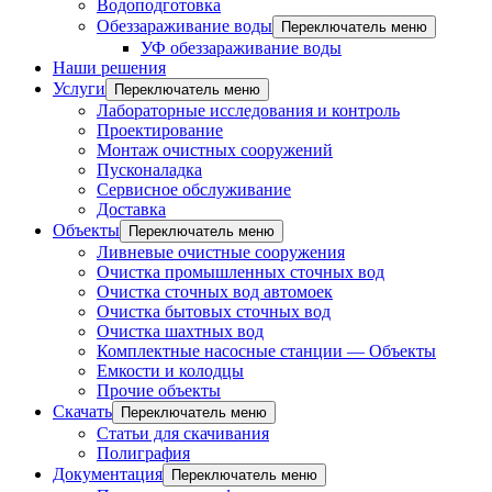
Водоподготовка
Обеззараживание воды
Переключатель меню
УФ обеззараживание воды
Наши решения
Услуги
Переключатель меню
Лабораторные исследования и контроль
Проектирование
Монтаж очистных сооружений
Пусконаладка
Сервисное обслуживание
Доставка
Объекты
Переключатель меню
Ливневые очистные сооружения
Очистка промышленных сточных вод
Очистка сточных вод автомоек
Очистка бытовых сточных вод
Очистка шахтных вод
Комплектные насосные станции — Объекты
Емкости и колодцы
Прочие объекты
Скачать
Переключатель меню
Статьи для скачивания
Полиграфия
Документация
Переключатель меню