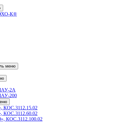
ю
 ЭХО-К®
ль меню
ню
МАУ-2А
МАУ-200
меню
, КОС.3112.15.02
, КОС.3112.60.02
», КОС.3112.100.02