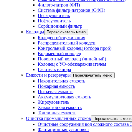
Фильтр-патрон (ФП)
Система фильтр-патронов (СФП)
Пескоуловитель
Нефтеуловитель
Сорбционный фильтр
Колодцы
Переключатель меню
Колодец обслуживания
Распределительный колодец
Контрольный колодец (отбора проб)
Водомерный колодец
Поворотный колодец (линейный)
Колодец с УФ-обеззараживателем
Гаситель напора
Емкости и резервуары
Переключатель меню
Накопительная емкость
Пожарная емкость
Питьевая емкость
Аккумулирующая емкость
Жироуловитель
Химостойкая емкость
Топливная емкость
Очистка промышленных стоков
Переключатель мен
Очистные сооружения вод сложного состава
Флотационная установка