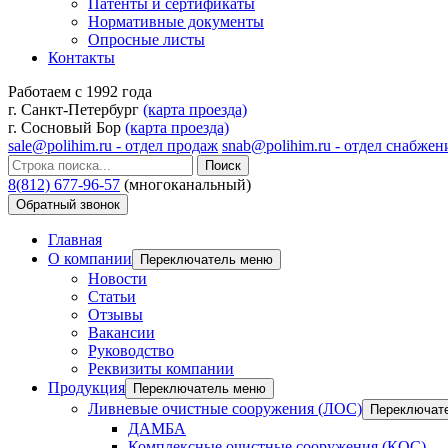
Патенты и сертификаты
Нормативные документы
Опросные листы
Контакты
Работаем с 1992 года
г. Санкт-Петербург
(карта проезда)
г. Сосновый Бор
(карта проезда)
sale@polihim.ru - отдел продаж
snab@polihim.ru - отдел снабжен
Поиск
8(812) 677-96-57
(многоканальный)
Обратный звонок
Главная
О компании
Переключатель меню
Новости
Статьи
Отзывы
Вакансии
Руководство
Реквизиты компании
Продукция
Переключатель меню
Ливневые очистные сооружения (ЛОС)
Переключат
ДАМБА
Комплексные очистные сооружения (КОС)