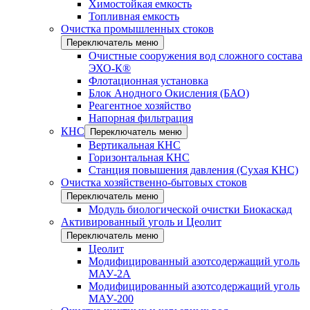
Химостойкая емкость
Топливная емкость
Очистка промышленных стоков
Переключатель меню
Очистные сооружения вод сложного состава
ЭХО-К®
Флотационная установка
Блок Анодного Окисления (БАО)
Реагентное хозяйство
Напорная фильтрация
КНС
Переключатель меню
Вертикальная КНС
Горизонтальная КНС
Станция повышения давления (Сухая КНС)
Очистка хозяйственно-бытовых стоков
Переключатель меню
Модуль биологической очистки Биокаскад
Активированный уголь и Цеолит
Переключатель меню
Цеолит
Модифицированный азотсодержащий уголь
МАУ-2А
Модифицированный азотсодержащий уголь
МАУ-200