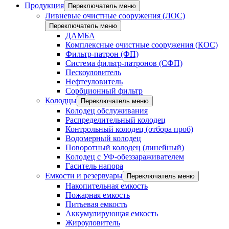
Продукция
Переключатель меню
Ливневые очистные сооружения (ЛОС)
Переключатель меню
ДАМБА
Комплексные очистные сооружения (КОС)
Фильтр-патрон (ФП)
Система фильтр-патронов (СФП)
Пескоуловитель
Нефтеуловитель
Сорбционный фильтр
Колодцы
Переключатель меню
Колодец обслуживания
Распределительный колодец
Контрольный колодец (отбора проб)
Водомерный колодец
Поворотный колодец (линейный)
Колодец с УФ-обеззараживателем
Гаситель напора
Емкости и резервуары
Переключатель меню
Накопительная емкость
Пожарная емкость
Питьевая емкость
Аккумулирующая емкость
Жироуловитель