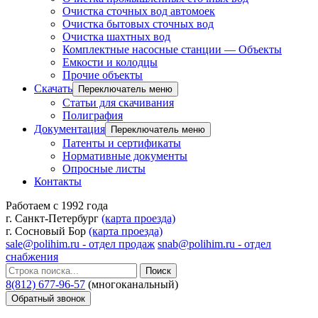
Очистка сточных вод автомоек
Очистка бытовых сточных вод
Очистка шахтных вод
Комплектные насосные станции — Объекты
Емкости и колодцы
Прочие объекты
Скачать
Переключатель меню
Статьи для скачивания
Полиграфия
Документация
Переключатель меню
Патенты и сертификаты
Нормативные документы
Опросные листы
Контакты
Работаем с 1992 года
г. Санкт-Петербург
(карта проезда)
г. Сосновый Бор
(карта проезда)
sale@polihim.ru - отдел продаж
snab@polihim.ru - отдел
снабжения
Поиск
8(812) 677-96-57
(многоканальный)
Обратный звонок