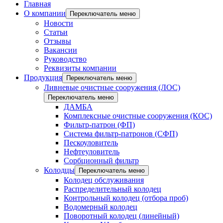
Главная
О компании
Переключатель меню
Новости
Статьи
Отзывы
Вакансии
Руководство
Реквизиты компании
Продукция
Переключатель меню
Ливневые очистные сооружения (ЛОС)
Переключатель меню
ДАМБА
Комплексные очистные сооружения (КОС)
Фильтр-патрон (ФП)
Система фильтр-патронов (СФП)
Пескоуловитель
Нефтеуловитель
Сорбционный фильтр
Колодцы
Переключатель меню
Колодец обслуживания
Распределительный колодец
Контрольный колодец (отбора проб)
Водомерный колодец
Поворотный колодец (линейный)