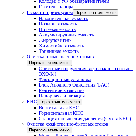
Колодец с УФ-обеззараживателем
Гаситель напора
Емкости и резервуары
Переключатель меню
Накопительная емкость
Пожарная емкость
Питьевая емкость
Аккумулирующая емкость
Жироуловитель
Химостойкая емкость
Топливная емкость
Очистка промышленных стоков
Переключатель меню
Очистные сооружения вод сложного состава
ЭХО-К®
Флотационная установка
Блок Анодного Окисления (БАО)
Реагентное хозяйство
Напорная фильтрация
КНС
Переключатель меню
Вертикальная КНС
Горизонтальная КНС
Станция повышения давления (Сухая КНС)
Очистка хозяйственно-бытовых стоков
Переключатель меню
Модуль биологической очистки Биокаскад