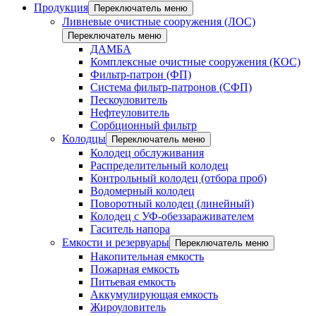
Продукция
Переключатель меню
Ливневые очистные сооружения (ЛОС)
Переключатель меню
ДАМБА
Комплексные очистные сооружения (КОС)
Фильтр-патрон (ФП)
Система фильтр-патронов (СФП)
Пескоуловитель
Нефтеуловитель
Сорбционный фильтр
Колодцы
Переключатель меню
Колодец обслуживания
Распределительный колодец
Контрольный колодец (отбора проб)
Водомерный колодец
Поворотный колодец (линейный)
Колодец с УФ-обеззараживателем
Гаситель напора
Емкости и резервуары
Переключатель меню
Накопительная емкость
Пожарная емкость
Питьевая емкость
Аккумулирующая емкость
Жироуловитель