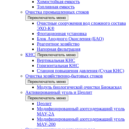
Химостойкая емкость
Топливная емкость
Очистка промышленных стоков
Переключатель меню
Очистные сооружения вод сложного состава
ЭХО-К®
Флотационная установка
Блок Анодного Окисления (БАО)
Реагентное хозяйство
Напорная фильтрация
КНС
Переключатель меню
Вертикальная КНС
Горизонтальная КНС
Станция повышения давления (Сухая КНС)
Очистка хозяйственно-бытовых стоков
Переключатель меню
Модуль биологической очистки Биокаскад
Активированный уголь и Цеолит
Переключатель меню
Цеолит
Модифицированный азотсодержащий уголь
МАУ-2А
Модифицированный азотсодержащий уголь
МАУ-200