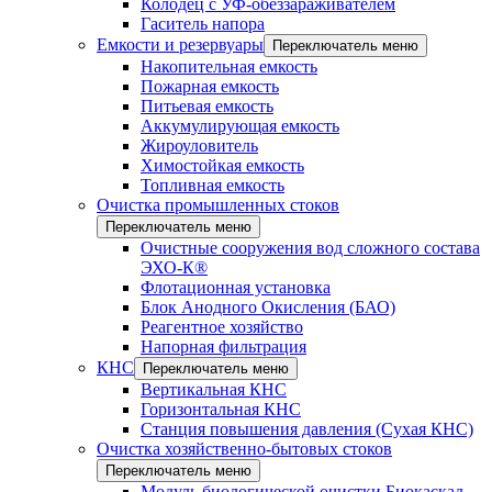
Колодец с УФ-обеззараживателем
Гаситель напора
Емкости и резервуары
Переключатель меню
Накопительная емкость
Пожарная емкость
Питьевая емкость
Аккумулирующая емкость
Жироуловитель
Химостойкая емкость
Топливная емкость
Очистка промышленных стоков
Переключатель меню
Очистные сооружения вод сложного состава
ЭХО-К®
Флотационная установка
Блок Анодного Окисления (БАО)
Реагентное хозяйство
Напорная фильтрация
КНС
Переключатель меню
Вертикальная КНС
Горизонтальная КНС
Станция повышения давления (Сухая КНС)
Очистка хозяйственно-бытовых стоков
Переключатель меню
Модуль биологической очистки Биокаскад