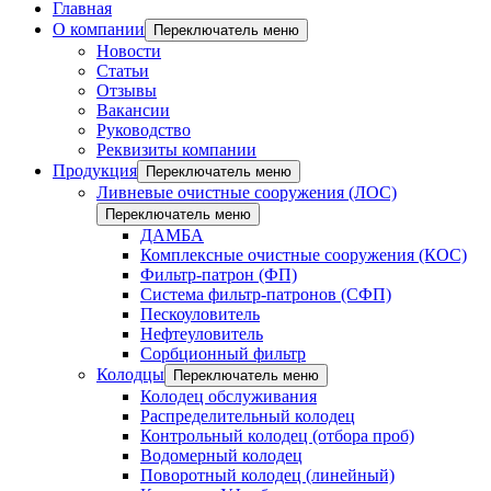
Главная
О компании
Переключатель меню
Новости
Статьи
Отзывы
Вакансии
Руководство
Реквизиты компании
Продукция
Переключатель меню
Ливневые очистные сооружения (ЛОС)
Переключатель меню
ДАМБА
Комплексные очистные сооружения (КОС)
Фильтр-патрон (ФП)
Система фильтр-патронов (СФП)
Пескоуловитель
Нефтеуловитель
Сорбционный фильтр
Колодцы
Переключатель меню
Колодец обслуживания
Распределительный колодец
Контрольный колодец (отбора проб)
Водомерный колодец
Поворотный колодец (линейный)