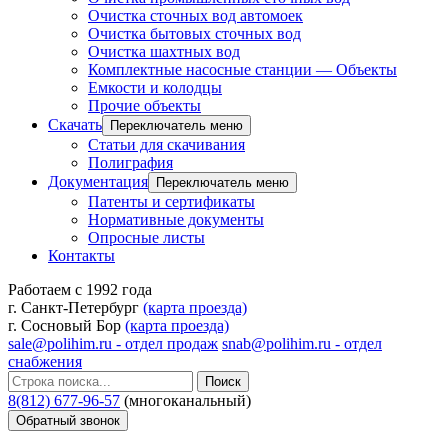
Очистка сточных вод автомоек
Очистка бытовых сточных вод
Очистка шахтных вод
Комплектные насосные станции — Объекты
Емкости и колодцы
Прочие объекты
Скачать
Переключатель меню
Статьи для скачивания
Полиграфия
Документация
Переключатель меню
Патенты и сертификаты
Нормативные документы
Опросные листы
Контакты
Работаем с 1992 года
г. Санкт-Петербург
(карта проезда)
г. Сосновый Бор
(карта проезда)
sale@polihim.ru - отдел продаж
snab@polihim.ru - отдел
снабжения
Поиск
8(812) 677-96-57
(многоканальный)
Обратный звонок