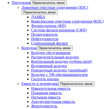
Продукция
Переключатель меню
Ливневые очистные сооружения (ЛОС)
Переключатель меню
ДАМБА
Комплексные очистные сооружения (КОС)
Фильтр-патрон (ФП)
Система фильтр-патронов (СФП)
Пескоуловитель
Нефтеуловитель
Сорбционный фильтр
Колодцы
Переключатель меню
Колодец обслуживания
Распределительный колодец
Контрольный колодец (отбора проб)
Водомерный колодец
Поворотный колодец (линейный)
Колодец с УФ-обеззараживателем
Гаситель напора
Емкости и резервуары
Переключатель меню
Накопительная емкость
Пожарная емкость
Питьевая емкость
Аккумулирующая емкость
Жироуловитель