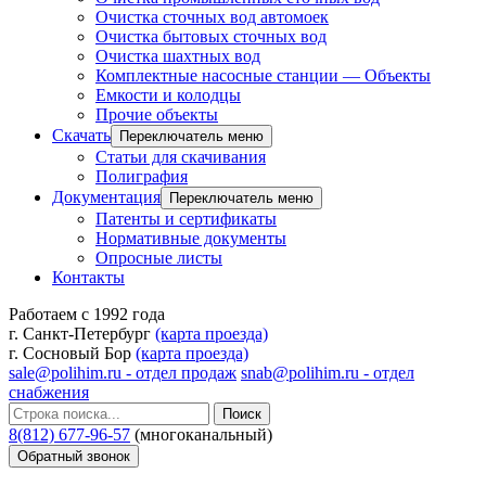
Очистка сточных вод автомоек
Очистка бытовых сточных вод
Очистка шахтных вод
Комплектные насосные станции — Объекты
Емкости и колодцы
Прочие объекты
Скачать
Переключатель меню
Статьи для скачивания
Полиграфия
Документация
Переключатель меню
Патенты и сертификаты
Нормативные документы
Опросные листы
Контакты
Работаем с 1992 года
г. Санкт-Петербург
(карта проезда)
г. Сосновый Бор
(карта проезда)
sale@polihim.ru - отдел продаж
snab@polihim.ru - отдел
снабжения
Поиск
8(812) 677-96-57
(многоканальный)
Обратный звонок