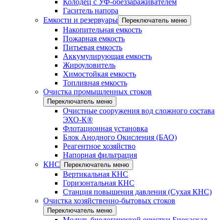
Колодец с УФ-обеззараживателем
Гаситель напора
Емкости и резервуары
Переключатель меню
Накопительная емкость
Пожарная емкость
Питьевая емкость
Аккумулирующая емкость
Жироуловитель
Химостойкая емкость
Топливная емкость
Очистка промышленных стоков
Переключатель меню
Очистные сооружения вод сложного состава
ЭХО-К®
Флотационная установка
Блок Анодного Окисления (БАО)
Реагентное хозяйство
Напорная фильтрация
КНС
Переключатель меню
Вертикальная КНС
Горизонтальная КНС
Станция повышения давления (Сухая КНС)
Очистка хозяйственно-бытовых стоков
Переключатель меню
Модуль биологической очистки Биокаскад