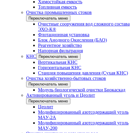
Химостойкая емкость
Топливная емкость
Очистка промышленных стоков
Переключатель меню
Очистные сооружения вод сложного состава
ЭХО-К®
Флотационная установка
Блок Анодного Окисления (БАО)
Реагентное хозяйство
Напорная фильтрация
КНС
Переключатель меню
Вертикальная КНС
Горизонтальная КНС
Станция повышения давления (Сухая КНС)
Очистка хозяйственно-бытовых стоков
Переключатель меню
Модуль биологической очистки Биокаскад
Активированный уголь и Цеолит
Переключатель меню
Цеолит
Модифицированный азотсодержащий уголь
МАУ-2А
Модифицированный азотсодержащий уголь
МАУ-200