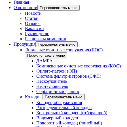
Главная
О компании
Переключатель меню
Новости
Статьи
Отзывы
Вакансии
Руководство
Реквизиты компании
Продукция
Переключатель меню
Ливневые очистные сооружения (ЛОС)
Переключатель меню
ДАМБА
Комплексные очистные сооружения (КОС)
Фильтр-патрон (ФП)
Система фильтр-патронов (СФП)
Пескоуловитель
Нефтеуловитель
Сорбционный фильтр
Колодцы
Переключатель меню
Колодец обслуживания
Распределительный колодец
Контрольный колодец (отбора проб)
Водомерный колодец
Поворотный колодец (линейный)