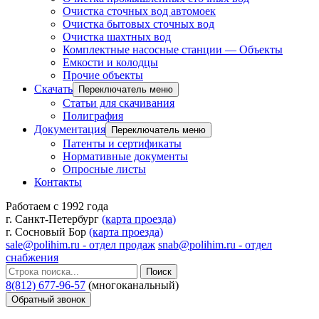
Очистка сточных вод автомоек
Очистка бытовых сточных вод
Очистка шахтных вод
Комплектные насосные станции — Объекты
Емкости и колодцы
Прочие объекты
Скачать
Переключатель меню
Статьи для скачивания
Полиграфия
Документация
Переключатель меню
Патенты и сертификаты
Нормативные документы
Опросные листы
Контакты
Работаем с 1992 года
г. Санкт-Петербург
(карта проезда)
г. Сосновый Бор
(карта проезда)
sale@polihim.ru - отдел продаж
snab@polihim.ru - отдел
снабжения
Поиск
8(812) 677-96-57
(многоканальный)
Обратный звонок