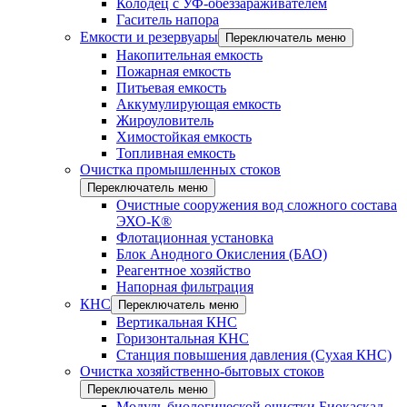
Колодец с УФ-обеззараживателем
Гаситель напора
Емкости и резервуары
Переключатель меню
Накопительная емкость
Пожарная емкость
Питьевая емкость
Аккумулирующая емкость
Жироуловитель
Химостойкая емкость
Топливная емкость
Очистка промышленных стоков
Переключатель меню
Очистные сооружения вод сложного состава
ЭХО-К®
Флотационная установка
Блок Анодного Окисления (БАО)
Реагентное хозяйство
Напорная фильтрация
КНС
Переключатель меню
Вертикальная КНС
Горизонтальная КНС
Станция повышения давления (Сухая КНС)
Очистка хозяйственно-бытовых стоков
Переключатель меню
Модуль биологической очистки Биокаскад