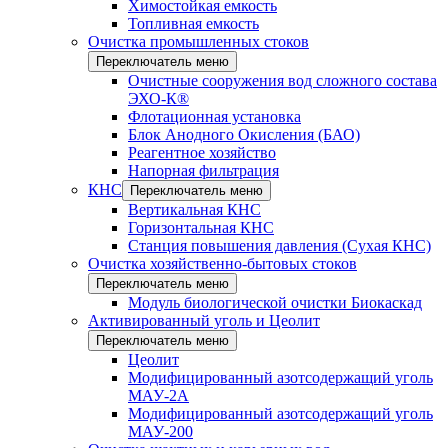
Химостойкая емкость
Топливная емкость
Очистка промышленных стоков
Переключатель меню
Очистные сооружения вод сложного состава
ЭХО-К®
Флотационная установка
Блок Анодного Окисления (БАО)
Реагентное хозяйство
Напорная фильтрация
КНС
Переключатель меню
Вертикальная КНС
Горизонтальная КНС
Станция повышения давления (Сухая КНС)
Очистка хозяйственно-бытовых стоков
Переключатель меню
Модуль биологической очистки Биокаскад
Активированный уголь и Цеолит
Переключатель меню
Цеолит
Модифицированный азотсодержащий уголь
МАУ-2А
Модифицированный азотсодержащий уголь
МАУ-200