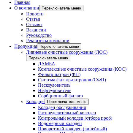
Главная
О компании
Переключатель меню
Новости
Статьи
Отзывы
Вакансии
Руководство
Реквизиты компании
Продукция
Переключатель меню
Ливневые очистные сооружения (ЛОС)
Переключатель меню
ДАМБА
Комплексные очистные сооружения (КОС)
Фильтр-патрон (ФП)
Система фильтр-патронов (СФП)
Пескоуловитель
Нефтеуловитель
Сорбционный фильтр
Колодцы
Переключатель меню
Колодец обслуживания
Распределительный колодец
Контрольный колодец (отбора проб)
Водомерный колодец
Поворотный колодец (линейный)