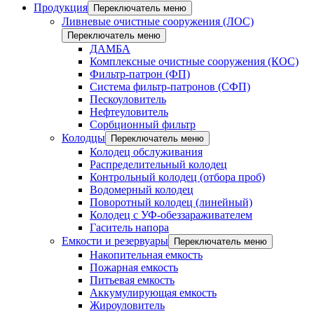
Продукция
Переключатель меню
Ливневые очистные сооружения (ЛОС)
Переключатель меню
ДАМБА
Комплексные очистные сооружения (КОС)
Фильтр-патрон (ФП)
Система фильтр-патронов (СФП)
Пескоуловитель
Нефтеуловитель
Сорбционный фильтр
Колодцы
Переключатель меню
Колодец обслуживания
Распределительный колодец
Контрольный колодец (отбора проб)
Водомерный колодец
Поворотный колодец (линейный)
Колодец с УФ-обеззараживателем
Гаситель напора
Емкости и резервуары
Переключатель меню
Накопительная емкость
Пожарная емкость
Питьевая емкость
Аккумулирующая емкость
Жироуловитель