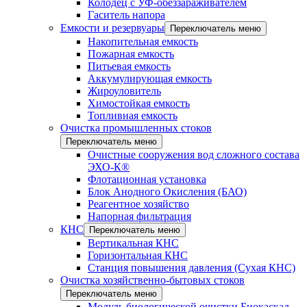
Колодец с УФ-обеззараживателем
Гаситель напора
Емкости и резервуары
Переключатель меню
Накопительная емкость
Пожарная емкость
Питьевая емкость
Аккумулирующая емкость
Жироуловитель
Химостойкая емкость
Топливная емкость
Очистка промышленных стоков
Переключатель меню
Очистные сооружения вод сложного состава
ЭХО-К®
Флотационная установка
Блок Анодного Окисления (БАО)
Реагентное хозяйство
Напорная фильтрация
КНС
Переключатель меню
Вертикальная КНС
Горизонтальная КНС
Станция повышения давления (Сухая КНС)
Очистка хозяйственно-бытовых стоков
Переключатель меню
Модуль биологической очистки Биокаскад