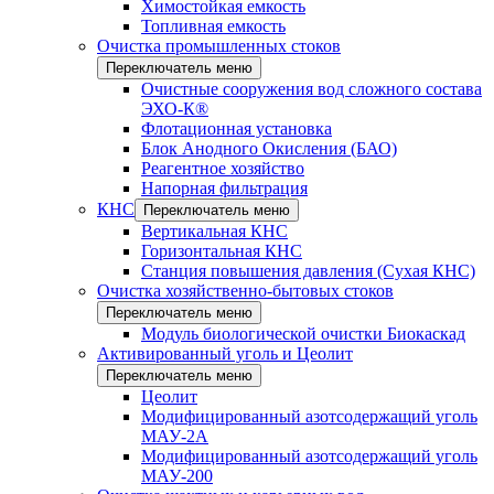
Химостойкая емкость
Топливная емкость
Очистка промышленных стоков
Переключатель меню
Очистные сооружения вод сложного состава
ЭХО-К®
Флотационная установка
Блок Анодного Окисления (БАО)
Реагентное хозяйство
Напорная фильтрация
КНС
Переключатель меню
Вертикальная КНС
Горизонтальная КНС
Станция повышения давления (Сухая КНС)
Очистка хозяйственно-бытовых стоков
Переключатель меню
Модуль биологической очистки Биокаскад
Активированный уголь и Цеолит
Переключатель меню
Цеолит
Модифицированный азотсодержащий уголь
МАУ-2А
Модифицированный азотсодержащий уголь
МАУ-200