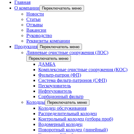
Главная
О компании
Переключатель меню
Новости
Статьи
Отзывы
Вакансии
Руководство
Реквизиты компании
Продукция
Переключатель меню
Ливневые очистные сооружения (ЛОС)
Переключатель меню
ДАМБА
Комплексные очистные сооружения (КОС)
Фильтр-патрон (ФП)
Система фильтр-патронов (СФП)
Пескоуловитель
Нефтеуловитель
Сорбционный фильтр
Колодцы
Переключатель меню
Колодец обслуживания
Распределительный колодец
Контрольный колодец (отбора проб)
Водомерный колодец
Поворотный колодец (линейный)