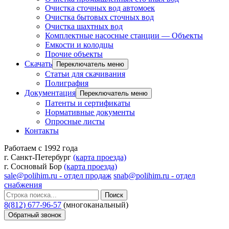
Очистка сточных вод автомоек
Очистка бытовых сточных вод
Очистка шахтных вод
Комплектные насосные станции — Объекты
Емкости и колодцы
Прочие объекты
Скачать
Переключатель меню
Статьи для скачивания
Полиграфия
Документация
Переключатель меню
Патенты и сертификаты
Нормативные документы
Опросные листы
Контакты
Работаем с 1992 года
г. Санкт-Петербург
(карта проезда)
г. Сосновый Бор
(карта проезда)
sale@polihim.ru - отдел продаж
snab@polihim.ru - отдел
снабжения
Поиск
8(812) 677-96-57
(многоканальный)
Обратный звонок