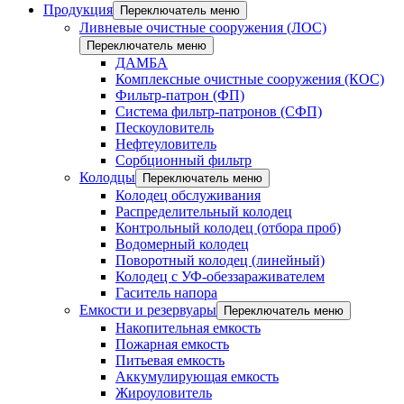
Продукция
Переключатель меню
Ливневые очистные сооружения (ЛОС)
Переключатель меню
ДАМБА
Комплексные очистные сооружения (КОС)
Фильтр-патрон (ФП)
Система фильтр-патронов (СФП)
Пескоуловитель
Нефтеуловитель
Сорбционный фильтр
Колодцы
Переключатель меню
Колодец обслуживания
Распределительный колодец
Контрольный колодец (отбора проб)
Водомерный колодец
Поворотный колодец (линейный)
Колодец с УФ-обеззараживателем
Гаситель напора
Емкости и резервуары
Переключатель меню
Накопительная емкость
Пожарная емкость
Питьевая емкость
Аккумулирующая емкость
Жироуловитель