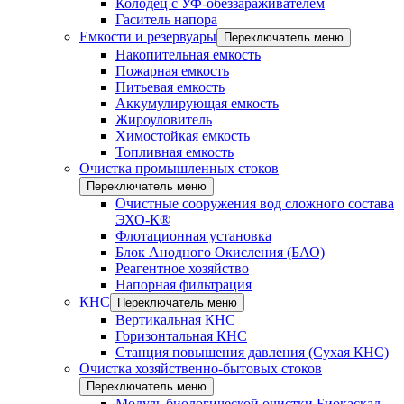
Колодец с УФ-обеззараживателем
Гаситель напора
Емкости и резервуары
Переключатель меню
Накопительная емкость
Пожарная емкость
Питьевая емкость
Аккумулирующая емкость
Жироуловитель
Химостойкая емкость
Топливная емкость
Очистка промышленных стоков
Переключатель меню
Очистные сооружения вод сложного состава
ЭХО-К®
Флотационная установка
Блок Анодного Окисления (БАО)
Реагентное хозяйство
Напорная фильтрация
КНС
Переключатель меню
Вертикальная КНС
Горизонтальная КНС
Станция повышения давления (Сухая КНС)
Очистка хозяйственно-бытовых стоков
Переключатель меню
Модуль биологической очистки Биокаскад