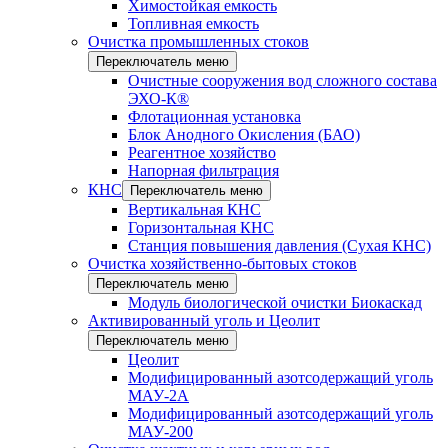
Химостойкая емкость
Топливная емкость
Очистка промышленных стоков
Переключатель меню
Очистные сооружения вод сложного состава
ЭХО-К®
Флотационная установка
Блок Анодного Окисления (БАО)
Реагентное хозяйство
Напорная фильтрация
КНС
Переключатель меню
Вертикальная КНС
Горизонтальная КНС
Станция повышения давления (Сухая КНС)
Очистка хозяйственно-бытовых стоков
Переключатель меню
Модуль биологической очистки Биокаскад
Активированный уголь и Цеолит
Переключатель меню
Цеолит
Модифицированный азотсодержащий уголь
МАУ-2А
Модифицированный азотсодержащий уголь
МАУ-200