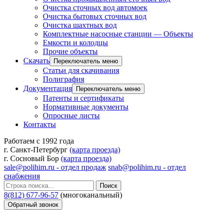
Очистка сточных вод автомоек
Очистка бытовых сточных вод
Очистка шахтных вод
Комплектные насосные станции — Объекты
Емкости и колодцы
Прочие объекты
Скачать
Переключатель меню
Статьи для скачивания
Полиграфия
Документация
Переключатель меню
Патенты и сертификаты
Нормативные документы
Опросные листы
Контакты
Работаем с 1992 года
г. Санкт-Петербург
(карта проезда)
г. Сосновый Бор
(карта проезда)
sale@polihim.ru - отдел продаж
snab@polihim.ru - отдел
снабжения
Поиск
8(812) 677-96-57
(многоканальный)
Обратный звонок