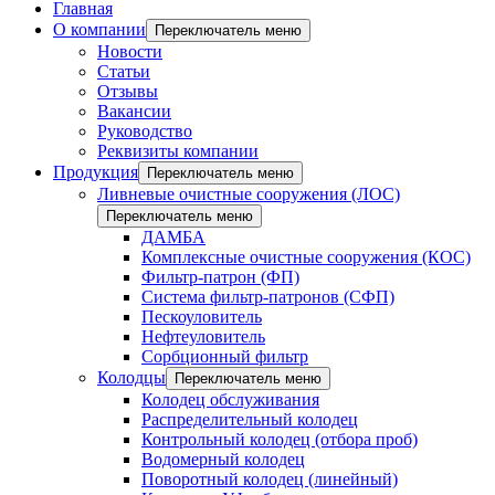
Главная
О компании
Переключатель меню
Новости
Статьи
Отзывы
Вакансии
Руководство
Реквизиты компании
Продукция
Переключатель меню
Ливневые очистные сооружения (ЛОС)
Переключатель меню
ДАМБА
Комплексные очистные сооружения (КОС)
Фильтр-патрон (ФП)
Система фильтр-патронов (СФП)
Пескоуловитель
Нефтеуловитель
Сорбционный фильтр
Колодцы
Переключатель меню
Колодец обслуживания
Распределительный колодец
Контрольный колодец (отбора проб)
Водомерный колодец
Поворотный колодец (линейный)