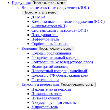
Продукция
Переключатель меню
Ливневые очистные сооружения (ЛОС)
Переключатель меню
ДАМБА
Комплексные очистные сооружения (КОС)
Фильтр-патрон (ФП)
Система фильтр-патронов (СФП)
Пескоуловитель
Нефтеуловитель
Сорбционный фильтр
Колодцы
Переключатель меню
Колодец обслуживания
Распределительный колодец
Контрольный колодец (отбора проб)
Водомерный колодец
Поворотный колодец (линейный)
Колодец с УФ-обеззараживателем
Гаситель напора
Емкости и резервуары
Переключатель меню
Накопительная емкость
Пожарная емкость
Питьевая емкость
Аккумулирующая емкость
Жироуловитель