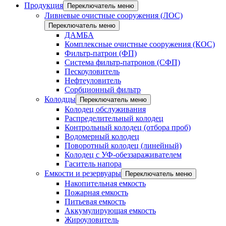
Продукция
Переключатель меню
Ливневые очистные сооружения (ЛОС)
Переключатель меню
ДАМБА
Комплексные очистные сооружения (КОС)
Фильтр-патрон (ФП)
Система фильтр-патронов (СФП)
Пескоуловитель
Нефтеуловитель
Сорбционный фильтр
Колодцы
Переключатель меню
Колодец обслуживания
Распределительный колодец
Контрольный колодец (отбора проб)
Водомерный колодец
Поворотный колодец (линейный)
Колодец с УФ-обеззараживателем
Гаситель напора
Емкости и резервуары
Переключатель меню
Накопительная емкость
Пожарная емкость
Питьевая емкость
Аккумулирующая емкость
Жироуловитель