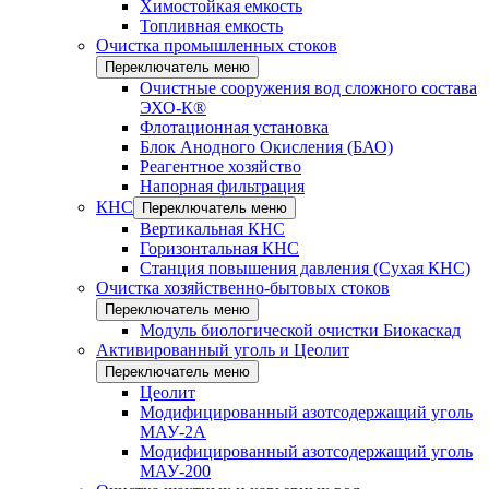
Химостойкая емкость
Топливная емкость
Очистка промышленных стоков
Переключатель меню
Очистные сооружения вод сложного состава
ЭХО-К®
Флотационная установка
Блок Анодного Окисления (БАО)
Реагентное хозяйство
Напорная фильтрация
КНС
Переключатель меню
Вертикальная КНС
Горизонтальная КНС
Станция повышения давления (Сухая КНС)
Очистка хозяйственно-бытовых стоков
Переключатель меню
Модуль биологической очистки Биокаскад
Активированный уголь и Цеолит
Переключатель меню
Цеолит
Модифицированный азотсодержащий уголь
МАУ-2А
Модифицированный азотсодержащий уголь
МАУ-200