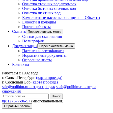
Очистка сточных вод автомоек
Очистка бытовых сточных вод
Очистка шахтных вод
Комплектные насосные станции — Объекты
Емкости и колодцы
Прочие объекты
Скачать
Переключатель меню
Статьи для скачивания
Полиграфия
Документация
Переключатель меню
Патенты и сертификаты
Нормативные документы
Опросные листы
Контакты
Работаем с 1992 года
г. Санкт-Петербург
(карта проезда)
г. Сосновый Бор
(карта проезда)
sale@polihim.ru - отдел продаж
snab@polihim.ru - отдел
снабжения
Поиск
8(812) 677-96-57
(многоканальный)
Обратный звонок