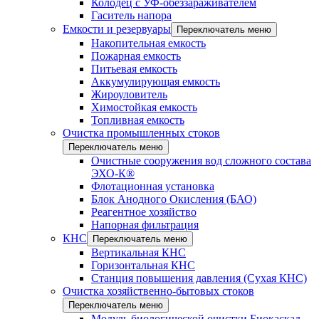
Колодец с УФ-обеззараживателем
Гаситель напора
Емкости и резервуары
Переключатель меню
Накопительная емкость
Пожарная емкость
Питьевая емкость
Аккумулирующая емкость
Жироуловитель
Химостойкая емкость
Топливная емкость
Очистка промышленных стоков
Переключатель меню
Очистные сооружения вод сложного состава
ЭХО-К®
Флотационная установка
Блок Анодного Окисления (БАО)
Реагентное хозяйство
Напорная фильтрация
КНС
Переключатель меню
Вертикальная КНС
Горизонтальная КНС
Станция повышения давления (Сухая КНС)
Очистка хозяйственно-бытовых стоков
Переключатель меню
Модуль биологической очистки Биокаскад