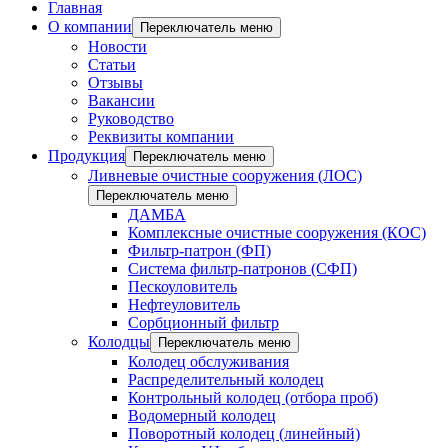
Главная
О компании
Переключатель меню
Новости
Статьи
Отзывы
Вакансии
Руководство
Реквизиты компании
Продукция
Переключатель меню
Ливневые очистные сооружения (ЛОС)
Переключатель меню
ДАМБА
Комплексные очистные сооружения (КОС)
Фильтр-патрон (ФП)
Система фильтр-патронов (СФП)
Пескоуловитель
Нефтеуловитель
Сорбционный фильтр
Колодцы
Переключатель меню
Колодец обслуживания
Распределительный колодец
Контрольный колодец (отбора проб)
Водомерный колодец
Поворотный колодец (линейный)