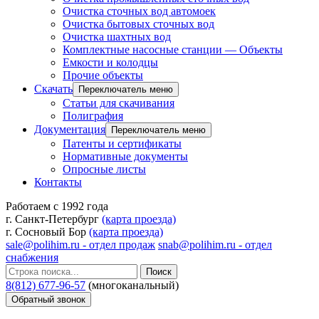
Очистка сточных вод автомоек
Очистка бытовых сточных вод
Очистка шахтных вод
Комплектные насосные станции — Объекты
Емкости и колодцы
Прочие объекты
Скачать
Переключатель меню
Статьи для скачивания
Полиграфия
Документация
Переключатель меню
Патенты и сертификаты
Нормативные документы
Опросные листы
Контакты
Работаем с 1992 года
г. Санкт-Петербург
(карта проезда)
г. Сосновый Бор
(карта проезда)
sale@polihim.ru - отдел продаж
snab@polihim.ru - отдел
снабжения
Поиск
8(812) 677-96-57
(многоканальный)
Обратный звонок