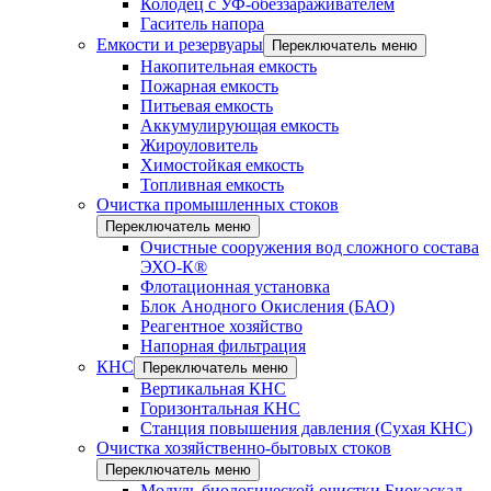
Колодец с УФ-обеззараживателем
Гаситель напора
Емкости и резервуары
Переключатель меню
Накопительная емкость
Пожарная емкость
Питьевая емкость
Аккумулирующая емкость
Жироуловитель
Химостойкая емкость
Топливная емкость
Очистка промышленных стоков
Переключатель меню
Очистные сооружения вод сложного состава
ЭХО-К®
Флотационная установка
Блок Анодного Окисления (БАО)
Реагентное хозяйство
Напорная фильтрация
КНС
Переключатель меню
Вертикальная КНС
Горизонтальная КНС
Станция повышения давления (Сухая КНС)
Очистка хозяйственно-бытовых стоков
Переключатель меню
Модуль биологической очистки Биокаскад