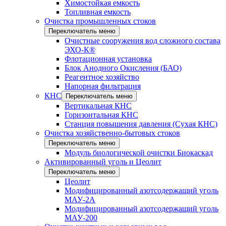
Химостойкая емкость
Топливная емкость
Очистка промышленных стоков
Переключатель меню
Очистные сооружения вод сложного состава
ЭХО-К®
Флотационная установка
Блок Анодного Окисления (БАО)
Реагентное хозяйство
Напорная фильтрация
КНС
Переключатель меню
Вертикальная КНС
Горизонтальная КНС
Станция повышения давления (Сухая КНС)
Очистка хозяйственно-бытовых стоков
Переключатель меню
Модуль биологической очистки Биокаскад
Активированный уголь и Цеолит
Переключатель меню
Цеолит
Модифицированный азотсодержащий уголь
МАУ-2А
Модифицированный азотсодержащий уголь
МАУ-200