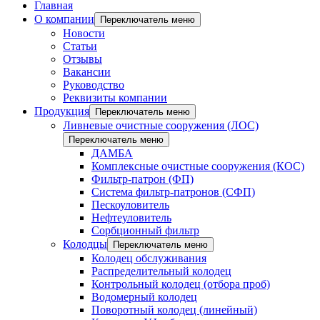
Главная
О компании
Переключатель меню
Новости
Статьи
Отзывы
Вакансии
Руководство
Реквизиты компании
Продукция
Переключатель меню
Ливневые очистные сооружения (ЛОС)
Переключатель меню
ДАМБА
Комплексные очистные сооружения (КОС)
Фильтр-патрон (ФП)
Система фильтр-патронов (СФП)
Пескоуловитель
Нефтеуловитель
Сорбционный фильтр
Колодцы
Переключатель меню
Колодец обслуживания
Распределительный колодец
Контрольный колодец (отбора проб)
Водомерный колодец
Поворотный колодец (линейный)