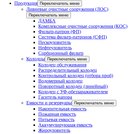
Продукция
Переключатель меню
Ливневые очистные сооружения (ЛОС)
Переключатель меню
ДАМБА
Комплексные очистные сооружения (КОС)
Фильтр-патрон (ФП)
Система фильтр-патронов (СФП)
Пескоуловитель
Нефтеуловитель
Сорбционный фильтр
Колодцы
Переключатель меню
Колодец обслуживания
Распределительный колодец
Контрольный колодец (отбора проб)
Водомерный колодец
Поворотный колодец (линейный)
Колодец с УФ-обеззараживателем
Гаситель напора
Емкости и резервуары
Переключатель меню
Накопительная емкость
Пожарная емкость
Питьевая емкость
Аккумулирующая емкость
Жироуловитель