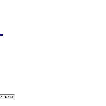
ия
ель меню