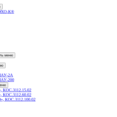
ю
 ЭХО-К®
ль меню
ню
МАУ-2А
МАУ-200
меню
, КОС.3112.15.02
, КОС.3112.60.02
», КОС.3112.100.02