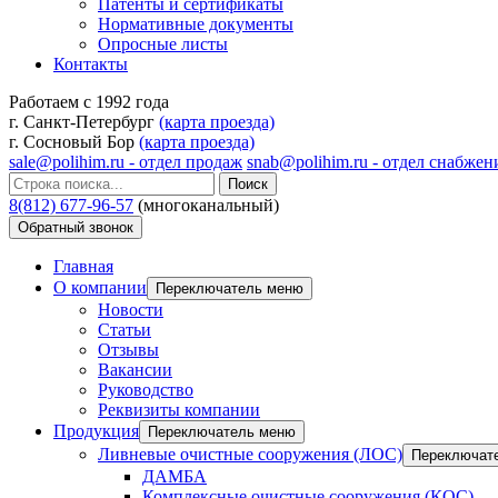
Патенты и сертификаты
Нормативные документы
Опросные листы
Контакты
Работаем с 1992 года
г. Санкт-Петербург
(карта проезда)
г. Сосновый Бор
(карта проезда)
sale@polihim.ru - отдел продаж
snab@polihim.ru - отдел снабжен
Поиск
8(812) 677-96-57
(многоканальный)
Обратный звонок
Главная
О компании
Переключатель меню
Новости
Статьи
Отзывы
Вакансии
Руководство
Реквизиты компании
Продукция
Переключатель меню
Ливневые очистные сооружения (ЛОС)
Переключат
ДАМБА
Комплексные очистные сооружения (КОС)