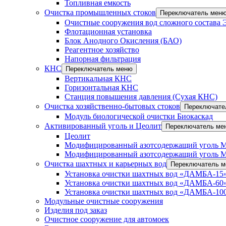
Топливная емкость
Очистка промышленных стоков
Переключатель мен
Очистные сооружения вод сложного состава
Флотационная установка
Блок Анодного Окисления (БАО)
Реагентное хозяйство
Напорная фильтрация
КНС
Переключатель меню
Вертикальная КНС
Горизонтальная КНС
Станция повышения давления (Сухая КНС)
Очистка хозяйственно-бытовых стоков
Переключате
Модуль биологической очистки Биокаскад
Активированный уголь и Цеолит
Переключатель ме
Цеолит
Модифицированный азотсодержащий уголь 
Модифицированный азотсодержащий уголь 
Очистка шахтных и карьерных вод
Переключатель 
Установка очистки шахтных вод «ДАМБА-15»
Установка очистки шахтных вод «ДАМБА-60»
Установка очистки шахтных вод «ДАМБА-100
Модульные очистные сооружения
Изделия под заказ
Очистное сооружение для автомоек