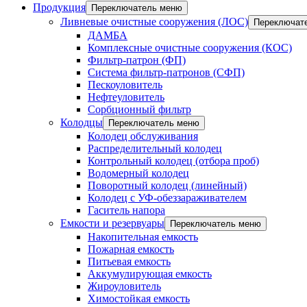
Продукция
Переключатель меню
Ливневые очистные сооружения (ЛОС)
Переключат
ДАМБА
Комплексные очистные сооружения (КОС)
Фильтр-патрон (ФП)
Система фильтр-патронов (СФП)
Пескоуловитель
Нефтеуловитель
Сорбционный фильтр
Колодцы
Переключатель меню
Колодец обслуживания
Распределительный колодец
Контрольный колодец (отбора проб)
Водомерный колодец
Поворотный колодец (линейный)
Колодец с УФ-обеззараживателем
Гаситель напора
Емкости и резервуары
Переключатель меню
Накопительная емкость
Пожарная емкость
Питьевая емкость
Аккумулирующая емкость
Жироуловитель
Химостойкая емкость