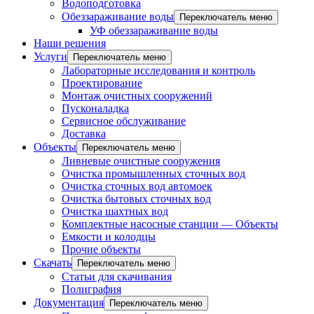
Водоподготовка
Обеззараживание воды
Переключатель меню
УФ обеззараживание воды
Наши решения
Услуги
Переключатель меню
Лабораторные исследования и контроль
Проектирование
Монтаж очистных сооружений
Пусконаладка
Сервисное обслуживание
Доставка
Объекты
Переключатель меню
Ливневые очистные сооружения
Очистка промышленных сточных вод
Очистка сточных вод автомоек
Очистка бытовых сточных вод
Очистка шахтных вод
Комплектные насосные станции — Объекты
Емкости и колодцы
Прочие объекты
Скачать
Переключатель меню
Статьи для скачивания
Полиграфия
Документация
Переключатель меню