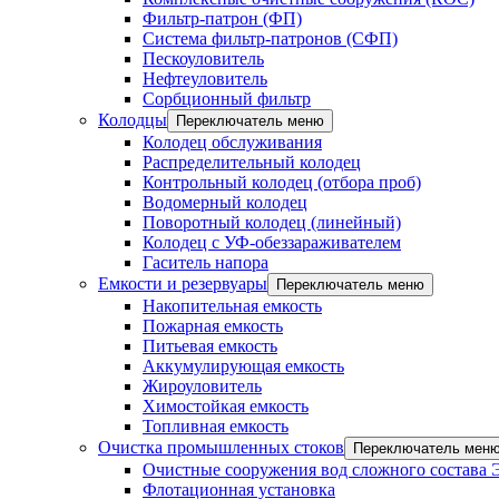
Фильтр-патрон (ФП)
Система фильтр-патронов (СФП)
Пескоуловитель
Нефтеуловитель
Сорбционный фильтр
Колодцы
Переключатель меню
Колодец обслуживания
Распределительный колодец
Контрольный колодец (отбора проб)
Водомерный колодец
Поворотный колодец (линейный)
Колодец с УФ-обеззараживателем
Гаситель напора
Емкости и резервуары
Переключатель меню
Накопительная емкость
Пожарная емкость
Питьевая емкость
Аккумулирующая емкость
Жироуловитель
Химостойкая емкость
Топливная емкость
Очистка промышленных стоков
Переключатель мен
Очистные сооружения вод сложного состава
Флотационная установка