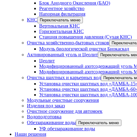
Блок Анодного Окисления (БАО)
Реагентное хозяйство
Напорная фильтрация
КНС
Переключатель меню
Вертикальная КНС
Горизонтальная КНС
Станция повышения давления (Сухая КНС)
Очистка хозяйственно-бытовых стоков
Переключате
Модуль биологической очистки Биокаскад
Активированный уголь и Цеолит
Переключатель ме
Цеолит
Модифицированный азотсодержащий уголь 
Модифицированный азотсодержащий уголь 
Очистка шахтных и карьерных вод
Переключатель 
Установка очистки шахтных вод «ДАМБА-15»
Установка очистки шахтных вод «ДАМБА-60»
Установка очистки шахтных вод «ДАМБА-100
Модульные очистные сооружения
Изделия под заказ
Очистное сооружение для автомоек
Водоподготовка
Обеззараживание воды
Переключатель меню
УФ обеззараживание воды
Наши решения