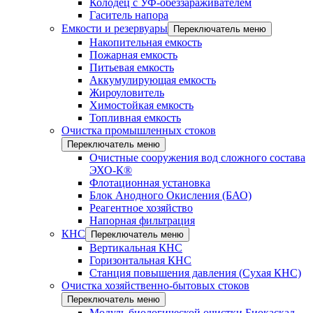
Колодец с УФ-обеззараживателем
Гаситель напора
Емкости и резервуары
Переключатель меню
Накопительная емкость
Пожарная емкость
Питьевая емкость
Аккумулирующая емкость
Жироуловитель
Химостойкая емкость
Топливная емкость
Очистка промышленных стоков
Переключатель меню
Очистные сооружения вод сложного состава
ЭХО-К®
Флотационная установка
Блок Анодного Окисления (БАО)
Реагентное хозяйство
Напорная фильтрация
КНС
Переключатель меню
Вертикальная КНС
Горизонтальная КНС
Станция повышения давления (Сухая КНС)
Очистка хозяйственно-бытовых стоков
Переключатель меню
Модуль биологической очистки Биокаскад