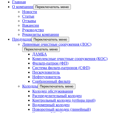
Главная
О компании
Переключатель меню
Новости
Статьи
Отзывы
Вакансии
Руководство
Реквизиты компании
Продукция
Переключатель меню
Ливневые очистные сооружения (ЛОС)
Переключатель меню
ДАМБА
Комплексные очистные сооружения (КОС)
Фильтр-патрон (ФП)
Система фильтр-патронов (СФП)
Пескоуловитель
Нефтеуловитель
Сорбционный фильтр
Колодцы
Переключатель меню
Колодец обслуживания
Распределительный колодец
Контрольный колодец (отбора проб)
Водомерный колодец
Поворотный колодец (линейный)