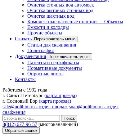
Очистка сточных вод автомоек
Очистка бытовых сточных вод
Очистка шахтных вод
Комплектные насосные станции — Объекты
Емкости и колодцы
Прочие объекты
Скачать
Переключатель меню
Статьи для скачивания
Полиграфия
Документация
Переключатель меню
Патенты и сертификаты
Нормативные документы
Опросные листы
Контакты
Работаем с 1992 года
г. Санкт-Петербург
(карта проезда)
г. Сосновый Бор
(карта проезда)
sale@polihim.ru - отдел продаж
snab@polihim.ru - отдел
снабжения
Поиск
8(812) 677-96-57
(многоканальный)
Обратный звонок