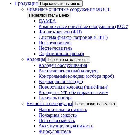
Продукция
Переключатель меню
Ливневые очистные сооружения (ЛОС)
Переключатель меню
ДАМБА
Комплексные очистные сооружения (КОС)
Фильтр-патрон (ФП)
Система фильтр-патронов (СФП)
Пескоуловитель
Нефтеуловитель
Сорбционный фильтр
Колодцы
Переключатель меню
Колодец обслуживания
Распределительный колодец
Контрольный колодец (отбора проб)
Водомерный колодец
Поворотный колодец (линейный)
Колодец с УФ-обеззараживателем
Гаситель напора
Емкости и резервуары
Переключатель меню
Накопительная емкость
Пожарная емкость
Питьевая емкость
Аккумулирующая емкость
Жироуловитель