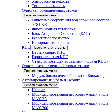
Химостойкая емкость
Топливная емкость
Очистка промышленных стоков
Переключатель меню
Очистные сооружения вод сложного состава
ЭХО-К®
Флотационная установка
Блок Анодного Окисления (БАО)
Реагентное хозяйство
Напорная фильтрация
КНС
Переключатель меню
Вертикальная КНС
Горизонтальная КНС
Станция повышения давления (Сухая КНС)
Очистка хозяйственно-бытовых стоков
Переключатель меню
Модуль биологической очистки Биокаскад
Активированный уголь и Цеолит
Переключатель меню
Цеолит
Модифицированный азотсодержащий уголь
МАУ-2А
Модифицированный азотсодержащий уголь
МАУ-200