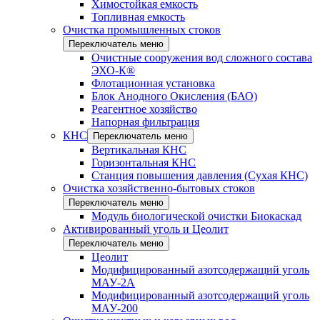
Химостойкая емкость
Топливная емкость
Очистка промышленных стоков
Переключатель меню
Очистные сооружения вод сложного состава
ЭХО-К®
Флотационная установка
Блок Анодного Окисления (БАО)
Реагентное хозяйство
Напорная фильтрация
КНС
Переключатель меню
Вертикальная КНС
Горизонтальная КНС
Станция повышения давления (Сухая КНС)
Очистка хозяйственно-бытовых стоков
Переключатель меню
Модуль биологической очистки Биокаскад
Активированный уголь и Цеолит
Переключатель меню
Цеолит
Модифицированный азотсодержащий уголь
МАУ-2А
Модифицированный азотсодержащий уголь
МАУ-200