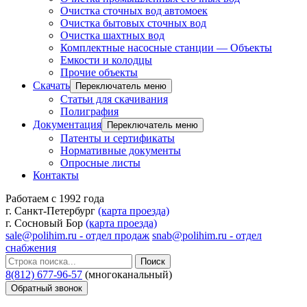
Очистка сточных вод автомоек
Очистка бытовых сточных вод
Очистка шахтных вод
Комплектные насосные станции — Объекты
Емкости и колодцы
Прочие объекты
Скачать
Переключатель меню
Статьи для скачивания
Полиграфия
Документация
Переключатель меню
Патенты и сертификаты
Нормативные документы
Опросные листы
Контакты
Работаем с 1992 года
г. Санкт-Петербург
(карта проезда)
г. Сосновый Бор
(карта проезда)
sale@polihim.ru - отдел продаж
snab@polihim.ru - отдел
снабжения
Поиск
8(812) 677-96-57
(многоканальный)
Обратный звонок