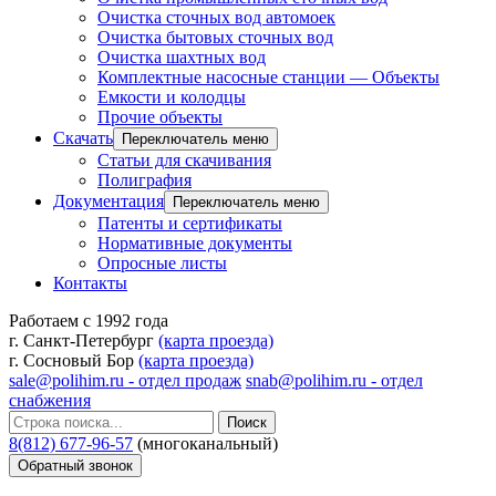
Очистка сточных вод автомоек
Очистка бытовых сточных вод
Очистка шахтных вод
Комплектные насосные станции — Объекты
Емкости и колодцы
Прочие объекты
Скачать
Переключатель меню
Статьи для скачивания
Полиграфия
Документация
Переключатель меню
Патенты и сертификаты
Нормативные документы
Опросные листы
Контакты
Работаем с 1992 года
г. Санкт-Петербург
(карта проезда)
г. Сосновый Бор
(карта проезда)
sale@polihim.ru - отдел продаж
snab@polihim.ru - отдел
снабжения
Поиск
8(812) 677-96-57
(многоканальный)
Обратный звонок