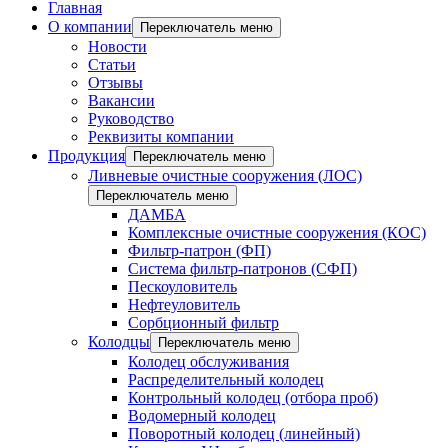
Главная
О компании
Переключатель меню
Новости
Статьи
Отзывы
Вакансии
Руководство
Реквизиты компании
Продукция
Переключатель меню
Ливневые очистные сооружения (ЛОС)
Переключатель меню
ДАМБА
Комплексные очистные сооружения (КОС)
Фильтр-патрон (ФП)
Система фильтр-патронов (СФП)
Пескоуловитель
Нефтеуловитель
Сорбционный фильтр
Колодцы
Переключатель меню
Колодец обслуживания
Распределительный колодец
Контрольный колодец (отбора проб)
Водомерный колодец
Поворотный колодец (линейный)