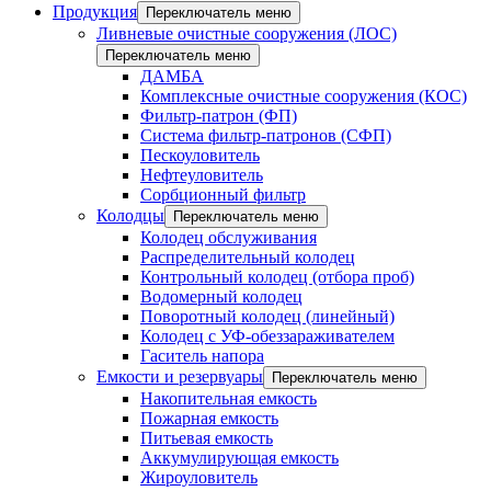
Продукция
Переключатель меню
Ливневые очистные сооружения (ЛОС)
Переключатель меню
ДАМБА
Комплексные очистные сооружения (КОС)
Фильтр-патрон (ФП)
Система фильтр-патронов (СФП)
Пескоуловитель
Нефтеуловитель
Сорбционный фильтр
Колодцы
Переключатель меню
Колодец обслуживания
Распределительный колодец
Контрольный колодец (отбора проб)
Водомерный колодец
Поворотный колодец (линейный)
Колодец с УФ-обеззараживателем
Гаситель напора
Емкости и резервуары
Переключатель меню
Накопительная емкость
Пожарная емкость
Питьевая емкость
Аккумулирующая емкость
Жироуловитель