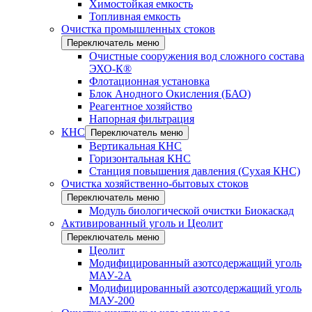
Химостойкая емкость
Топливная емкость
Очистка промышленных стоков
Переключатель меню
Очистные сооружения вод сложного состава
ЭХО-К®
Флотационная установка
Блок Анодного Окисления (БАО)
Реагентное хозяйство
Напорная фильтрация
КНС
Переключатель меню
Вертикальная КНС
Горизонтальная КНС
Станция повышения давления (Сухая КНС)
Очистка хозяйственно-бытовых стоков
Переключатель меню
Модуль биологической очистки Биокаскад
Активированный уголь и Цеолит
Переключатель меню
Цеолит
Модифицированный азотсодержащий уголь
МАУ-2А
Модифицированный азотсодержащий уголь
МАУ-200