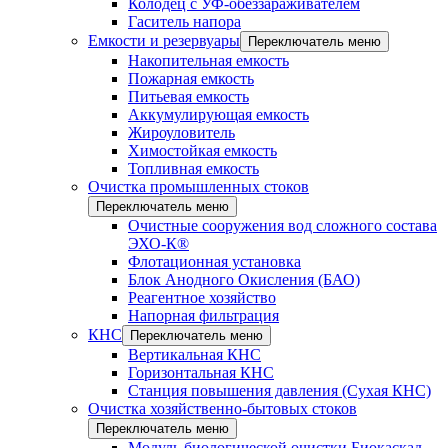
Колодец с УФ-обеззараживателем
Гаситель напора
Емкости и резервуары
Переключатель меню
Накопительная емкость
Пожарная емкость
Питьевая емкость
Аккумулирующая емкость
Жироуловитель
Химостойкая емкость
Топливная емкость
Очистка промышленных стоков
Переключатель меню
Очистные сооружения вод сложного состава
ЭХО-К®
Флотационная установка
Блок Анодного Окисления (БАО)
Реагентное хозяйство
Напорная фильтрация
КНС
Переключатель меню
Вертикальная КНС
Горизонтальная КНС
Станция повышения давления (Сухая КНС)
Очистка хозяйственно-бытовых стоков
Переключатель меню
Модуль биологической очистки Биокаскад