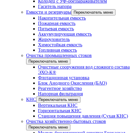
Колодец с УФ-обеззараживателем
Гаситель напора
Емкости и резервуары
Переключатель меню
Накопительная емкость
Пожарная емкость
Питьевая емкость
Аккумулирующая емкость
Жироуловитель
Химостойкая емкость
Топливная емкость
Очистка промышленных стоков
Переключатель меню
Очистные сооружения вод сложного состава
ЭХО-К®
Флотационная установка
Блок Анодного Окисления (БАО)
Реагентное хозяйство
Напорная фильтрация
КНС
Переключатель меню
Вертикальная КНС
Горизонтальная КНС
Станция повышения давления (Сухая КНС)
Очистка хозяйственно-бытовых стоков
Переключатель меню
Модуль биологической очистки Биокаскад