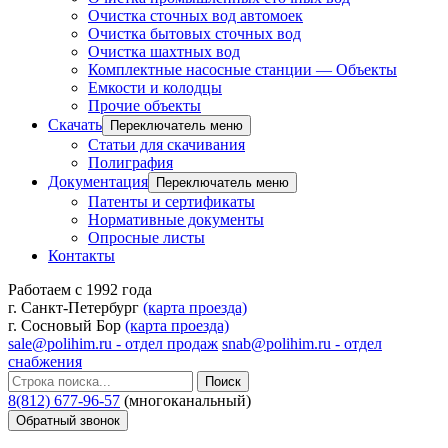
Очистка сточных вод автомоек
Очистка бытовых сточных вод
Очистка шахтных вод
Комплектные насосные станции — Объекты
Емкости и колодцы
Прочие объекты
Скачать
Переключатель меню
Статьи для скачивания
Полиграфия
Документация
Переключатель меню
Патенты и сертификаты
Нормативные документы
Опросные листы
Контакты
Работаем с 1992 года
г. Санкт-Петербург
(карта проезда)
г. Сосновый Бор
(карта проезда)
sale@polihim.ru - отдел продаж
snab@polihim.ru - отдел
снабжения
Поиск
8(812) 677-96-57
(многоканальный)
Обратный звонок