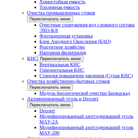
Химостойкая емкость
Топливная емкость
Очистка промышленных стоков
Переключатель меню
Очистные сооружения вод сложного состава
ЭХО-К®
Флотационная установка
Блок Анодного Окисления (БАО)
Реагентное хозяйство
Напорная фильтрация
КНС
Переключатель меню
Вертикальная КНС
Горизонтальная КНС
Станция повышения давления (Сухая КНС)
Очистка хозяйственно-бытовых стоков
Переключатель меню
Модуль биологической очистки Биокаскад
Активированный уголь и Цеолит
Переключатель меню
Цеолит
Модифицированный азотсодержащий уголь
МАУ-2А
Модифицированный азотсодержащий уголь
МАУ-200