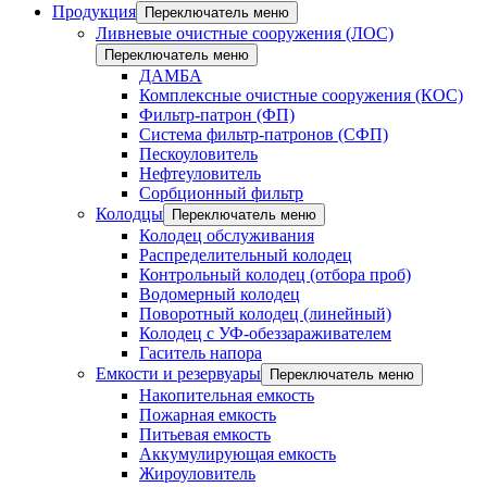
Продукция
Переключатель меню
Ливневые очистные сооружения (ЛОС)
Переключатель меню
ДАМБА
Комплексные очистные сооружения (КОС)
Фильтр-патрон (ФП)
Система фильтр-патронов (СФП)
Пескоуловитель
Нефтеуловитель
Сорбционный фильтр
Колодцы
Переключатель меню
Колодец обслуживания
Распределительный колодец
Контрольный колодец (отбора проб)
Водомерный колодец
Поворотный колодец (линейный)
Колодец с УФ-обеззараживателем
Гаситель напора
Емкости и резервуары
Переключатель меню
Накопительная емкость
Пожарная емкость
Питьевая емкость
Аккумулирующая емкость
Жироуловитель