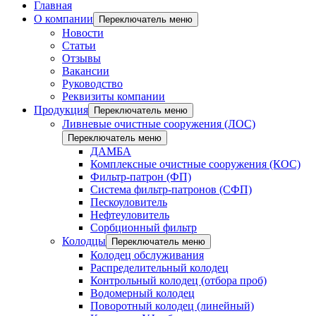
Главная
О компании
Переключатель меню
Новости
Статьи
Отзывы
Вакансии
Руководство
Реквизиты компании
Продукция
Переключатель меню
Ливневые очистные сооружения (ЛОС)
Переключатель меню
ДАМБА
Комплексные очистные сооружения (КОС)
Фильтр-патрон (ФП)
Система фильтр-патронов (СФП)
Пескоуловитель
Нефтеуловитель
Сорбционный фильтр
Колодцы
Переключатель меню
Колодец обслуживания
Распределительный колодец
Контрольный колодец (отбора проб)
Водомерный колодец
Поворотный колодец (линейный)