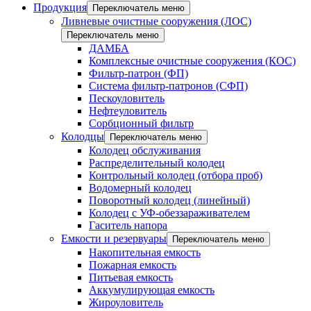
Продукция
Переключатель меню
Ливневые очистные сооружения (ЛОС)
Переключатель меню
ДАМБА
Комплексные очистные сооружения (КОС)
Фильтр-патрон (ФП)
Система фильтр-патронов (СФП)
Пескоуловитель
Нефтеуловитель
Сорбционный фильтр
Колодцы
Переключатель меню
Колодец обслуживания
Распределительный колодец
Контрольный колодец (отбора проб)
Водомерный колодец
Поворотный колодец (линейный)
Колодец с УФ-обеззараживателем
Гаситель напора
Емкости и резервуары
Переключатель меню
Накопительная емкость
Пожарная емкость
Питьевая емкость
Аккумулирующая емкость
Жироуловитель