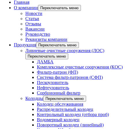
Главная
О компании
Переключатель меню
Новости
Статьи
Отзывы
Вакансии
Руководство
Реквизиты компании
Продукция
Переключатель меню
Ливневые очистные сооружения (ЛОС)
Переключатель меню
ДАМБА
Комплексные очистные сооружения (КОС)
Фильтр-патрон (ФП)
Система фильтр-патронов (СФП)
Пескоуловитель
Нефтеуловитель
Сорбционный фильтр
Колодцы
Переключатель меню
Колодец обслуживания
Распределительный колодец
Контрольный колодец (отбора проб)
Водомерный колодец
Поворотный колодец (линейный)