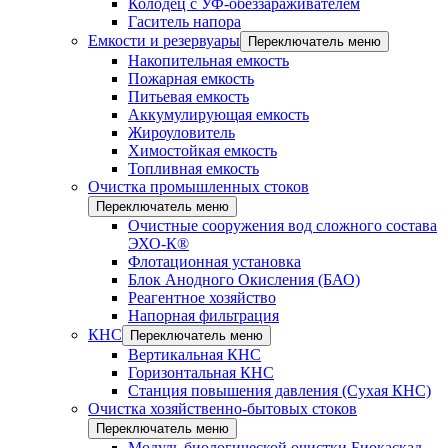
Колодец с УФ-обеззараживателем
Гаситель напора
Емкости и резервуары
Переключатель меню
Накопительная емкость
Пожарная емкость
Питьевая емкость
Аккумулирующая емкость
Жироуловитель
Химостойкая емкость
Топливная емкость
Очистка промышленных стоков
Переключатель меню
Очистные сооружения вод сложного состава
ЭХО-К®
Флотационная установка
Блок Анодного Окисления (БАО)
Реагентное хозяйство
Напорная фильтрация
КНС
Переключатель меню
Вертикальная КНС
Горизонтальная КНС
Станция повышения давления (Сухая КНС)
Очистка хозяйственно-бытовых стоков
Переключатель меню
Модуль биологической очистки Биокаскад