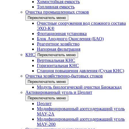
Химостойкая емкость
Топливная емкость
Очистка промышленных стоков
Переключатель меню
Очистные сооружения вод сложного состава
ЭХО-К®
Флотационная установка
Блок Анодного Окисления (БАО)
Реагентное хозяйство
Напорная фильтрация
КНС
Переключатель меню
Вертикальная КНС
Горизонтальная КНС
Станция повышения давления (Сухая КНС)
Очистка хозяйственно-бытовых стоков
Переключатель меню
Модуль биологической очистки Биокаскад
Активированный уголь и Цеолит
Переключатель меню
Цеолит
Модифицированный азотсодержащий уголь
МАУ-2А
Модифицированный азотсодержащий уголь
МАУ-200