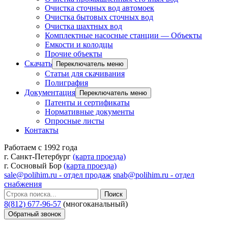
Очистка сточных вод автомоек
Очистка бытовых сточных вод
Очистка шахтных вод
Комплектные насосные станции — Объекты
Емкости и колодцы
Прочие объекты
Скачать
Переключатель меню
Статьи для скачивания
Полиграфия
Документация
Переключатель меню
Патенты и сертификаты
Нормативные документы
Опросные листы
Контакты
Работаем с 1992 года
г. Санкт-Петербург
(карта проезда)
г. Сосновый Бор
(карта проезда)
sale@polihim.ru - отдел продаж
snab@polihim.ru - отдел
снабжения
Поиск
8(812) 677-96-57
(многоканальный)
Обратный звонок