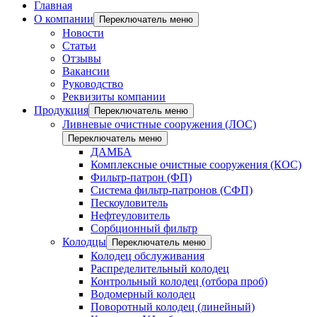
Главная
О компании
Переключатель меню
Новости
Статьи
Отзывы
Вакансии
Руководство
Реквизиты компании
Продукция
Переключатель меню
Ливневые очистные сооружения (ЛОС)
Переключатель меню
ДАМБА
Комплексные очистные сооружения (КОС)
Фильтр-патрон (ФП)
Система фильтр-патронов (СФП)
Пескоуловитель
Нефтеуловитель
Сорбционный фильтр
Колодцы
Переключатель меню
Колодец обслуживания
Распределительный колодец
Контрольный колодец (отбора проб)
Водомерный колодец
Поворотный колодец (линейный)