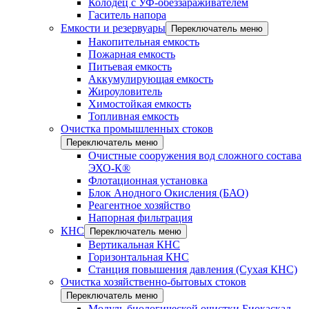
Колодец с УФ-обеззараживателем
Гаситель напора
Емкости и резервуары
Переключатель меню
Накопительная емкость
Пожарная емкость
Питьевая емкость
Аккумулирующая емкость
Жироуловитель
Химостойкая емкость
Топливная емкость
Очистка промышленных стоков
Переключатель меню
Очистные сооружения вод сложного состава
ЭХО-К®
Флотационная установка
Блок Анодного Окисления (БАО)
Реагентное хозяйство
Напорная фильтрация
КНС
Переключатель меню
Вертикальная КНС
Горизонтальная КНС
Станция повышения давления (Сухая КНС)
Очистка хозяйственно-бытовых стоков
Переключатель меню
Модуль биологической очистки Биокаскад