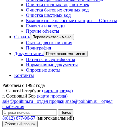
Очистка сточных вод автомоек
Очистка бытовых сточных вод
Очистка шахтных вод
Комплектные насосные станции — Объекты
Емкости и колодцы
Прочие объекты
Скачать
Переключатель меню
Статьи для скачивания
Полиграфия
Документация
Переключатель меню
Патенты и сертификаты
Нормативные документы
Опросные листы
Контакты
Работаем с 1992 года
г. Санкт-Петербург
(карта проезда)
г. Сосновый Бор
(карта проезда)
sale@polihim.ru - отдел продаж
snab@polihim.ru - отдел
снабжения
Поиск
8(812) 677-96-57
(многоканальный)
Обратный звонок