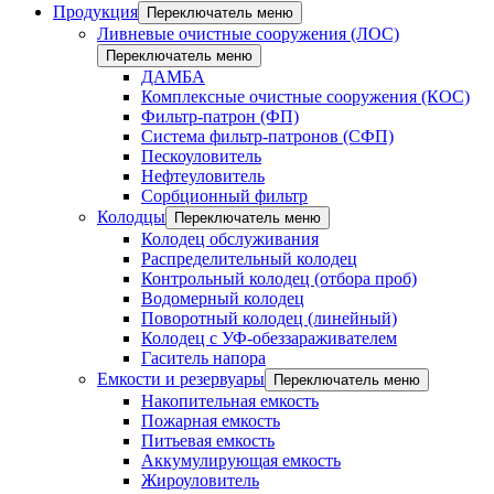
Продукция
Переключатель меню
Ливневые очистные сооружения (ЛОС)
Переключатель меню
ДАМБА
Комплексные очистные сооружения (КОС)
Фильтр-патрон (ФП)
Система фильтр-патронов (СФП)
Пескоуловитель
Нефтеуловитель
Сорбционный фильтр
Колодцы
Переключатель меню
Колодец обслуживания
Распределительный колодец
Контрольный колодец (отбора проб)
Водомерный колодец
Поворотный колодец (линейный)
Колодец с УФ-обеззараживателем
Гаситель напора
Емкости и резервуары
Переключатель меню
Накопительная емкость
Пожарная емкость
Питьевая емкость
Аккумулирующая емкость
Жироуловитель