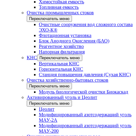
Химостойкая емкость
Топливная емкость
Очистка промышленных стоков
Переключатель меню
Очистные сооружения вод сложного состава
ЭХО-К®
Флотационная установка
Блок Анодного Окисления (БАО)
Реагентное хозяйство
Напорная фильтрация
КНС
Переключатель меню
Вертикальная КНС
Горизонтальная КНС
Станция повышения давления (Сухая КНС)
Очистка хозяйственно-бытовых стоков
Переключатель меню
Модуль биологической очистки Биокаскад
Активированный уголь и Цеолит
Переключатель меню
Цеолит
Модифицированный азотсодержащий уголь
МАУ-2А
Модифицированный азотсодержащий уголь
МАУ-200