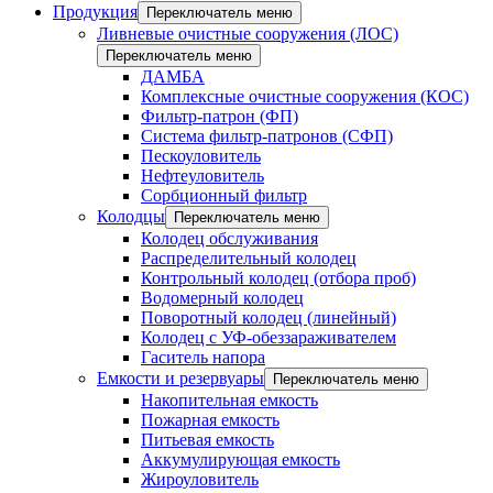
Продукция
Переключатель меню
Ливневые очистные сооружения (ЛОС)
Переключатель меню
ДАМБА
Комплексные очистные сооружения (КОС)
Фильтр-патрон (ФП)
Система фильтр-патронов (СФП)
Пескоуловитель
Нефтеуловитель
Сорбционный фильтр
Колодцы
Переключатель меню
Колодец обслуживания
Распределительный колодец
Контрольный колодец (отбора проб)
Водомерный колодец
Поворотный колодец (линейный)
Колодец с УФ-обеззараживателем
Гаситель напора
Емкости и резервуары
Переключатель меню
Накопительная емкость
Пожарная емкость
Питьевая емкость
Аккумулирующая емкость
Жироуловитель