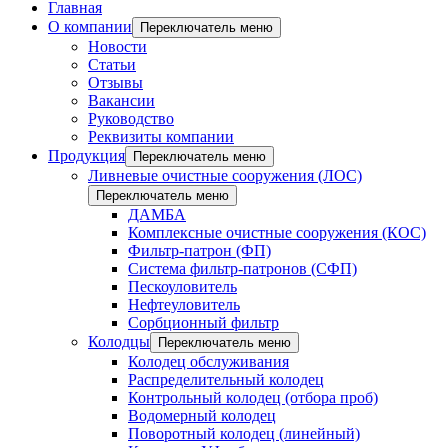
Главная
О компании
Переключатель меню
Новости
Статьи
Отзывы
Вакансии
Руководство
Реквизиты компании
Продукция
Переключатель меню
Ливневые очистные сооружения (ЛОС)
Переключатель меню
ДАМБА
Комплексные очистные сооружения (КОС)
Фильтр-патрон (ФП)
Система фильтр-патронов (СФП)
Пескоуловитель
Нефтеуловитель
Сорбционный фильтр
Колодцы
Переключатель меню
Колодец обслуживания
Распределительный колодец
Контрольный колодец (отбора проб)
Водомерный колодец
Поворотный колодец (линейный)