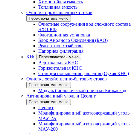
Химостойкая емкость
Топливная емкость
Очистка промышленных стоков
Переключатель меню
Очистные сооружения вод сложного состава
ЭХО-К®
Флотационная установка
Блок Анодного Окисления (БАО)
Реагентное хозяйство
Напорная фильтрация
КНС
Переключатель меню
Вертикальная КНС
Горизонтальная КНС
Станция повышения давления (Сухая КНС)
Очистка хозяйственно-бытовых стоков
Переключатель меню
Модуль биологической очистки Биокаскад
Активированный уголь и Цеолит
Переключатель меню
Цеолит
Модифицированный азотсодержащий уголь
МАУ-2А
Модифицированный азотсодержащий уголь
МАУ-200