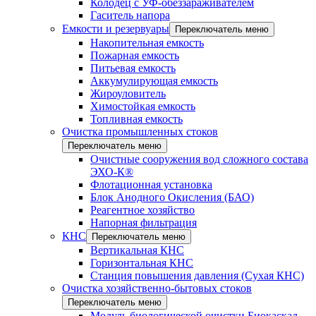
Колодец с УФ-обеззараживателем
Гаситель напора
Емкости и резервуары
Переключатель меню
Накопительная емкость
Пожарная емкость
Питьевая емкость
Аккумулирующая емкость
Жироуловитель
Химостойкая емкость
Топливная емкость
Очистка промышленных стоков
Переключатель меню
Очистные сооружения вод сложного состава
ЭХО-К®
Флотационная установка
Блок Анодного Окисления (БАО)
Реагентное хозяйство
Напорная фильтрация
КНС
Переключатель меню
Вертикальная КНС
Горизонтальная КНС
Станция повышения давления (Сухая КНС)
Очистка хозяйственно-бытовых стоков
Переключатель меню
Модуль биологической очистки Биокаскад