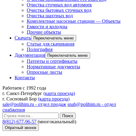
Очистка сточных вод автомоек
Очистка бытовых сточных вод
Очистка шахтных вод
Комплектные насосные станции — Объекты
Емкости и колодцы
Прочие объекты
Скачать
Переключатель меню
Статьи для скачивания
Полиграфия
Документация
Переключатель меню
Патенты и сертификаты
Нормативные документы
Опросные листы
Контакты
Работаем с 1992 года
г. Санкт-Петербург
(карта проезда)
г. Сосновый Бор
(карта проезда)
sale@polihim.ru - отдел продаж
snab@polihim.ru - отдел
снабжения
Поиск
8(812) 677-96-57
(многоканальный)
Обратный звонок