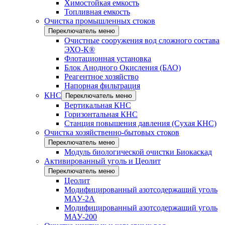
Химостойкая емкость
Топливная емкость
Очистка промышленных стоков
Переключатель меню
Очистные сооружения вод сложного состава
ЭХО-К®
Флотационная установка
Блок Анодного Окисления (БАО)
Реагентное хозяйство
Напорная фильтрация
КНС
Переключатель меню
Вертикальная КНС
Горизонтальная КНС
Станция повышения давления (Сухая КНС)
Очистка хозяйственно-бытовых стоков
Переключатель меню
Модуль биологической очистки Биокаскад
Активированный уголь и Цеолит
Переключатель меню
Цеолит
Модифицированный азотсодержащий уголь
МАУ-2А
Модифицированный азотсодержащий уголь
МАУ-200