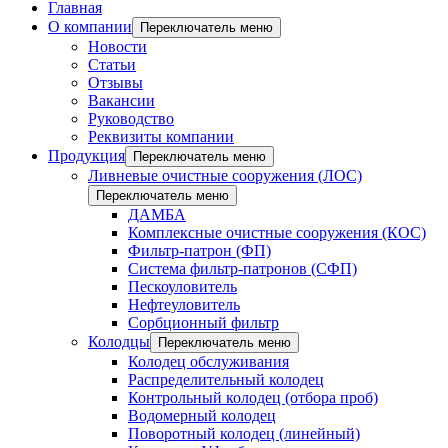
Главная
О компании
Переключатель меню
Новости
Статьи
Отзывы
Вакансии
Руководство
Реквизиты компании
Продукция
Переключатель меню
Ливневые очистные сооружения (ЛОС)
Переключатель меню
ДАМБА
Комплексные очистные сооружения (КОС)
Фильтр-патрон (ФП)
Система фильтр-патронов (СФП)
Пескоуловитель
Нефтеуловитель
Сорбционный фильтр
Колодцы
Переключатель меню
Колодец обслуживания
Распределительный колодец
Контрольный колодец (отбора проб)
Водомерный колодец
Поворотный колодец (линейный)