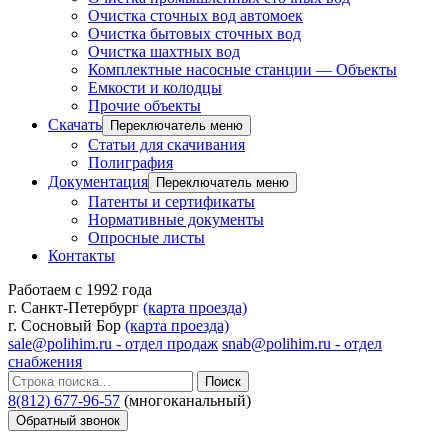
Очистка сточных вод автомоек
Очистка бытовых сточных вод
Очистка шахтных вод
Комплектные насосные станции — Объекты
Емкости и колодцы
Прочие объекты
Скачать
Переключатель меню
Статьи для скачивания
Полиграфия
Документация
Переключатель меню
Патенты и сертификаты
Нормативные документы
Опросные листы
Контакты
Работаем с 1992 года
г. Санкт-Петербург
(карта проезда)
г. Сосновый Бор
(карта проезда)
sale@polihim.ru - отдел продаж
snab@polihim.ru - отдел
снабжения
Поиск
8(812) 677-96-57
(многоканальный)
Обратный звонок