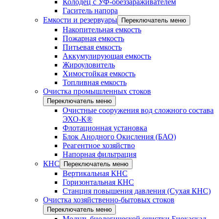
Колодец с УФ-обеззараживателем
Гаситель напора
Емкости и резервуары
Переключатель меню
Накопительная емкость
Пожарная емкость
Питьевая емкость
Аккумулирующая емкость
Жироуловитель
Химостойкая емкость
Топливная емкость
Очистка промышленных стоков
Переключатель меню
Очистные сооружения вод сложного состава
ЭХО-К®
Флотационная установка
Блок Анодного Окисления (БАО)
Реагентное хозяйство
Напорная фильтрация
КНС
Переключатель меню
Вертикальная КНС
Горизонтальная КНС
Станция повышения давления (Сухая КНС)
Очистка хозяйственно-бытовых стоков
Переключатель меню
Модуль биологической очистки Биокаскад