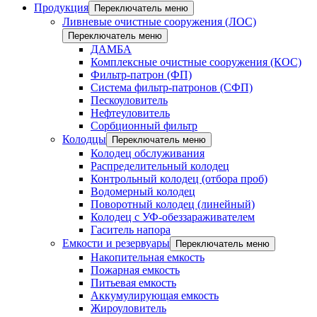
Продукция
Переключатель меню
Ливневые очистные сооружения (ЛОС)
Переключатель меню
ДАМБА
Комплексные очистные сооружения (КОС)
Фильтр-патрон (ФП)
Система фильтр-патронов (СФП)
Пескоуловитель
Нефтеуловитель
Сорбционный фильтр
Колодцы
Переключатель меню
Колодец обслуживания
Распределительный колодец
Контрольный колодец (отбора проб)
Водомерный колодец
Поворотный колодец (линейный)
Колодец с УФ-обеззараживателем
Гаситель напора
Емкости и резервуары
Переключатель меню
Накопительная емкость
Пожарная емкость
Питьевая емкость
Аккумулирующая емкость
Жироуловитель