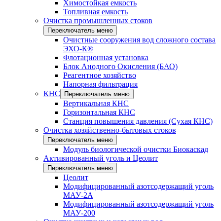
Химостойкая емкость
Топливная емкость
Очистка промышленных стоков
Переключатель меню
Очистные сооружения вод сложного состава
ЭХО-К®
Флотационная установка
Блок Анодного Окисления (БАО)
Реагентное хозяйство
Напорная фильтрация
КНС
Переключатель меню
Вертикальная КНС
Горизонтальная КНС
Станция повышения давления (Сухая КНС)
Очистка хозяйственно-бытовых стоков
Переключатель меню
Модуль биологической очистки Биокаскад
Активированный уголь и Цеолит
Переключатель меню
Цеолит
Модифицированный азотсодержащий уголь
МАУ-2А
Модифицированный азотсодержащий уголь
МАУ-200