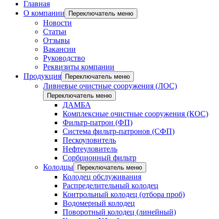
Главная
О компании
Переключатель меню
Новости
Статьи
Отзывы
Вакансии
Руководство
Реквизиты компании
Продукция
Переключатель меню
Ливневые очистные сооружения (ЛОС)
Переключатель меню
ДАМБА
Комплексные очистные сооружения (КОС)
Фильтр-патрон (ФП)
Система фильтр-патронов (СФП)
Пескоуловитель
Нефтеуловитель
Сорбционный фильтр
Колодцы
Переключатель меню
Колодец обслуживания
Распределительный колодец
Контрольный колодец (отбора проб)
Водомерный колодец
Поворотный колодец (линейный)