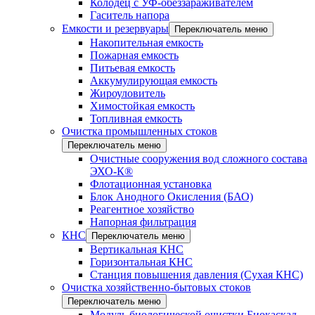
Колодец с УФ-обеззараживателем
Гаситель напора
Емкости и резервуары
Переключатель меню
Накопительная емкость
Пожарная емкость
Питьевая емкость
Аккумулирующая емкость
Жироуловитель
Химостойкая емкость
Топливная емкость
Очистка промышленных стоков
Переключатель меню
Очистные сооружения вод сложного состава
ЭХО-К®
Флотационная установка
Блок Анодного Окисления (БАО)
Реагентное хозяйство
Напорная фильтрация
КНС
Переключатель меню
Вертикальная КНС
Горизонтальная КНС
Станция повышения давления (Сухая КНС)
Очистка хозяйственно-бытовых стоков
Переключатель меню
Модуль биологической очистки Биокаскад