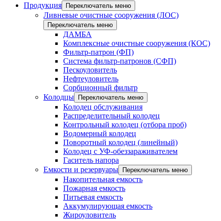
Продукция
Переключатель меню
Ливневые очистные сооружения (ЛОС)
Переключатель меню
ДАМБА
Комплексные очистные сооружения (КОС)
Фильтр-патрон (ФП)
Система фильтр-патронов (СФП)
Пескоуловитель
Нефтеуловитель
Сорбционный фильтр
Колодцы
Переключатель меню
Колодец обслуживания
Распределительный колодец
Контрольный колодец (отбора проб)
Водомерный колодец
Поворотный колодец (линейный)
Колодец с УФ-обеззараживателем
Гаситель напора
Емкости и резервуары
Переключатель меню
Накопительная емкость
Пожарная емкость
Питьевая емкость
Аккумулирующая емкость
Жироуловитель