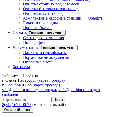
Очистка сточных вод автомоек
Очистка бытовых сточных вод
Очистка шахтных вод
Комплектные насосные станции — Объекты
Емкости и колодцы
Прочие объекты
Скачать
Переключатель меню
Статьи для скачивания
Полиграфия
Документация
Переключатель меню
Патенты и сертификаты
Нормативные документы
Опросные листы
Контакты
Работаем с 1992 года
г. Санкт-Петербург
(карта проезда)
г. Сосновый Бор
(карта проезда)
sale@polihim.ru - отдел продаж
snab@polihim.ru - отдел
снабжения
Поиск
8(812) 677-96-57
(многоканальный)
Обратный звонок