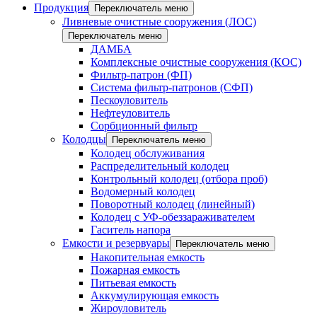
Продукция
Переключатель меню
Ливневые очистные сооружения (ЛОС)
Переключатель меню
ДАМБА
Комплексные очистные сооружения (КОС)
Фильтр-патрон (ФП)
Система фильтр-патронов (СФП)
Пескоуловитель
Нефтеуловитель
Сорбционный фильтр
Колодцы
Переключатель меню
Колодец обслуживания
Распределительный колодец
Контрольный колодец (отбора проб)
Водомерный колодец
Поворотный колодец (линейный)
Колодец с УФ-обеззараживателем
Гаситель напора
Емкости и резервуары
Переключатель меню
Накопительная емкость
Пожарная емкость
Питьевая емкость
Аккумулирующая емкость
Жироуловитель