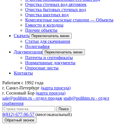
Очистка сточных вод автомоек
Очистка бытовых сточных вод
Очистка шахтных вод
Комплектные насосные станции — Объекты
Емкости и колодцы
Прочие объекты
Скачать
Переключатель меню
Статьи для скачивания
Полиграфия
Документация
Переключатель меню
Патенты и сертификаты
Нормативные документы
Опросные листы
Контакты
Работаем с 1992 года
г. Санкт-Петербург
(карта проезда)
г. Сосновый Бор
(карта проезда)
sale@polihim.ru - отдел продаж
snab@polihim.ru - отдел
снабжения
Поиск
8(812) 677-96-57
(многоканальный)
Обратный звонок