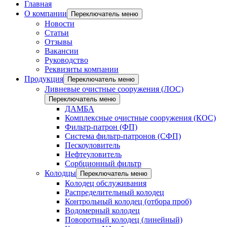
Главная
О компании
Переключатель меню
Новости
Статьи
Отзывы
Вакансии
Руководство
Реквизиты компании
Продукция
Переключатель меню
Ливневые очистные сооружения (ЛОС)
Переключатель меню
ДАМБА
Комплексные очистные сооружения (КОС)
Фильтр-патрон (ФП)
Система фильтр-патронов (СФП)
Пескоуловитель
Нефтеуловитель
Сорбционный фильтр
Колодцы
Переключатель меню
Колодец обслуживания
Распределительный колодец
Контрольный колодец (отбора проб)
Водомерный колодец
Поворотный колодец (линейный)