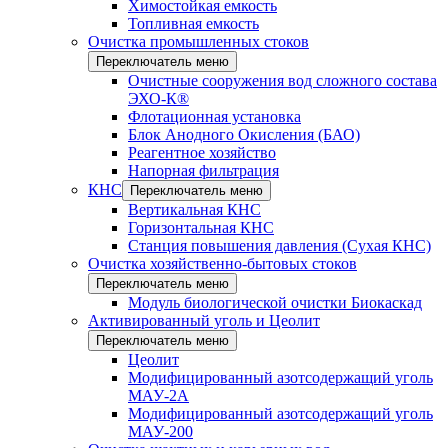
Химостойкая емкость
Топливная емкость
Очистка промышленных стоков
Переключатель меню
Очистные сооружения вод сложного состава
ЭХО-К®
Флотационная установка
Блок Анодного Окисления (БАО)
Реагентное хозяйство
Напорная фильтрация
КНС
Переключатель меню
Вертикальная КНС
Горизонтальная КНС
Станция повышения давления (Сухая КНС)
Очистка хозяйственно-бытовых стоков
Переключатель меню
Модуль биологической очистки Биокаскад
Активированный уголь и Цеолит
Переключатель меню
Цеолит
Модифицированный азотсодержащий уголь
МАУ-2А
Модифицированный азотсодержащий уголь
МАУ-200