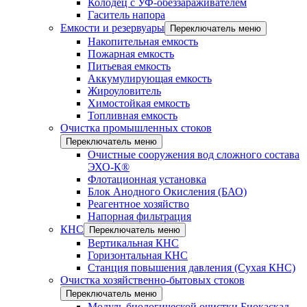
Колодец с УФ-обеззараживателем
Гаситель напора
Емкости и резервуары
Переключатель меню
Накопительная емкость
Пожарная емкость
Питьевая емкость
Аккумулирующая емкость
Жироуловитель
Химостойкая емкость
Топливная емкость
Очистка промышленных стоков
Переключатель меню
Очистные сооружения вод сложного состава
ЭХО-К®
Флотационная установка
Блок Анодного Окисления (БАО)
Реагентное хозяйство
Напорная фильтрация
КНС
Переключатель меню
Вертикальная КНС
Горизонтальная КНС
Станция повышения давления (Сухая КНС)
Очистка хозяйственно-бытовых стоков
Переключатель меню
Модуль биологической очистки Биокаскад