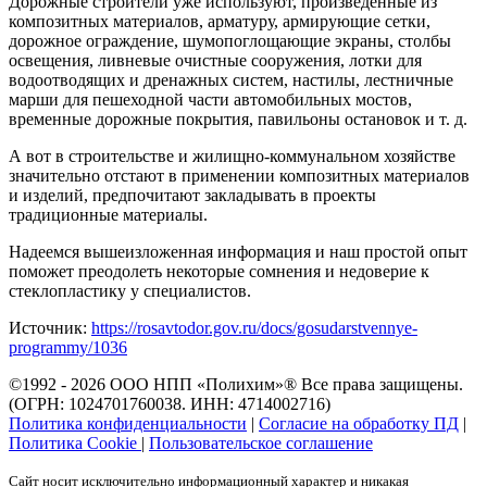
Дорожные строители уже используют, произведенные из
композитных материалов, арматуру, армирующие сетки,
дорожное ограждение, шумопоглощающие экраны, столбы
освещения, ливневые очистные сооружения, лотки для
водоотводящих и дренажных систем, настилы, лестничные
марши для пешеходной части автомобильных мостов,
временные дорожные покрытия, павильоны остановок и т. д.
А вот в строительстве и жилищно-коммунальном хозяйстве
значительно отстают в применении композитных материалов
и изделий, предпочитают закладывать в проекты
традиционные материалы.
Надеемся вышеизложенная информация и наш простой опыт
поможет преодолеть некоторые сомнения и недоверие к
стеклопластику у специалистов.
Источник:
https://rosavtodor.gov.ru/docs/gosudarstvennye-
programmy/1036
©1992 - 2026 ООО
НПП «Полихим»
® Все права защищены.
(ОГРН: 1024701760038. ИНН: 4714002716)
Политика конфиденциальности
|
Согласие на обработку ПД
|
Политика Cookie
|
Пользовательское соглашение
Сайт носит исключительно информационный характер и никакая